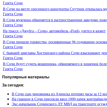
Газета Сочи
В Сочи на месте снесенного кинотеатра Спутник открылась м
Газета Сочи
В Сочи мужчина обвиняется в распространении заведомо лож
Газета Сочи
На трассе «Джубга – Сочи» автомобиль «Ford» улетел в кювет
Газета Сочи
В Сочи прошли торжества, посвященные 96 годовщине основ
Газета Сочи
С бывшей замглавы Хостинского района Сочи взыскивают день
Газета Сочи
В Сочи будут судить мошенника, обвиняемого в хищении более
Газета Сочи
Популярные материалы
За сегодня:
В Сочи сын чиновника из Ачинска потерял часы за 12 мл
На границе в Сочи пресекли ввоз 1000 пачек контрабанд
Экс-начальник Сочинского ЛУ МВД на транспорте осужде