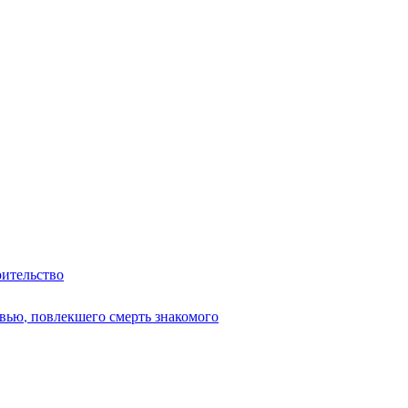
оительство
вью, повлекшего смерть знакомого