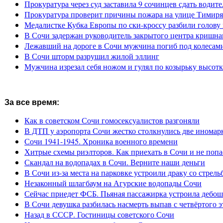
Прокуратура через суд заставила 9 сочинцев сдать водите
Прокуратура проверит причины пожара на улице Тимиря
Медалистке Кубка Европы по ски-кроссу разбили голову 
В Сочи задержан руководитель закрытого центра кришна
Лежавший на дороге в Сочи мужчина погиб под колесам
В Сочи шторм разрушил жилой эллинг
Мужчина изрезал себя ножом и гулял по козырьку высот
За все время:
Как в советском Сочи гомосексуалистов разгоняли
В ДТП у аэропорта Сочи жестко столкнулись две иномар
Сочи 1941-1945. Хроника военного времени
Хитрые схемы риэлторов. Как приехать в Сочи и не попа
Скандал на водопадах в Сочи. Верните наши деньги
В Сочи из-за места на парковке устроили драку со стрель
Незаконный шлагбаум на Агурские водопады Сочи
Сейчас приедет ФСБ. Пьяная пассажирка устроила дебош
В Сочи девушка разбилась насмерть выпав с четвёртого э
Назад в СССР. Гостиницы советского Сочи