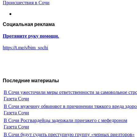
Происшествия в Сочи
Социальная реклама
Протяните руку помощи.
https://t.me/s/bim_sochi
Последние материалы
В Сочи ужесточили меры ответственности за самовольное стр
Газета Сочи
В Сочи мужчину обвиняют в причинении тяжкого вреда здоро
Газета Сочи
В Сочи Росгвардейцы задержали приезжего с мефедроном
Газета Сочи
В Сочи будут судить преступную группу «черных риелторов»