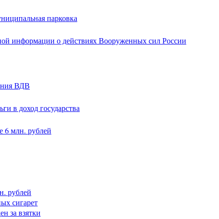
униципальная парковка
ной информации о действиях Вооруженных сил России
ания ВДВ
ги в доход государства
 6 млн. рублей
н. рублей
ных сигарет
н за взятки