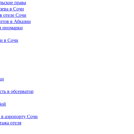
льские права
зева в Сочи
в отеле Сочи
итов в Абхазии
и иномарки
ки в Сочи
ки
сть в обсерватор
бой
 в аэропорту Сочи
тажа отеля