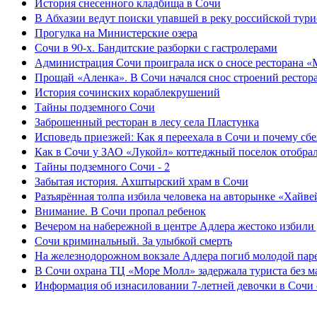
История снесенного кладбища в Сочи
В Абхазии ведут поиски упавшей в реку российской тури
Прогулка на Министерские озера
Сочи в 90-х. Бандитские разборки с гастролерами
Администрация Сочи проиграла иск о сносе ресторана «
Прощай «Аленка». В Сочи начался снос строений рестор
История сочинских кораблекрушений
Тайны подземного Сочи
Заброшенный ресторан в лесу села Пластунка
Исповедь приезжей: Как я переехала в Сочи и почему сб
Как в Сочи у ЗАО «Лукойл» коттеджный поселок отобра
Тайны подземного Сочи - 2
Забытая история. Ахштырский храм в Сочи
Разъярённая толпа избила человека на авторынке «Хайве
Внимание. В Сочи пропал ребенок
Вечером на набережной в центре Адлера жестоко избили
Сочи криминальный. За улыбкой смерть
На железнодорожном вокзале Адлера погиб молодой пар
В Сочи охрана ТЦ «Море Молл» задержала туриста без м
Информация об изнасиловании 7-летней девочки в Сочи 