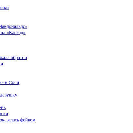
стки
Макдональдс»
ана «Каскад»
ежала обратно
ли
й» в Сочи
 девушку
ень
аски
оказалась фейком