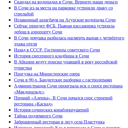
Скандал на водопадах в Сочи. Верните наши деньги
В Сочи из-за места на парковке устроили драку со
стрельбой
Незаконный шлагбаум на Агурские водопады Сочи
Сейчас приедет ФСБ. Пьяная пассажирка устроила
дебош в аэропорту Сочи
В Сочи девушка разбилась насмерть выпав с четвёртого
этажа отеля
Назад в СССР. Гостиницы советского Сочи
История снесенного кладбища в Сочи
В Абхазии ведут поиски упавшей в реку российской
туристки
Прогулка на Министерские озера
Сочи в 90-х. Бандитские разборки с гастролерами
Администрация Сочи проиграла иск о сносе ресторана
«Макдональдс»
Прощай «Аленка». В Сочи начался снос строений
ресторана «Каскад»
История сочинских кораблекрушений
Тайны подземного Сочи
Заброшенный ресторан в лесу села Пластунка
Исповедь приезжей: Как я переехала в Сочи и почему