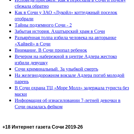
сбежала обратно
Как в Сочи у ЗАО «Лукойл» коттеджный поселок
отобрали
Тайны подземного Сочи - 2
Забытая история. Ахштырский храм в Сочи
Разъярённая толпа избила человека на авторынке
«Хайвей» в Сочи
Внимание. В Сочи пропал ребенок
Вечером на набережной в центре Адлера жестоко
избили девушку
Сочи криминальный. За улыбкой смерть
На железнодорожном вокзале Адлера погиб молодой
парень
В Сочи охрана ТЦ «Море Молл» задержала туриста без
маски
Информация об изнасиловании 7-летней девочки в
Сочи оказалась фейком
+18 Интернет газета Сочи 2019-26