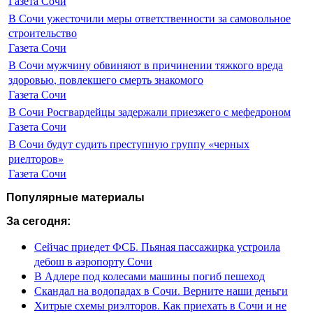
Газета Сочи
В Сочи ужесточили меры ответственности за самовольное
строительство
Газета Сочи
В Сочи мужчину обвиняют в причинении тяжкого вреда
здоровью, повлекшего смерть знакомого
Газета Сочи
В Сочи Росгвардейцы задержали приезжего с мефедроном
Газета Сочи
В Сочи будут судить преступную группу «черных
риелторов»
Газета Сочи
Популярные материалы
За сегодня:
Сейчас приедет ФСБ. Пьяная пассажирка устроила
дебош в аэропорту Сочи
В Адлере под колесами машины погиб пешеход
Скандал на водопадах в Сочи. Верните наши деньги
Хитрые схемы риэлторов. Как приехать в Сочи и не