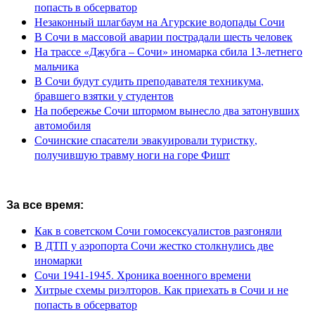
попасть в обсерватор
Незаконный шлагбаум на Агурские водопады Сочи
В Сочи в массовой аварии пострадали шесть человек
На трассе «Джубга – Сочи» иномарка сбила 13-летнего
мальчика
В Сочи будут судить преподавателя техникума,
бравшего взятки у студентов
На побережье Сочи штормом вынесло два затонувших
автомобиля
Сочинские спасатели эвакуировали туристку,
получившую травму ноги на горе Фишт
За все время:
Как в советском Сочи гомосексуалистов разгоняли
В ДТП у аэропорта Сочи жестко столкнулись две
иномарки
Сочи 1941-1945. Хроника военного времени
Хитрые схемы риэлторов. Как приехать в Сочи и не
попасть в обсерватор