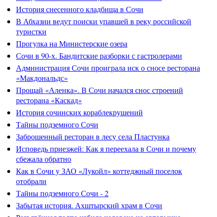
История снесенного кладбища в Сочи
В Абхазии ведут поиски упавшей в реку российской
туристки
Прогулка на Министерские озера
Сочи в 90-х. Бандитские разборки с гастролерами
Администрация Сочи проиграла иск о сносе ресторана
«Макдональдс»
Прощай «Аленка». В Сочи начался снос строений
ресторана «Каскад»
История сочинских кораблекрушений
Тайны подземного Сочи
Заброшенный ресторан в лесу села Пластунка
Исповедь приезжей: Как я переехала в Сочи и почему
сбежала обратно
Как в Сочи у ЗАО «Лукойл» коттеджный поселок
отобрали
Тайны подземного Сочи - 2
Забытая история. Ахштырский храм в Сочи