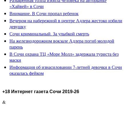
Разъярённая толпа избила человека на авторынке
«Хайвей» в Сочи
Внимание. В Сочи пропал ребенок
Вечером на набережной в центре Адлера жестоко избили
девушку
Сочи криминальный. За улыбкой смерть
На железнодорожном вокзале Адлера погиб молодой
парень
В Сочи охрана ТЦ «Море Молл» задержала туриста без
маски
Информация об изнасиловании 7-летней девочки в Сочи
оказалась фейком
+18 Интернет газета Сочи 2019-26
&