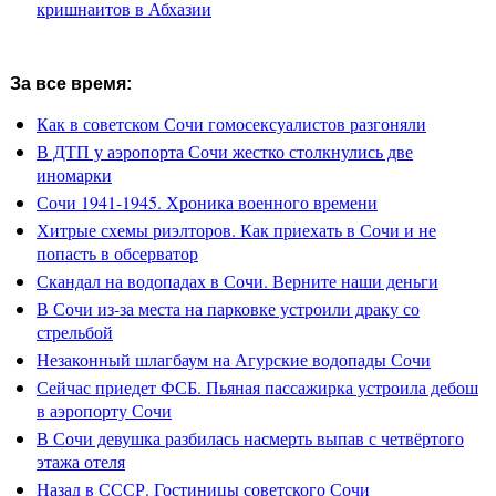
кришнаитов в Абхазии
За все время:
Как в советском Сочи гомосексуалистов разгоняли
В ДТП у аэропорта Сочи жестко столкнулись две
иномарки
Сочи 1941-1945. Хроника военного времени
Хитрые схемы риэлторов. Как приехать в Сочи и не
попасть в обсерватор
Скандал на водопадах в Сочи. Верните наши деньги
В Сочи из-за места на парковке устроили драку со
стрельбой
Незаконный шлагбаум на Агурские водопады Сочи
Сейчас приедет ФСБ. Пьяная пассажирка устроила дебош
в аэропорту Сочи
В Сочи девушка разбилась насмерть выпав с четвёртого
этажа отеля
Назад в СССР. Гостиницы советского Сочи