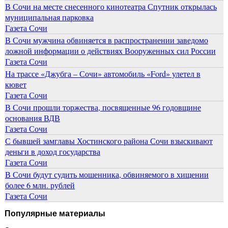
В Сочи на месте снесенного кинотеатра Спутник открылась
муниципальная парковка
Газета Сочи
В Сочи мужчина обвиняется в распространении заведомо
ложной информации о действиях Вооруженных сил России
Газета Сочи
На трассе «Джубга – Сочи» автомобиль «Ford» улетел в
кювет
Газета Сочи
В Сочи прошли торжества, посвященные 96 годовщине
основания ВДВ
Газета Сочи
С бывшей замглавы Хостинского района Сочи взыскивают
деньги в доход государства
Газета Сочи
В Сочи будут судить мошенника, обвиняемого в хищении
более 6 млн. рублей
Газета Сочи
Популярные материалы