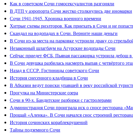
Как в советском Сочи гомосексуалистов разгоняли
В ДТП у аэропорта Сочи жестко столкнулись две иномарки
Сочи 1941-1945. Хроника военного времени
Хитрые схемы риэлторов. Как приехать в Сочи и не попасть
Скандал на водопадах в Сочи. Верните наши деньги
В Сочи из-за места на парковке устроили драку со стрельбо
Незаконный шлагбаум на Агурские водопады Сочи
Сейчас приедет ФСБ. Пьяная пассажирка устроила дебош в
В Сочи девушка разбилась насмерть выпав с четвёртого эта
Назад в СССР. Гостиницы советского Сочи
История снесенного кладбища в Сочи
В Абхазии ведут поиски упавшей в реку российской турист
Прогулка на Министерские озера
Сочи в 90-х. Бандитские разборки с гастролерами
Администрация Сочи проиграла иск о сносе ресторана «Ма
Прощай «Аленка». В Сочи начался снос строений ресторан
История сочинских кораблекрушений
Тайны подземного Сочи