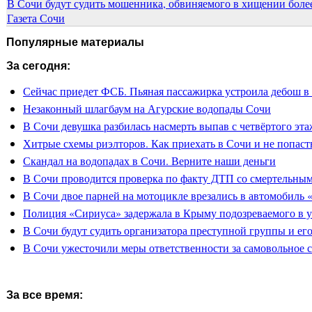
В Сочи будут судить мошенника, обвиняемого в хищении более
Газета Сочи
Популярные материалы
За сегодня:
Сейчас приедет ФСБ. Пьяная пассажирка устроила дебош в
Незаконный шлагбаум на Агурские водопады Сочи
В Сочи девушка разбилась насмерть выпав с четвёртого эта
Хитрые схемы риэлторов. Как приехать в Сочи и не попасть
Скандал на водопадах в Сочи. Верните наши деньги
В Сочи проводится проверка по факту ДТП со смертельны
В Сочи двое парней на мотоцикле врезались в автомобиль 
Полиция «Сириуса» задержала в Крыму подозреваемого в 
В Сочи будут судить организатора преступной группы и его
В Сочи ужесточили меры ответственности за самовольное 
За все время: