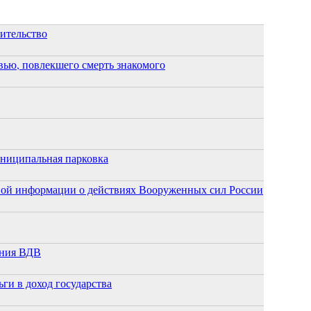
оительство
ью, повлекшего смерть знакомого
униципальная парковка
ной информации о действиях Вооруженных сил России
ания ВДВ
ги в доход государства