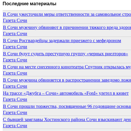
Последние материалы
В Сочи ужесточили меры ответственности за самовольное стр
Газета Сочи
В Сочи мужчину обвиняют в причинении тяжкого вреда здоров
Газета Сочи
В Сочи Росгвардейцы задержали приезжего с мефедроном
Газета Сочи
В Сочи будут судить преступную группу «черных риелторов»
Газета Сочи
В Сочи на месте снесенного кинотеатра Спутник открылась м
Газета Сочи
В Сочи мужчина обвиняется в распространении заведомо лож
Газета Сочи
На трассе «Джубга – Сочи» автомобиль «Ford» улетел в кювет
Газета Сочи
В Сочи прошли торжества, посвященные 96 годовщине основ
Газета Сочи
С бывшей замглавы Хостинского района Сочи взыскивают день
Газета Сочи