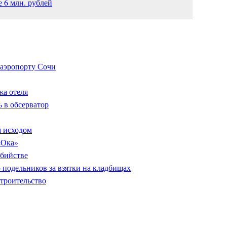
 6 млн. рублей
 аэропорту Сочи
жа отеля
 в обсерватор
м исходом
«Ока»
убийстве
 подельников за взятки на кладбищах
строительство