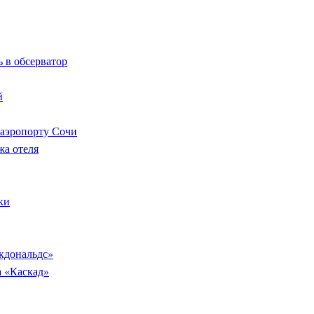
 в обсерватор
й
 аэропорту Сочи
жа отеля
ки
кдональдс»
а «Каскад»