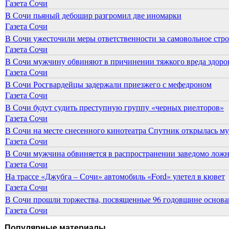
Газета Сочи
В Сочи пьяный дебошир разгромил две иномарки
Газета Сочи
В Сочи ужесточили меры ответственности за самовольное стр
Газета Сочи
В Сочи мужчину обвиняют в причинении тяжкого вреда здоров
Газета Сочи
В Сочи Росгвардейцы задержали приезжего с мефедроном
Газета Сочи
В Сочи будут судить преступную группу «черных риелторов»
Газета Сочи
В Сочи на месте снесенного кинотеатра Спутник открылась м
Газета Сочи
В Сочи мужчина обвиняется в распространении заведомо лож
Газета Сочи
На трассе «Джубга – Сочи» автомобиль «Ford» улетел в кювет
Газета Сочи
В Сочи прошли торжества, посвященные 96 годовщине основ
Газета Сочи
Популярные материалы