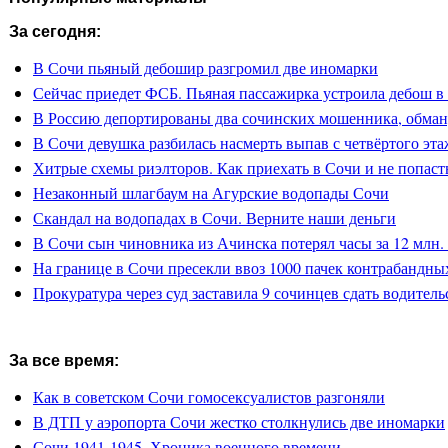
За сегодня:
В Сочи пьяный дебошир разгромил две иномарки
Сейчас приедет ФСБ. Пьяная пассажирка устроила дебош в
В Россию депортированы два сочинских мошенника, обман
В Сочи девушка разбилась насмерть выпав с четвёртого эта
Хитрые схемы риэлторов. Как приехать в Сочи и не попасть
Незаконный шлагбаум на Агурские водопады Сочи
Скандал на водопадах в Сочи. Верните наши деньги
В Сочи сын чиновника из Ачинска потерял часы за 12 млн.
На границе в Сочи пресекли ввоз 1000 пачек контрабандны
Прокуратура через суд заставила 9 сочинцев сдать водитель
За все время:
Как в советском Сочи гомосексуалистов разгоняли
В ДТП у аэропорта Сочи жестко столкнулись две иномарки
Сочи 1941-1945. Хроника военного времени