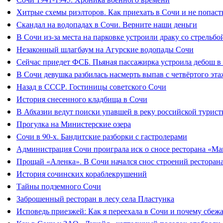
Хитрые схемы риэлторов. Как приехать в Сочи и не попасть
Скандал на водопадах в Сочи. Верните наши деньги
В Сочи из-за места на парковке устроили драку со стрельбо
Незаконный шлагбаум на Агурские водопады Сочи
Сейчас приедет ФСБ. Пьяная пассажирка устроила дебош в
В Сочи девушка разбилась насмерть выпав с четвёртого эта
Назад в СССР. Гостиницы советского Сочи
История снесенного кладбища в Сочи
В Абхазии ведут поиски упавшей в реку российской турист
Прогулка на Министерские озера
Сочи в 90-х. Бандитские разборки с гастролерами
Администрация Сочи проиграла иск о сносе ресторана «Ма
Прощай «Аленка». В Сочи начался снос строений ресторан
История сочинских кораблекрушений
Тайны подземного Сочи
Заброшенный ресторан в лесу села Пластунка
Исповедь приезжей: Как я переехала в Сочи и почему сбеж