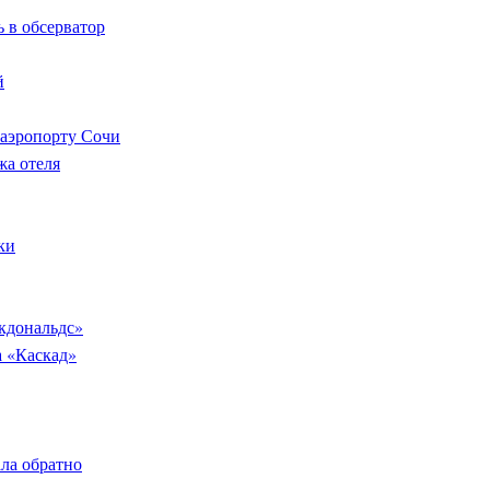
 в обсерватор
й
 аэропорту Сочи
жа отеля
ки
кдональдс»
а «Каскад»
ала обратно