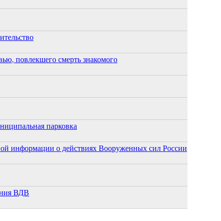
оительство
ью, повлекшего смерть знакомого
униципальная парковка
ной информации о действиях Вооруженных сил России
ания ВДВ