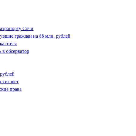
 аэропорту Сочи
увшие граждан на 88 млн. рублей
жа отеля
 в обсерватор
 рублей
х сигарет
ские права