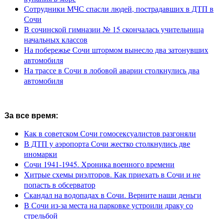
Сотрудники МЧС спасли людей, пострадавших в ДТП в
Сочи
В сочинской гимназии № 15 скончалась учительница
начальных классов
На побережье Сочи штормом вынесло два затонувших
автомобиля
На трассе в Сочи в лобовой аварии столкнулись два
автомобиля
За все время:
Как в советском Сочи гомосексуалистов разгоняли
В ДТП у аэропорта Сочи жестко столкнулись две
иномарки
Сочи 1941-1945. Хроника военного времени
Хитрые схемы риэлторов. Как приехать в Сочи и не
попасть в обсерватор
Скандал на водопадах в Сочи. Верните наши деньги
В Сочи из-за места на парковке устроили драку со
стрельбой