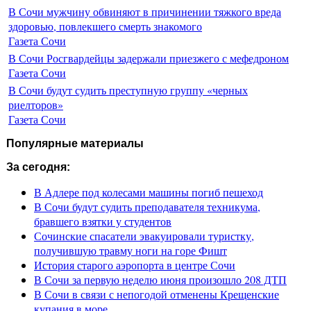
В Сочи мужчину обвиняют в причинении тяжкого вреда
здоровью, повлекшего смерть знакомого
Газета Сочи
В Сочи Росгвардейцы задержали приезжего с мефедроном
Газета Сочи
В Сочи будут судить преступную группу «черных
риелторов»
Газета Сочи
Популярные материалы
За сегодня:
В Адлере под колесами машины погиб пешеход
В Сочи будут судить преподавателя техникума,
бравшего взятки у студентов
Сочинские спасатели эвакуировали туристку,
получившую травму ноги на горе Фишт
История старого аэропорта в центре Сочи
В Сочи за первую неделю июня произошло 208 ДТП
В Сочи в связи с непогодой отменены Крещенские
купания в море