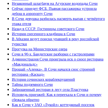
Незаконный шлагбаум на Агурские водопады Сочи
Сейчас приедет ФСБ. Пьяная пассажирка устроила
дебош в аэропорту Сочи
В Сочи девушка разбилась насмерть выпав с четвёртого
этажа отеля
Назад в СССР. Гостиницы советского Сочи
История снесенного кладбища в Сочи
В Абхазии ведут поиски упавшей в реку российской
туристки
Прогулка на Министерские озера
Сочи в 90-х. Бандитские разборки с гастролерами
Администрация Сочи проиграла иск о сносе ресторана
«Макдональдс»
Прощай «Аленка». В Сочи начался снос строений
ресторана «Каскад»
История сочинских кораблекрушений
Тайны подземного Сочи
Заброшенный ресторан в лесу села Пластунка
Исповедь приезжей: Как я переехала в Сочи и почему
сбежала обратно
Как в Сочи у ЗАО «Лукойл» коттеджный поселок