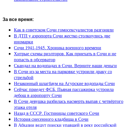
За все время:
Как в советском Сочи гомосексуалистов разгоняли
В ДТП у аэропорта Сочи жестко столкнулись две
иномарки
Сочи 1941-1945. Хроника военного времени
Хитрые схемы риэлторов. Как приехать в Сочи и не
попасть в обсерватор
Скандал на водопадах в Сочи. Верните наши деньги
В Сочи из-за места на парковке устроили драку со
стрельбой
Незаконный шлагбаум на Агурские водопады Сочи
Сейчас приедет ФСБ. Пьяная пассажирка устроила
дебош в аэропорту Сочи
В Сочи девушка разбилась насмерть выпав с четвёртого
этажа отеля
Назад в СССР. Гостиницы советского Сочи
История снесенного кладбища в Сочи
В Абхазии ведут поиски упавшей в реку российской