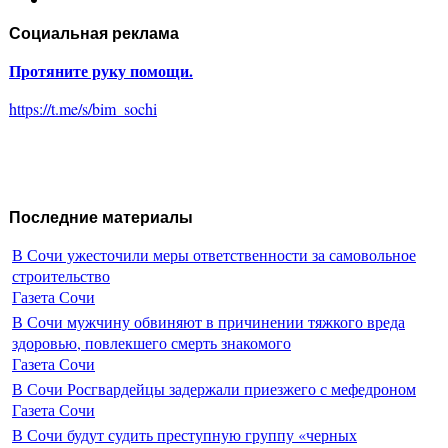
Социальная реклама
Протяните руку помощи.
https://t.me/s/bim_sochi
Последние материалы
В Сочи ужесточили меры ответственности за самовольное
строительство
Газета Сочи
В Сочи мужчину обвиняют в причинении тяжкого вреда
здоровью, повлекшего смерть знакомого
Газета Сочи
В Сочи Росгвардейцы задержали приезжего с мефедроном
Газета Сочи
В Сочи будут судить преступную группу «черных