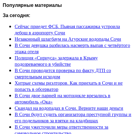
Популярные материалы
За сегодня:
Сейчас приедет ФСБ. Пьяная пассажирка устроила
дебош в аэропорту Сочи
Незаконный шлагбаум на Агурские водопады Сочи
В Сочи девушка разбилась насмерть выпав с четвёртого
этажа отеля
Полиция «Сириуса» задержала в Крыму
подозреваемого в убийстве
В Сочи проводится проверка по факту ДТП со
смертельным исходом
Хитрые схемы риэлторов. Как приехать в Сочи и не
попасть в обсерватор
В Сочи двое парней на мотоцикле врезались в
автомобиль «Ока»
Скандал на водопадах в Сочи. Верните наши деньги
В Сочи будут судить организатора преступной группы и
его подельников за взятки на кладбищах
В Сочи ужесточили меры ответственности за
самовольное строительство