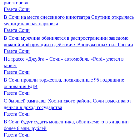
риелторов»
Газета Сочи
В Сочи на месте снесенного кинотеатра Спутник открылась
муниципальная парковка
Газета Сочи
В Сочи мужчина обвиняется в распространении заведомо
ложной информации о действиях Вооруженных сил России
Газета Сочи
На трассе «Джубга – Сочи» автомобиль «Ford» улетел в
кювет
Газета Сочи
В Сочи прошли торжества, посвященные 96 годовщине
основания ВДВ
Газета Сочи
С бывшей замглавы Хостинского района Сочи взыскивают
деньги в доход государства
Газета Сочи
В Сочи будут судить мошенника, обвиняемого в хищении
более 6 млн. рублей
Газета Сочи