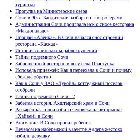
туристки
Прогулка на Министерские озера
Сочи в 90-х. Бандитские разборки с гастролерами
Администрация Сочи проиграла иск о сносе ресторана
«Макдональдс»
Прощай «Аленка». В Сочи начался снос строений
ресторана «Каскад»
История сочинских кораблекрушений
Тайны подземного Сочи
Заброшенный ресторан в лесу села Пластунка
Исповедь приезжей: Как я переехала в Сочи и почему
сбежала обратно
Как в Сочи у ЗАО «Лукойл» коттеджный поселок
отобрали
Тайны подземного Сочи - 2
Забытая история. Ахштырский храм в Сочи
Разъярённая толпа избила человека на авторынке
«Хайвей» в Сочи
Внимание. В Сочи пропал ребенок
Вечером на набережной в центре Адлера жестоко
избили девушку