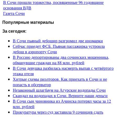
В Сочи прошли торжества, посвященные 96 годовщине
основания ВДВ
Газета Сочи
Популярные материалы
За сегодня:
В Сочи пьяный дебошир разгромил две иномарки
Сейчас приедет ФСБ. Пьяная пассажирка устроила
дебош в аэропорту Сочи
В Россию депортированы два сочинских мошенника,
обманувшие граждан на 88 млн. рублей
В Сочи девушка разбилась насмерть выпав с четвёртого
этажа отеля
Хитрые схемы риэлторов. Как приехать в Сочи и не
попасть в обсерватор
Незаконный шлагбаум на Агурские водопады Сочи
Скандал на водопадах в Сочи. Верните наши деньги
В Сочи сын чиновника из Ачинска потерял часы за 12
млн. рублей
Прокуратура через суд заставила 9 сочинцев сдать