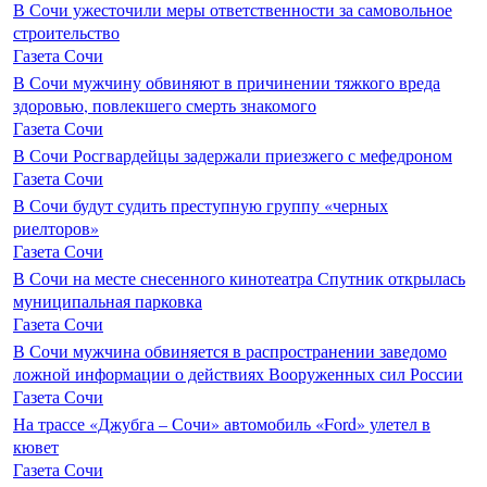
В Сочи ужесточили меры ответственности за самовольное
строительство
Газета Сочи
В Сочи мужчину обвиняют в причинении тяжкого вреда
здоровью, повлекшего смерть знакомого
Газета Сочи
В Сочи Росгвардейцы задержали приезжего с мефедроном
Газета Сочи
В Сочи будут судить преступную группу «черных
риелторов»
Газета Сочи
В Сочи на месте снесенного кинотеатра Спутник открылась
муниципальная парковка
Газета Сочи
В Сочи мужчина обвиняется в распространении заведомо
ложной информации о действиях Вооруженных сил России
Газета Сочи
На трассе «Джубга – Сочи» автомобиль «Ford» улетел в
кювет
Газета Сочи