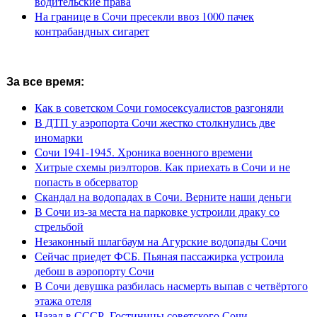
водительские права
На границе в Сочи пресекли ввоз 1000 пачек
контрабандных сигарет
За все время:
Как в советском Сочи гомосексуалистов разгоняли
В ДТП у аэропорта Сочи жестко столкнулись две
иномарки
Сочи 1941-1945. Хроника военного времени
Хитрые схемы риэлторов. Как приехать в Сочи и не
попасть в обсерватор
Скандал на водопадах в Сочи. Верните наши деньги
В Сочи из-за места на парковке устроили драку со
стрельбой
Незаконный шлагбаум на Агурские водопады Сочи
Сейчас приедет ФСБ. Пьяная пассажирка устроила
дебош в аэропорту Сочи
В Сочи девушка разбилась насмерть выпав с четвёртого
этажа отеля
Назад в СССР. Гостиницы советского Сочи