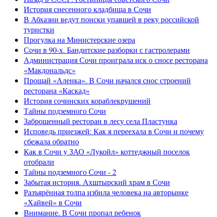
История снесенного кладбища в Сочи
В Абхазии ведут поиски упавшей в реку российской
туристки
Прогулка на Министерские озера
Сочи в 90-х. Бандитские разборки с гастролерами
Администрация Сочи проиграла иск о сносе ресторана
«Макдональдс»
Прощай «Аленка». В Сочи начался снос строений
ресторана «Каскад»
История сочинских кораблекрушений
Тайны подземного Сочи
Заброшенный ресторан в лесу села Пластунка
Исповедь приезжей: Как я переехала в Сочи и почему
сбежала обратно
Как в Сочи у ЗАО «Лукойл» коттеджный поселок
отобрали
Тайны подземного Сочи - 2
Забытая история. Ахштырский храм в Сочи
Разъярённая толпа избила человека на авторынке
«Хайвей» в Сочи
Внимание. В Сочи пропал ребенок