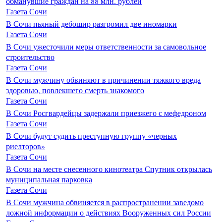
обманувшие граждан на 88 млн. рублей
Газета Сочи
В Сочи пьяный дебошир разгромил две иномарки
Газета Сочи
В Сочи ужесточили меры ответственности за самовольное
строительство
Газета Сочи
В Сочи мужчину обвиняют в причинении тяжкого вреда
здоровью, повлекшего смерть знакомого
Газета Сочи
В Сочи Росгвардейцы задержали приезжего с мефедроном
Газета Сочи
В Сочи будут судить преступную группу «черных
риелторов»
Газета Сочи
В Сочи на месте снесенного кинотеатра Спутник открылась
муниципальная парковка
Газета Сочи
В Сочи мужчина обвиняется в распространении заведомо
ложной информации о действиях Вооруженных сил России