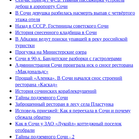
дебош в аэропорту Сочи
В Сочи девушка разбилась насмерть выпав с четвёртого
этажа отеля
Назад в СССР. Гостиницы советского Сочи
История снесенного кладбища в Сочи
В Абхазии ведут поиски упавшей в реку российской
туристки
Прогулка на Министерские озера
Сочи в 90-х. Бандитские разборки с гастролерами
Администрация Сочи проиграла иск о сносе ресторана
«Макдональдс»
Прощай «Аленка». В Сочи начался снос строений
ресторана «Каскад»
История сочинских кораблекрушений
Тайны подземного Сочи
Заброшенный ресторан в лесу села Пластунка
Исповедь приезжей: Как я переехала в Сочи и почему
сбежала обратно
Как в Сочи у ЗАО «Лукойл» коттеджный поселок
отобрали
Тайны подземного Сочи - 2