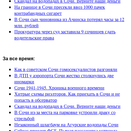
Скандал на водопадах в Сочи. Верните наши деньги
На границе в Сочи пресекли ввоз 1000 пачек
контрабандных сигарет
В Сочи сын чиновника из Ачинска потерял часы за 12
млн. рублей
Прокуратура через суд заставила 9 сочинцев сдать
водительские права
За все время:
Как в советском Сочи гомосексуалистов разгоняли
В ДТП у аэропорта Сочи жестко столкнулись две
иномарки
Сочи 1941-1945. Хроника военного времени
Хитрые схемы риэлторов. Как приехать в Сочи и не
попасть в обсерватор
Скандал на водопадах в Сочи. Верните наши деньги
В Сочи из-за места на парковке устроили драку со
стрельбой
Незаконный шлагбаум на Агурские водопады Сочи
Сейчас приедет ФСБ. Пьяная пассажирка устроила