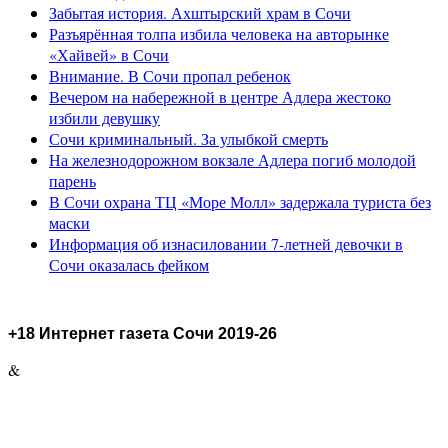
Забытая история. Ахштырский храм в Сочи
Разъярённая толпа избила человека на авторынке
«Хайвей» в Сочи
Внимание. В Сочи пропал ребенок
Вечером на набережной в центре Адлера жестоко
избили девушку
Сочи криминальный. За улыбкой смерть
На железнодорожном вокзале Адлера погиб молодой
парень
В Сочи охрана ТЦ «Море Молл» задержала туриста без
маски
Информация об изнасиловании 7-летней девочки в
Сочи оказалась фейком
+18 Интернет газета Сочи 2019-26
&