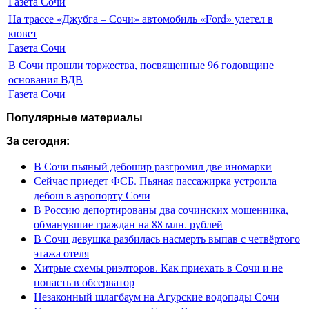
Газета Сочи
На трассе «Джубга – Сочи» автомобиль «Ford» улетел в
кювет
Газета Сочи
В Сочи прошли торжества, посвященные 96 годовщине
основания ВДВ
Газета Сочи
Популярные материалы
За сегодня:
В Сочи пьяный дебошир разгромил две иномарки
Сейчас приедет ФСБ. Пьяная пассажирка устроила
дебош в аэропорту Сочи
В Россию депортированы два сочинских мошенника,
обманувшие граждан на 88 млн. рублей
В Сочи девушка разбилась насмерть выпав с четвёртого
этажа отеля
Хитрые схемы риэлторов. Как приехать в Сочи и не
попасть в обсерватор
Незаконный шлагбаум на Агурские водопады Сочи