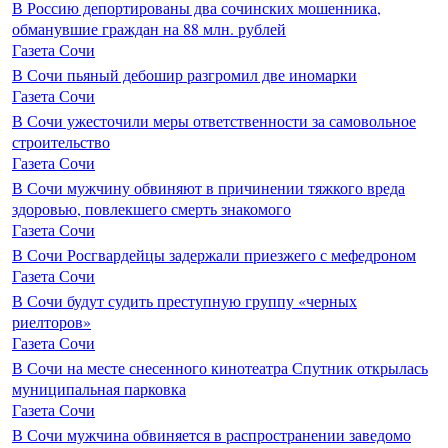
В Россию депортированы два сочинских мошенника,
обманувшие граждан на 88 млн. рублей
Газета Сочи
В Сочи пьяный дебошир разгромил две иномарки
Газета Сочи
В Сочи ужесточили меры ответственности за самовольное
строительство
Газета Сочи
В Сочи мужчину обвиняют в причинении тяжкого вреда
здоровью, повлекшего смерть знакомого
Газета Сочи
В Сочи Росгвардейцы задержали приезжего с мефедроном
Газета Сочи
В Сочи будут судить преступную группу «черных
риелторов»
Газета Сочи
В Сочи на месте снесенного кинотеатра Спутник открылась
муниципальная парковка
Газета Сочи
В Сочи мужчина обвиняется в распространении заведомо