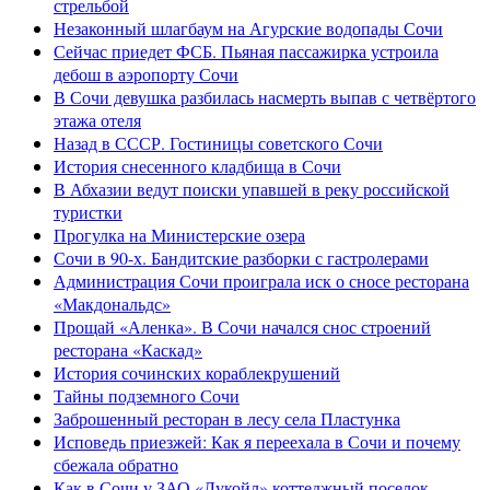
стрельбой
Незаконный шлагбаум на Агурские водопады Сочи
Сейчас приедет ФСБ. Пьяная пассажирка устроила
дебош в аэропорту Сочи
В Сочи девушка разбилась насмерть выпав с четвёртого
этажа отеля
Назад в СССР. Гостиницы советского Сочи
История снесенного кладбища в Сочи
В Абхазии ведут поиски упавшей в реку российской
туристки
Прогулка на Министерские озера
Сочи в 90-х. Бандитские разборки с гастролерами
Администрация Сочи проиграла иск о сносе ресторана
«Макдональдс»
Прощай «Аленка». В Сочи начался снос строений
ресторана «Каскад»
История сочинских кораблекрушений
Тайны подземного Сочи
Заброшенный ресторан в лесу села Пластунка
Исповедь приезжей: Как я переехала в Сочи и почему
сбежала обратно
Как в Сочи у ЗАО «Лукойл» коттеджный поселок