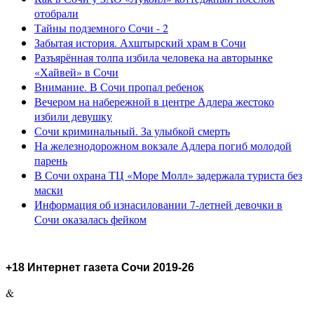
отобрали
Тайны подземного Сочи - 2
Забытая история. Ахштырский храм в Сочи
Разъярённая толпа избила человека на авторынке
«Хайвей» в Сочи
Внимание. В Сочи пропал ребенок
Вечером на набережной в центре Адлера жестоко
избили девушку
Сочи криминальный. За улыбкой смерть
На железнодорожном вокзале Адлера погиб молодой
парень
В Сочи охрана ТЦ «Море Молл» задержала туриста без
маски
Информация об изнасиловании 7-летней девочки в
Сочи оказалась фейком
+18 Интернет газета Сочи 2019-26
&