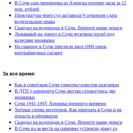
В Сочи сын чиновника из Ачинска потерял часы за 12
млн. рублей
Прокуратура через суд заставила 9 сочинцев сдать
водительские права
Скандал на водопадах в Сочи. Верните наши деньги
Лежавший на дороге в Сочи мужчина погиб под
колесами иномарки
На границе в Сочи пресекли ввоз 1000 пачек
контрабандных сигарет
За все время:
Как в советском Сочи гомосексуалистов разгоняли
В ДТП у аэропорта Сочи жестко столкнулись две
иномарки
Сочи 1941-1945. Хроника военного времени
Хитрые схемы риэлторов. Как приехать в Сочи и не
попасть в обсерватор
Скандал на водопадах в Сочи. Верните наши деньги
В Сочи из-за места на парковке устроили драку со