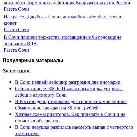
ложной информации о действиях Вооруженных сил России
Газета Сочи
На трассе «Джубга – Сочи» автомобиль «Ford» улетел в
кювет
Газета Сочи
В Сочи прошли торжества, посвященные 96 годовщине
основания ВДВ
Газета Сочи
Популярные материалы
За сегодня:
В Сочи пьяный дебошир разгромил две иномарки
Сейчас приедет ФСБ. Пьяная пассажирка устроила
дебош в аэропорту Сочи
В Россию депортированы два сочинских мошенника,
обманувшие граждан на 88 млн. рублей
Хитрые схемы риэлторов. Как приехать в Сочи и не
попасть в обсерватор
В Сочи девушка разбилась насмерть выпав с четвёртого
этажа отеля