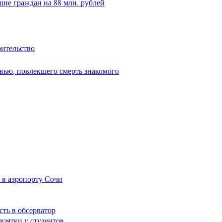
ие граждан на 88 млн. рублей
оительство
вью, повлекшего смерть знакомого
 в аэропорту Сочи
сть в обсерватор
взятки у студентов