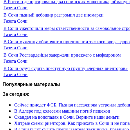
В Россию депортированы два сочинских мошенника, обманувш
Газета Сочи
В Сочи пьяный дебошир разгромил две иномарки
Газета Сочи
В Сочи ужесточили меры ответственности за самовольное стр
Газета Сочи
В Сочи мужчину обвиняют в причинении тяжкого вреда здоро
Газета Сочи
В Сочи Росгвардейцы задержали приезжего с мефедроном
Газета Сочи
В Сочи будут судить преступную группу «черных риелторов»
Газета Сочи
Популярные материалы
За сегодня:
Сейчас приедет ФСБ. Пьяная пассажирка устроила дебош
В Адлере под колесами машины погиб пешеход
Скандал на водопадах в Сочи. Верните наши деньги
Хитрые схемы риэлторов. Как приехать в Сочи и не попа
В Сочи будут судить преподавателя техникума, бравшего 