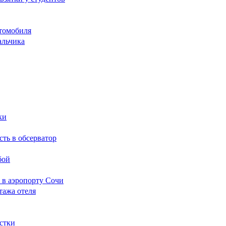
томобиля
альчика
ки
сть в обсерватор
бой
 в аэропорту Сочи
тажа отеля
стки