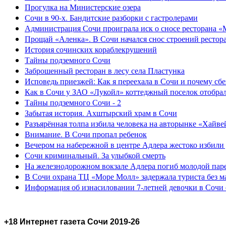
Прогулка на Министерские озера
Сочи в 90-х. Бандитские разборки с гастролерами
Администрация Сочи проиграла иск о сносе ресторана «
Прощай «Аленка». В Сочи начался снос строений рестор
История сочинских кораблекрушений
Тайны подземного Сочи
Заброшенный ресторан в лесу села Пластунка
Исповедь приезжей: Как я переехала в Сочи и почему сб
Как в Сочи у ЗАО «Лукойл» коттеджный поселок отобра
Тайны подземного Сочи - 2
Забытая история. Ахштырский храм в Сочи
Разъярённая толпа избила человека на авторынке «Хайве
Внимание. В Сочи пропал ребенок
Вечером на набережной в центре Адлера жестоко избили
Сочи криминальный. За улыбкой смерть
На железнодорожном вокзале Адлера погиб молодой пар
В Сочи охрана ТЦ «Море Молл» задержала туриста без м
Информация об изнасиловании 7-летней девочки в Сочи 
+18 Интернет газета Сочи 2019-26