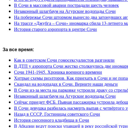
В Сочи в массовой аварии пострадали шесть человек
Незаконный шлагбаум на Агурские водопады Сочи
На побережье Сочи штормом вынесло два затонувших ав
На трассе «Джубга – Сочи» иномарка сбила 13-летнего м
История старого аэропорта в центре Сочи
За все время:
Как в советском Сочи гомосексуалистов разгоняли
В ДТП у аэропорта Сочи жестко столкнулись две иномар
Сочи 1941-1945. Хроника военного времени
Хитрые схемы риэлторов. Как приехать в Сочи и не попа
Скандал на водопадах в Сочи. Верните наши деньги
В Сочи из-за места на парковке устроили драку со стрель
Незаконный шлагбаум на Агурские водопады Сочи
Сейчас приедет ФСБ. Пьяная пассажирка устроила дебош
В Сочи девушка разбилась насмерть выпав с четвёртого э
Назад в СССР. Гостиницы советского Сочи
История снесенного кладбища в Сочи
В Абхазии ведут поиски упавшей в реку российской тури