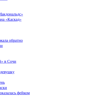
Макдональдс»
ана «Каскад»
ежала обратно
ли
й» в Сочи
 девушку
ень
аски
оказалась фейком