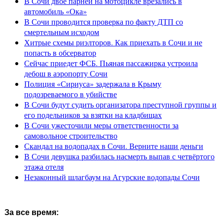
В Сочи двое парней на мотоцикле врезались в
автомобиль «Ока»
В Сочи проводится проверка по факту ДТП со
смертельным исходом
Хитрые схемы риэлторов. Как приехать в Сочи и не
попасть в обсерватор
Сейчас приедет ФСБ. Пьяная пассажирка устроила
дебош в аэропорту Сочи
Полиция «Сириуса» задержала в Крыму
подозреваемого в убийстве
В Сочи будут судить организатора преступной группы и
его подельников за взятки на кладбищах
В Сочи ужесточили меры ответственности за
самовольное строительство
Скандал на водопадах в Сочи. Верните наши деньги
В Сочи девушка разбилась насмерть выпав с четвёртого
этажа отеля
Незаконный шлагбаум на Агурские водопады Сочи
За все время: