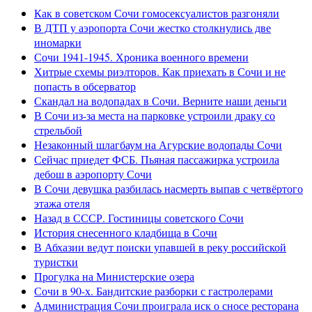
Как в советском Сочи гомосексуалистов разгоняли
В ДТП у аэропорта Сочи жестко столкнулись две
иномарки
Сочи 1941-1945. Хроника военного времени
Хитрые схемы риэлторов. Как приехать в Сочи и не
попасть в обсерватор
Скандал на водопадах в Сочи. Верните наши деньги
В Сочи из-за места на парковке устроили драку со
стрельбой
Незаконный шлагбаум на Агурские водопады Сочи
Сейчас приедет ФСБ. Пьяная пассажирка устроила
дебош в аэропорту Сочи
В Сочи девушка разбилась насмерть выпав с четвёртого
этажа отеля
Назад в СССР. Гостиницы советского Сочи
История снесенного кладбища в Сочи
В Абхазии ведут поиски упавшей в реку российской
туристки
Прогулка на Министерские озера
Сочи в 90-х. Бандитские разборки с гастролерами
Администрация Сочи проиграла иск о сносе ресторана