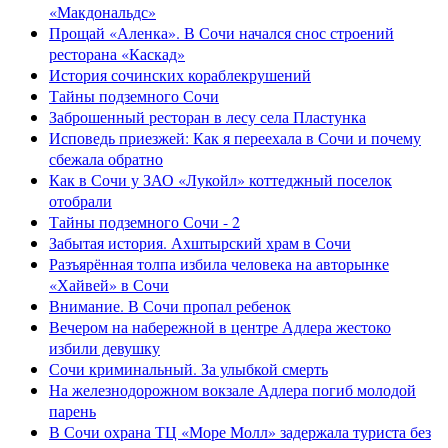
«Макдональдс»
Прощай «Аленка». В Сочи начался снос строений
ресторана «Каскад»
История сочинских кораблекрушений
Тайны подземного Сочи
Заброшенный ресторан в лесу села Пластунка
Исповедь приезжей: Как я переехала в Сочи и почему
сбежала обратно
Как в Сочи у ЗАО «Лукойл» коттеджный поселок
отобрали
Тайны подземного Сочи - 2
Забытая история. Ахштырский храм в Сочи
Разъярённая толпа избила человека на авторынке
«Хайвей» в Сочи
Внимание. В Сочи пропал ребенок
Вечером на набережной в центре Адлера жестоко
избили девушку
Сочи криминальный. За улыбкой смерть
На железнодорожном вокзале Адлера погиб молодой
парень
В Сочи охрана ТЦ «Море Молл» задержала туриста без