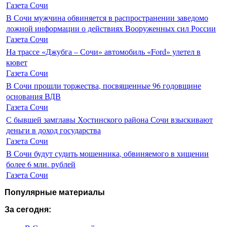
Газета Сочи
В Сочи мужчина обвиняется в распространении заведомо
ложной информации о действиях Вооруженных сил России
Газета Сочи
На трассе «Джубга – Сочи» автомобиль «Ford» улетел в
кювет
Газета Сочи
В Сочи прошли торжества, посвященные 96 годовщине
основания ВДВ
Газета Сочи
С бывшей замглавы Хостинского района Сочи взыскивают
деньги в доход государства
Газета Сочи
В Сочи будут судить мошенника, обвиняемого в хищении
более 6 млн. рублей
Газета Сочи
Популярные материалы
За сегодня: