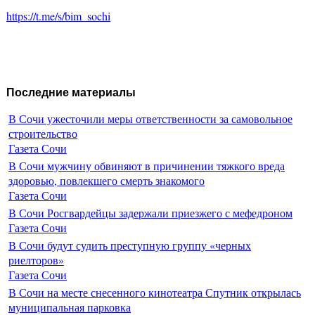
https://t.me/s/bim_sochi
Последние материалы
В Сочи ужесточили меры ответственности за самовольное
строительство
Газета Сочи
В Сочи мужчину обвиняют в причинении тяжкого вреда
здоровью, повлекшего смерть знакомого
Газета Сочи
В Сочи Росгвардейцы задержали приезжего с мефедроном
Газета Сочи
В Сочи будут судить преступную группу «черных
риелторов»
Газета Сочи
В Сочи на месте снесенного кинотеатра Спутник открылась
муниципальная парковка