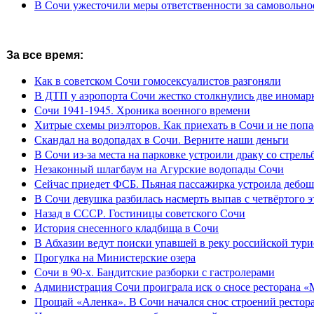
В Сочи ужесточили меры ответственности за самовольно
За все время:
Как в советском Сочи гомосексуалистов разгоняли
В ДТП у аэропорта Сочи жестко столкнулись две иномар
Сочи 1941-1945. Хроника военного времени
Хитрые схемы риэлторов. Как приехать в Сочи и не попа
Скандал на водопадах в Сочи. Верните наши деньги
В Сочи из-за места на парковке устроили драку со стрель
Незаконный шлагбаум на Агурские водопады Сочи
Сейчас приедет ФСБ. Пьяная пассажирка устроила дебош
В Сочи девушка разбилась насмерть выпав с четвёртого э
Назад в СССР. Гостиницы советского Сочи
История снесенного кладбища в Сочи
В Абхазии ведут поиски упавшей в реку российской тури
Прогулка на Министерские озера
Сочи в 90-х. Бандитские разборки с гастролерами
Администрация Сочи проиграла иск о сносе ресторана «
Прощай «Аленка». В Сочи начался снос строений рестор