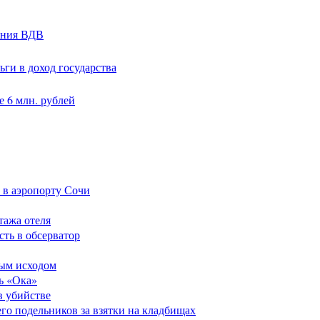
ания ВДВ
ги в доход государства
 6 млн. рублей
 в аэропорту Сочи
тажа отеля
сть в обсерватор
ным исходом
ь «Ока»
в убийстве
его подельников за взятки на кладбищах