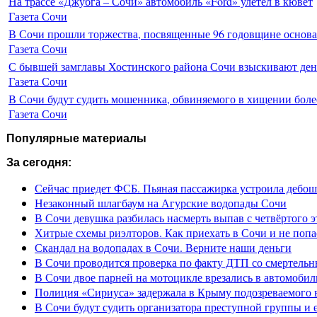
На трассе «Джубга – Сочи» автомобиль «Ford» улетел в кювет
Газета Сочи
В Сочи прошли торжества, посвященные 96 годовщине основ
Газета Сочи
С бывшей замглавы Хостинского района Сочи взыскивают день
Газета Сочи
В Сочи будут судить мошенника, обвиняемого в хищении более
Газета Сочи
Популярные материалы
За сегодня:
Сейчас приедет ФСБ. Пьяная пассажирка устроила дебош
Незаконный шлагбаум на Агурские водопады Сочи
В Сочи девушка разбилась насмерть выпав с четвёртого э
Хитрые схемы риэлторов. Как приехать в Сочи и не попа
Скандал на водопадах в Сочи. Верните наши деньги
В Сочи проводится проверка по факту ДТП со смертель
В Сочи двое парней на мотоцикле врезались в автомобил
Полиция «Сириуса» задержала в Крыму подозреваемого 
В Сочи будут судить организатора преступной группы и 