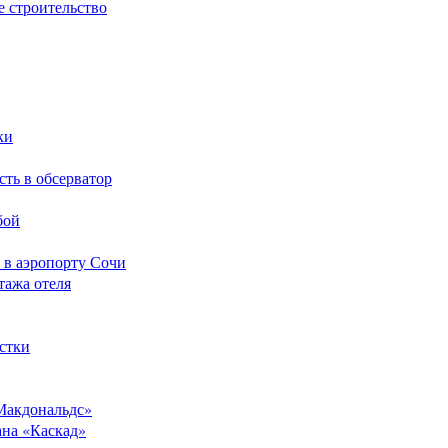
е строительство
ки
сть в обсерватор
бой
 в аэропорту Сочи
тажа отеля
стки
Макдональдс»
ана «Каскад»