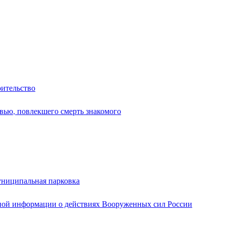
оительство
вью, повлекшего смерть знакомого
униципальная парковка
ной информации о действиях Вооруженных сил России