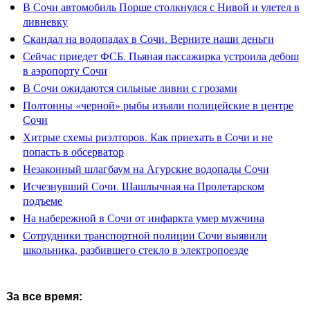
В Сочи автомобиль Порше столкнулся с Нивой и улетел в
ливневку
Скандал на водопадах в Сочи. Верните наши деньги
Сейчас приедет ФСБ. Пьяная пассажирка устроила дебош
в аэропорту Сочи
В Сочи ожидаются сильные ливни с грозами
Полтонны «черной» рыбы изъяли полицейские в центре
Сочи
Хитрые схемы риэлторов. Как приехать в Сочи и не
попасть в обсерватор
Незаконный шлагбаум на Агурские водопады Сочи
Исчезнувший Сочи. Шашлычная на Пролетарском
подъеме
На набережной в Сочи от инфаркта умер мужчина
Сотрудники транспортной полиции Сочи выявили
школьника, разбившего стекло в электропоезде
За все время: