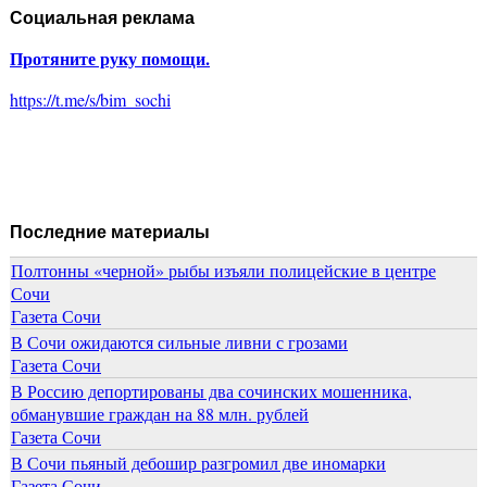
Социальная реклама
Протяните руку помощи.
https://t.me/s/bim_sochi
Последние материалы
Полтонны «черной» рыбы изъяли полицейские в центре
Сочи
Газета Сочи
В Сочи ожидаются сильные ливни с грозами
Газета Сочи
В Россию депортированы два сочинских мошенника,
обманувшие граждан на 88 млн. рублей
Газета Сочи
В Сочи пьяный дебошир разгромил две иномарки
Газета Сочи