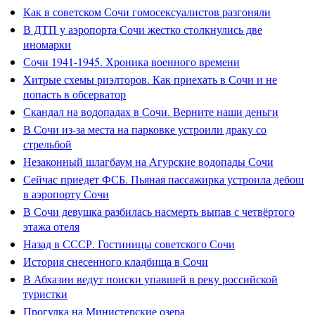
Как в советском Сочи гомосексуалистов разгоняли
В ДТП у аэропорта Сочи жестко столкнулись две
иномарки
Сочи 1941-1945. Хроника военного времени
Хитрые схемы риэлторов. Как приехать в Сочи и не
попасть в обсерватор
Скандал на водопадах в Сочи. Верните наши деньги
В Сочи из-за места на парковке устроили драку со
стрельбой
Незаконный шлагбаум на Агурские водопады Сочи
Сейчас приедет ФСБ. Пьяная пассажирка устроила дебош
в аэропорту Сочи
В Сочи девушка разбилась насмерть выпав с четвёртого
этажа отеля
Назад в СССР. Гостиницы советского Сочи
История снесенного кладбища в Сочи
В Абхазии ведут поиски упавшей в реку российской
туристки
Прогулка на Министерские озера