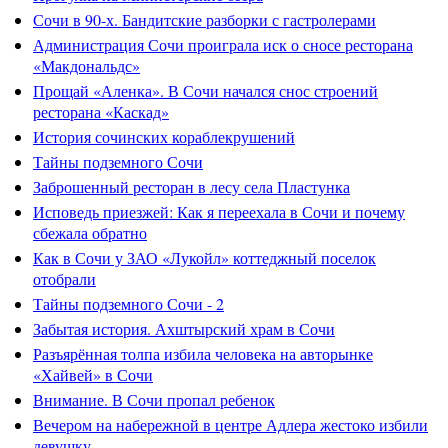
Сочи в 90-х. Бандитские разборки с гастролерами
Администрация Сочи проиграла иск о сносе ресторана
«Макдональдс»
Прощай «Аленка». В Сочи начался снос строений
ресторана «Каскад»
История сочинских кораблекрушений
Тайны подземного Сочи
Заброшенный ресторан в лесу села Пластунка
Исповедь приезжей: Как я переехала в Сочи и почему
сбежала обратно
Как в Сочи у ЗАО «Лукойл» коттеджный поселок
отобрали
Тайны подземного Сочи - 2
Забытая история. Ахштырский храм в Сочи
Разъярённая толпа избила человека на авторынке
«Хайвей» в Сочи
Внимание. В Сочи пропал ребенок
Вечером на набережной в центре Адлера жестоко избили
девушку