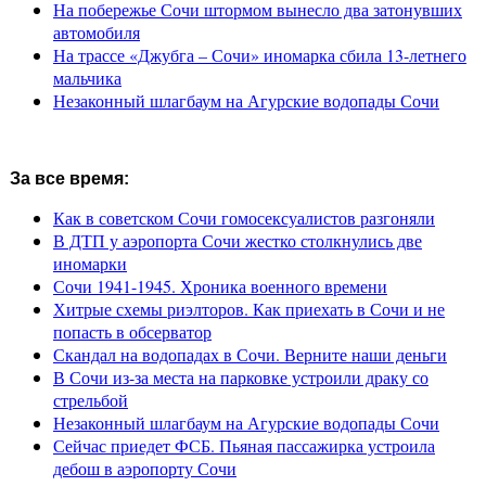
На побережье Сочи штормом вынесло два затонувших
автомобиля
На трассе «Джубга – Сочи» иномарка сбила 13-летнего
мальчика
Незаконный шлагбаум на Агурские водопады Сочи
За все время:
Как в советском Сочи гомосексуалистов разгоняли
В ДТП у аэропорта Сочи жестко столкнулись две
иномарки
Сочи 1941-1945. Хроника военного времени
Хитрые схемы риэлторов. Как приехать в Сочи и не
попасть в обсерватор
Скандал на водопадах в Сочи. Верните наши деньги
В Сочи из-за места на парковке устроили драку со
стрельбой
Незаконный шлагбаум на Агурские водопады Сочи
Сейчас приедет ФСБ. Пьяная пассажирка устроила
дебош в аэропорту Сочи