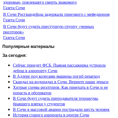
здоровью, повлекшего смерть знакомого
Газета Сочи
В Сочи Росгвардейцы задержали приезжего с мефедроном
Газета Сочи
В Сочи будут судить преступную группу «черных
риелторов»
Газета Сочи
Популярные материалы
За сегодня:
Сейчас приедет ФСБ. Пьяная пассажирка устроила
дебош в аэропорту Сочи
В Адлере под колесами машины погиб пешеход
Скандал на водопадах в Сочи. Верните наши деньги
Хитрые схемы риэлторов. Как приехать в Сочи и не
попасть в обсерватор
В Сочи будут судить преподавателя техникума,
бравшего взятки у студентов
В Сочи в массовой аварии пострадали шесть человек
История старого аэропорта в центре Сочи