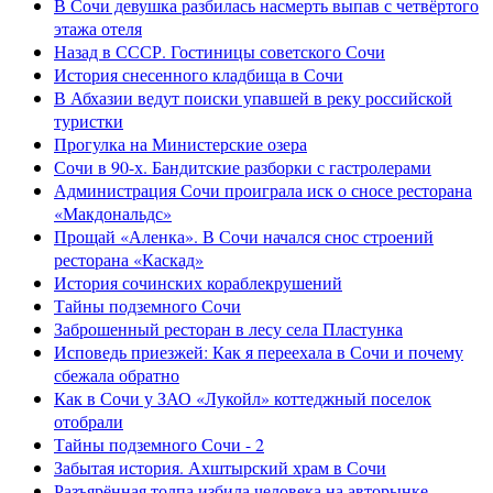
В Сочи девушка разбилась насмерть выпав с четвёртого
этажа отеля
Назад в СССР. Гостиницы советского Сочи
История снесенного кладбища в Сочи
В Абхазии ведут поиски упавшей в реку российской
туристки
Прогулка на Министерские озера
Сочи в 90-х. Бандитские разборки с гастролерами
Администрация Сочи проиграла иск о сносе ресторана
«Макдональдс»
Прощай «Аленка». В Сочи начался снос строений
ресторана «Каскад»
История сочинских кораблекрушений
Тайны подземного Сочи
Заброшенный ресторан в лесу села Пластунка
Исповедь приезжей: Как я переехала в Сочи и почему
сбежала обратно
Как в Сочи у ЗАО «Лукойл» коттеджный поселок
отобрали
Тайны подземного Сочи - 2
Забытая история. Ахштырский храм в Сочи
Разъярённая толпа избила человека на авторынке