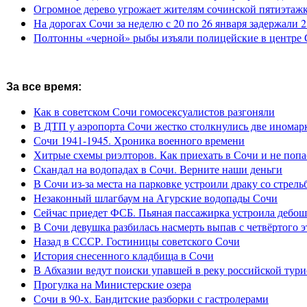
Огромное дерево угрожает жителям сочинской пятиэтаж
На дорогах Сочи за неделю с 20 по 26 января задержали 
Полтонны «черной» рыбы изъяли полицейские в центре
За все время:
Как в советском Сочи гомосексуалистов разгоняли
В ДТП у аэропорта Сочи жестко столкнулись две иномар
Сочи 1941-1945. Хроника военного времени
Хитрые схемы риэлторов. Как приехать в Сочи и не попа
Скандал на водопадах в Сочи. Верните наши деньги
В Сочи из-за места на парковке устроили драку со стрель
Незаконный шлагбаум на Агурские водопады Сочи
Сейчас приедет ФСБ. Пьяная пассажирка устроила дебош
В Сочи девушка разбилась насмерть выпав с четвёртого э
Назад в СССР. Гостиницы советского Сочи
История снесенного кладбища в Сочи
В Абхазии ведут поиски упавшей в реку российской тури
Прогулка на Министерские озера
Сочи в 90-х. Бандитские разборки с гастролерами