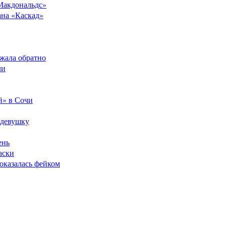
Макдональдс»
ана «Каскад»
ежала обратно
ли
й» в Сочи
 девушку
ень
аски
оказалась фейком