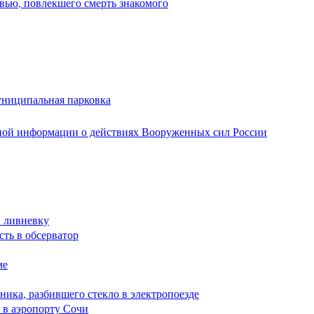
вью, повлекшего смерть знакомого
униципальная парковка
ной информации о действиях Вооруженных сил России
в ливневку
сть в обсерватор
ме
ика, разбившего стекло в электропоезде
 в аэропорту Сочи