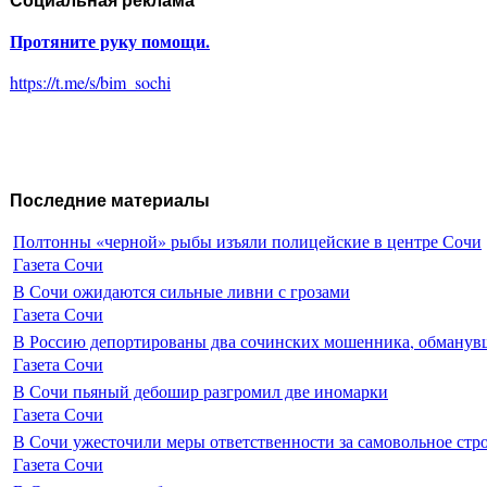
Социальная реклама
Протяните руку помощи.
https://t.me/s/bim_sochi
Последние материалы
Полтонны «черной» рыбы изъяли полицейские в центре Сочи
Газета Сочи
В Сочи ожидаются сильные ливни с грозами
Газета Сочи
В Россию депортированы два сочинских мошенника, обманувш
Газета Сочи
В Сочи пьяный дебошир разгромил две иномарки
Газета Сочи
В Сочи ужесточили меры ответственности за самовольное стр
Газета Сочи