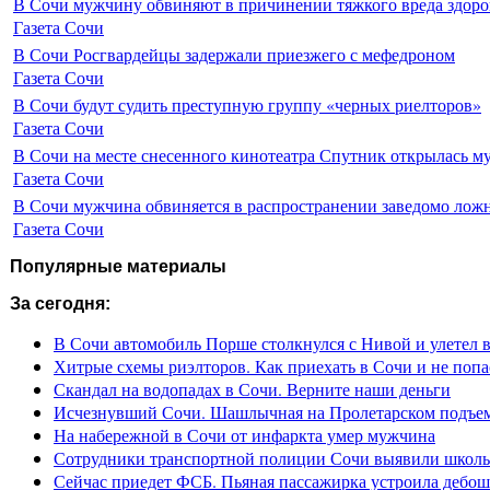
В Сочи мужчину обвиняют в причинении тяжкого вреда здоро
Газета Сочи
В Сочи Росгвардейцы задержали приезжего с мефедроном
Газета Сочи
В Сочи будут судить преступную группу «черных риелторов»
Газета Сочи
В Сочи на месте снесенного кинотеатра Спутник открылась м
Газета Сочи
В Сочи мужчина обвиняется в распространении заведомо лож
Газета Сочи
Популярные материалы
За сегодня:
В Сочи автомобиль Порше столкнулся с Нивой и улетел 
Хитрые схемы риэлторов. Как приехать в Сочи и не попа
Скандал на водопадах в Сочи. Верните наши деньги
Исчезнувший Сочи. Шашлычная на Пролетарском подъе
На набережной в Сочи от инфаркта умер мужчина
Сотрудники транспортной полиции Сочи выявили школьн
Сейчас приедет ФСБ. Пьяная пассажирка устроила дебош