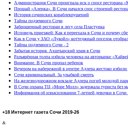
Администрация Сочи проиграла иск о сносе ресторана «
Прощай «Аленка». В Сочи начался снос строений рестор
История сочинских кораблекрушений
Тайны подземного Сочи
Заброшенный ресторан в лесу села Пластунка
Исповедь приезжей: Как я переехала в Сочи и почему сб
Как в Сочи у ЗАО «Лукойл» коттеджный поселок отобра
Тайны подземного Сочи - 2
Забытая история. Ахштырский храм в Сочи
Разъярённая толпа избила человека на авторынке «Хайве
Внимание. В Сочи пропал ребенок
Вечером на набережной в центре Адлера жестоко избили
Сочи криминальный. За улыбкой смерть
На железнодорожном вокзале Адлера погиб молодой пар
В Сочи охрана ТЦ «Море Молл» задержала туриста без м
Информация об изнасиловании 7-летней девочки в Сочи 
+18 Интернет газета Сочи 2019-26
&