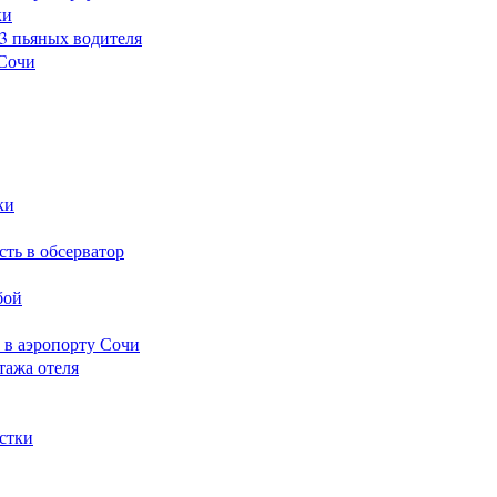
ки
23 пьяных водителя
 Сочи
ки
сть в обсерватор
бой
 в аэропорту Сочи
тажа отеля
стки