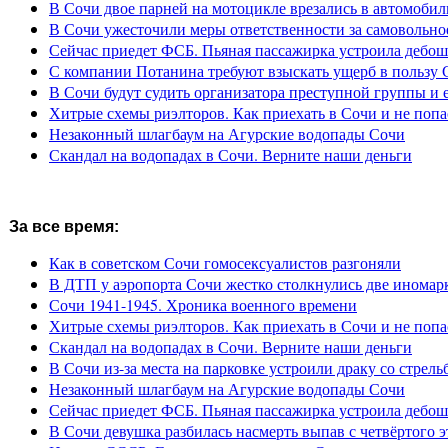
В Сочи двое парней на мотоцикле врезались в автомобил
В Сочи ужесточили меры ответственности за самовольно
Сейчас приедет ФСБ. Пьяная пассажирка устроила дебош
С компании Потанина требуют взыскать ущерб в пользу 
В Сочи будут судить организатора преступной группы и 
Хитрые схемы риэлторов. Как приехать в Сочи и не попа
Незаконный шлагбаум на Агурские водопады Сочи
Скандал на водопадах в Сочи. Верните наши деньги
За все время:
Как в советском Сочи гомосексуалистов разгоняли
В ДТП у аэропорта Сочи жестко столкнулись две иномар
Сочи 1941-1945. Хроника военного времени
Хитрые схемы риэлторов. Как приехать в Сочи и не попа
Скандал на водопадах в Сочи. Верните наши деньги
В Сочи из-за места на парковке устроили драку со стрель
Незаконный шлагбаум на Агурские водопады Сочи
Сейчас приедет ФСБ. Пьяная пассажирка устроила дебош
В Сочи девушка разбилась насмерть выпав с четвёртого э