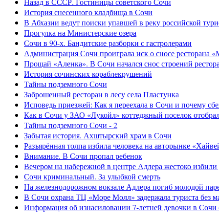
Назад в СССР. Гостиницы советского Сочи
История снесенного кладбища в Сочи
В Абхазии ведут поиски упавшей в реку российской тури
Прогулка на Министерские озера
Сочи в 90-х. Бандитские разборки с гастролерами
Администрация Сочи проиграла иск о сносе ресторана «
Прощай «Аленка». В Сочи начался снос строений рестор
История сочинских кораблекрушений
Тайны подземного Сочи
Заброшенный ресторан в лесу села Пластунка
Исповедь приезжей: Как я переехала в Сочи и почему сб
Как в Сочи у ЗАО «Лукойл» коттеджный поселок отобра
Тайны подземного Сочи - 2
Забытая история. Ахштырский храм в Сочи
Разъярённая толпа избила человека на авторынке «Хайве
Внимание. В Сочи пропал ребенок
Вечером на набережной в центре Адлера жестоко избили
Сочи криминальный. За улыбкой смерть
На железнодорожном вокзале Адлера погиб молодой пар
В Сочи охрана ТЦ «Море Молл» задержала туриста без м
Информация об изнасиловании 7-летней девочки в Сочи 