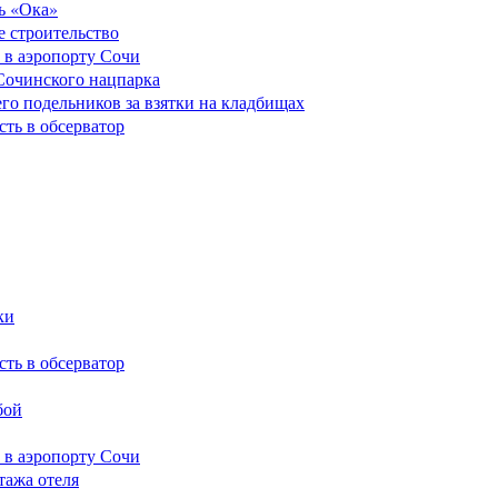
ь «Ока»
е строительство
 в аэропорту Сочи
Сочинского нацпарка
его подельников за взятки на кладбищах
сть в обсерватор
ки
сть в обсерватор
бой
 в аэропорту Сочи
тажа отеля