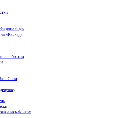
стки
Макдональдс»
ана «Каскад»
ежала обратно
ли
й» в Сочи
 девушку
ень
аски
оказалась фейком