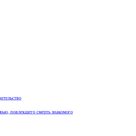
оительство
вью, повлекшего смерть знакомого