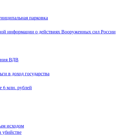
униципальная парковка
ной информации о действиях Вооруженных сил России
ания ВДВ
ги в доход государства
 6 млн. рублей
ным исходом
в убийстве