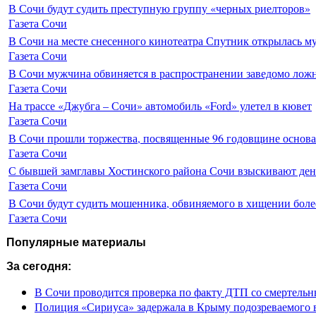
В Сочи будут судить преступную группу «черных риелторов»
Газета Сочи
В Сочи на месте снесенного кинотеатра Спутник открылась м
Газета Сочи
В Сочи мужчина обвиняется в распространении заведомо лож
Газета Сочи
На трассе «Джубга – Сочи» автомобиль «Ford» улетел в кювет
Газета Сочи
В Сочи прошли торжества, посвященные 96 годовщине основ
Газета Сочи
С бывшей замглавы Хостинского района Сочи взыскивают день
Газета Сочи
В Сочи будут судить мошенника, обвиняемого в хищении более
Газета Сочи
Популярные материалы
За сегодня:
В Сочи проводится проверка по факту ДТП со смертель
Полиция «Сириуса» задержала в Крыму подозреваемого 