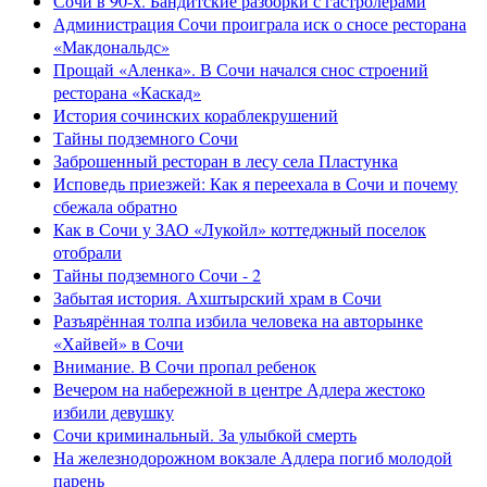
Сочи в 90-х. Бандитские разборки с гастролерами
Администрация Сочи проиграла иск о сносе ресторана
«Макдональдс»
Прощай «Аленка». В Сочи начался снос строений
ресторана «Каскад»
История сочинских кораблекрушений
Тайны подземного Сочи
Заброшенный ресторан в лесу села Пластунка
Исповедь приезжей: Как я переехала в Сочи и почему
сбежала обратно
Как в Сочи у ЗАО «Лукойл» коттеджный поселок
отобрали
Тайны подземного Сочи - 2
Забытая история. Ахштырский храм в Сочи
Разъярённая толпа избила человека на авторынке
«Хайвей» в Сочи
Внимание. В Сочи пропал ребенок
Вечером на набережной в центре Адлера жестоко
избили девушку
Сочи криминальный. За улыбкой смерть
На железнодорожном вокзале Адлера погиб молодой
парень