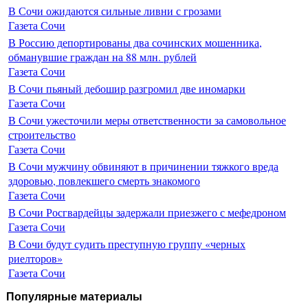
В Сочи ожидаются сильные ливни с грозами
Газета Сочи
В Россию депортированы два сочинских мошенника,
обманувшие граждан на 88 млн. рублей
Газета Сочи
В Сочи пьяный дебошир разгромил две иномарки
Газета Сочи
В Сочи ужесточили меры ответственности за самовольное
строительство
Газета Сочи
В Сочи мужчину обвиняют в причинении тяжкого вреда
здоровью, повлекшего смерть знакомого
Газета Сочи
В Сочи Росгвардейцы задержали приезжего с мефедроном
Газета Сочи
В Сочи будут судить преступную группу «черных
риелторов»
Газета Сочи
Популярные материалы