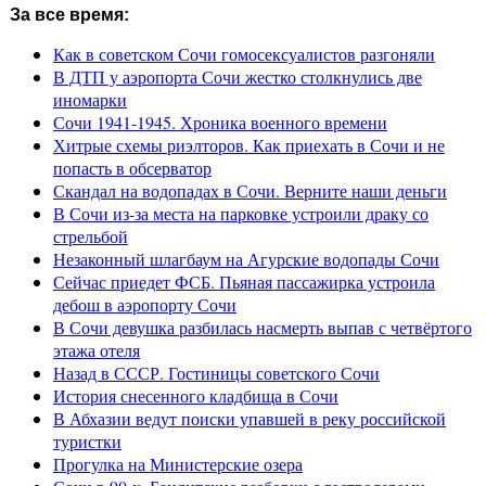
За все время:
Как в советском Сочи гомосексуалистов разгоняли
В ДТП у аэропорта Сочи жестко столкнулись две
иномарки
Сочи 1941-1945. Хроника военного времени
Хитрые схемы риэлторов. Как приехать в Сочи и не
попасть в обсерватор
Скандал на водопадах в Сочи. Верните наши деньги
В Сочи из-за места на парковке устроили драку со
стрельбой
Незаконный шлагбаум на Агурские водопады Сочи
Сейчас приедет ФСБ. Пьяная пассажирка устроила
дебош в аэропорту Сочи
В Сочи девушка разбилась насмерть выпав с четвёртого
этажа отеля
Назад в СССР. Гостиницы советского Сочи
История снесенного кладбища в Сочи
В Абхазии ведут поиски упавшей в реку российской
туристки
Прогулка на Министерские озера