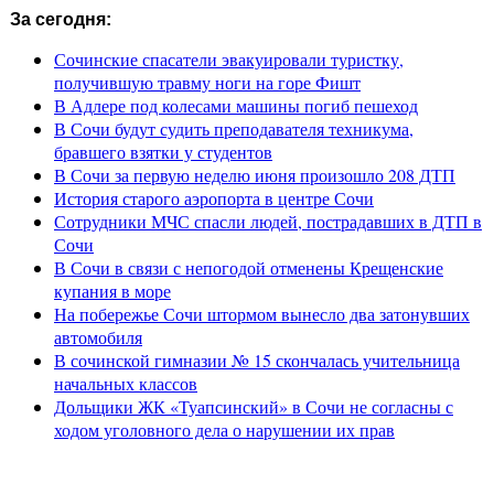
За сегодня:
Сочинские спасатели эвакуировали туристку,
получившую травму ноги на горе Фишт
В Адлере под колесами машины погиб пешеход
В Сочи будут судить преподавателя техникума,
бравшего взятки у студентов
В Сочи за первую неделю июня произошло 208 ДТП
История старого аэропорта в центре Сочи
Сотрудники МЧС спасли людей, пострадавших в ДТП в
Сочи
В Сочи в связи с непогодой отменены Крещенские
купания в море
На побережье Сочи штормом вынесло два затонувших
автомобиля
В сочинской гимназии № 15 скончалась учительница
начальных классов
Дольщики ЖК «Туапсинский» в Сочи не согласны с
ходом уголовного дела о нарушении их прав