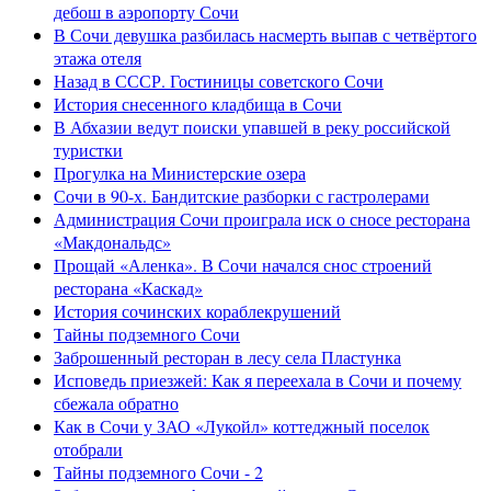
дебош в аэропорту Сочи
В Сочи девушка разбилась насмерть выпав с четвёртого
этажа отеля
Назад в СССР. Гостиницы советского Сочи
История снесенного кладбища в Сочи
В Абхазии ведут поиски упавшей в реку российской
туристки
Прогулка на Министерские озера
Сочи в 90-х. Бандитские разборки с гастролерами
Администрация Сочи проиграла иск о сносе ресторана
«Макдональдс»
Прощай «Аленка». В Сочи начался снос строений
ресторана «Каскад»
История сочинских кораблекрушений
Тайны подземного Сочи
Заброшенный ресторан в лесу села Пластунка
Исповедь приезжей: Как я переехала в Сочи и почему
сбежала обратно
Как в Сочи у ЗАО «Лукойл» коттеджный поселок
отобрали
Тайны подземного Сочи - 2