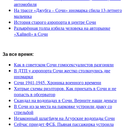
автомобиля
На трассе «Джубга – Сочи» иномарка сбила 13-летнего
мальчика
История старого аэропорта в центре Сочи
Разъярённая толпа избила человека на авторынке
«Хайвей» в Сочи
За все время:
Как в советском Сочи гомосексуалистов разгоняли
В ДТП у аэропорта Сочи жестко столкнулись две
иномарки
Сочи 1941-1945. Хроника военного времени
Хитрые схемы риэлторов. Как приехать в Сочи и не
попасть в обсерватор
Скандал на водопадах в Сочи. Верните наши деньги
В Сочи из-за места на парковке устроили драку со
стрельбой
Незаконный шлагбаум на Агурские водопады Сочи
Сейчас приедет ФСБ. Пьяная пассажирка устроила