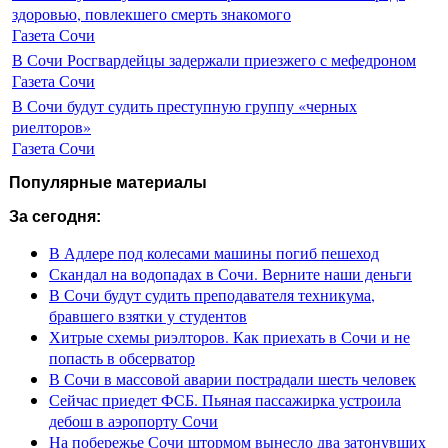
здоровью, повлекшего смерть знакомого
Газета Сочи
В Сочи Росгвардейцы задержали приезжего с мефедроном
Газета Сочи
В Сочи будут судить преступную группу «черных
риелторов»
Газета Сочи
Популярные материалы
За сегодня:
В Адлере под колесами машины погиб пешеход
Скандал на водопадах в Сочи. Верните наши деньги
В Сочи будут судить преподавателя техникума,
бравшего взятки у студентов
Хитрые схемы риэлторов. Как приехать в Сочи и не
попасть в обсерватор
В Сочи в массовой аварии пострадали шесть человек
Сейчас приедет ФСБ. Пьяная пассажирка устроила
дебош в аэропорту Сочи
На побережье Сочи штормом вынесло два затонувших