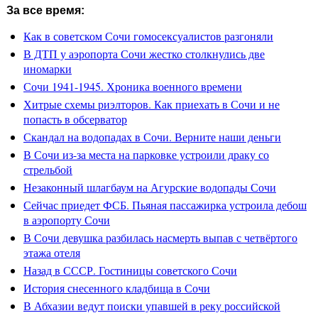
За все время:
Как в советском Сочи гомосексуалистов разгоняли
В ДТП у аэропорта Сочи жестко столкнулись две
иномарки
Сочи 1941-1945. Хроника военного времени
Хитрые схемы риэлторов. Как приехать в Сочи и не
попасть в обсерватор
Скандал на водопадах в Сочи. Верните наши деньги
В Сочи из-за места на парковке устроили драку со
стрельбой
Незаконный шлагбаум на Агурские водопады Сочи
Сейчас приедет ФСБ. Пьяная пассажирка устроила дебош
в аэропорту Сочи
В Сочи девушка разбилась насмерть выпав с четвёртого
этажа отеля
Назад в СССР. Гостиницы советского Сочи
История снесенного кладбища в Сочи
В Абхазии ведут поиски упавшей в реку российской