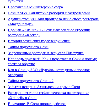
туристки
Прогулка на Министерские озера
Сочи в 90-х. Бандитские разборки с гастролерами
Администрация Сочи проиграла иск о сносе ресторана
«Макдональдс»
Прощай «Аленка». В Сочи начался снос строений
ресторана «Каскад»
История сочинских кораблекрушений
Тайны подземного Сочи
Заброшенный ресторан в лесу села Пластунка
Исповедь приезжей: Как я переехала в Сочи и почему
сбежала обратно
Как в Сочи у ЗАО «Лукойл» коттеджный поселок
отобрали
Тайны подземного Сочи - 2
Забытая история. Ахштырский храм в Сочи
Разъярённая толпа избила человека на авторынке
«Хайвей» в Сочи
Внимание. В Сочи пропал ребенок