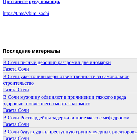
Протяните руку помощи.
https://t.me/s/bim_sochi
Последние материалы
В Сочи пьяный дебошир разгромил две иномарки
Газета Сочи
В Сочи ужесточили меры ответственности за самовольное
строительство
Газета Сочи
В Сочи мужчину обвиняют в причинении тяжкого вреда
здоровью, повлекшего смерть знакомого
Газета Сочи
В Сочи Росгвардейцы задержали приезжего с мефедроном
Газета Сочи
В Сочи будут судить преступную группу «черных риелторов»
Газета Сочи