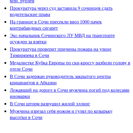
млн. рублей
Прокуратура через суд заставила 9 сочинцев сдать
водительские права
На границе в Сочи пресекли ввоз 1000 пачек
контрабандных сигарет
Экс-начальник Сочинского ЛУ МВД на транспорте
осужден за взятки
Прокуратура проверит причины пожара на улице
Тимирязева в Сочи
Медалистке Кубка Европы по ски-кроссу разбили голову в
отеле Сочи
В Сочи задержан руководитель закрытого центра
кришнаитов в Абхазии
Лежавший на дороге в Сочи мужчина погиб под колесами
иномарки
В Сочи шторм разрушил жилой эллинг
Мужчина изрезал себя ножом и гулял по козырьку
высотки в Сочи