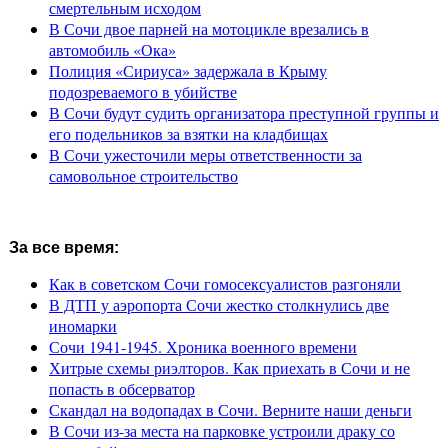
смертельным исходом
В Сочи двое парней на мотоцикле врезались в
автомобиль «Ока»
Полиция «Сириуса» задержала в Крыму
подозреваемого в убийстве
В Сочи будут судить организатора преступной группы и
его подельников за взятки на кладбищах
В Сочи ужесточили меры ответственности за
самовольное строительство
За все время:
Как в советском Сочи гомосексуалистов разгоняли
В ДТП у аэропорта Сочи жестко столкнулись две
иномарки
Сочи 1941-1945. Хроника военного времени
Хитрые схемы риэлторов. Как приехать в Сочи и не
попасть в обсерватор
Скандал на водопадах в Сочи. Верните наши деньги
В Сочи из-за места на парковке устроили драку со