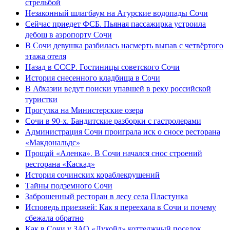
стрельбой
Незаконный шлагбаум на Агурские водопады Сочи
Сейчас приедет ФСБ. Пьяная пассажирка устроила
дебош в аэропорту Сочи
В Сочи девушка разбилась насмерть выпав с четвёртого
этажа отеля
Назад в СССР. Гостиницы советского Сочи
История снесенного кладбища в Сочи
В Абхазии ведут поиски упавшей в реку российской
туристки
Прогулка на Министерские озера
Сочи в 90-х. Бандитские разборки с гастролерами
Администрация Сочи проиграла иск о сносе ресторана
«Макдональдс»
Прощай «Аленка». В Сочи начался снос строений
ресторана «Каскад»
История сочинских кораблекрушений
Тайны подземного Сочи
Заброшенный ресторан в лесу села Пластунка
Исповедь приезжей: Как я переехала в Сочи и почему
сбежала обратно
Как в Сочи у ЗАО «Лукойл» коттеджный поселок