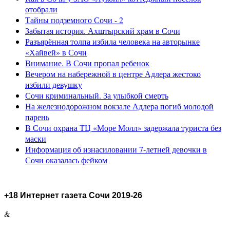
отобрали
Тайны подземного Сочи - 2
Забытая история. Ахштырский храм в Сочи
Разъярённая толпа избила человека на авторынке
«Хайвей» в Сочи
Внимание. В Сочи пропал ребенок
Вечером на набережной в центре Адлера жестоко
избили девушку
Сочи криминальный. За улыбкой смерть
На железнодорожном вокзале Адлера погиб молодой
парень
В Сочи охрана ТЦ «Море Молл» задержала туриста без
маски
Информация об изнасиловании 7-летней девочки в
Сочи оказалась фейком
+18 Интернет газета Сочи 2019-26
&