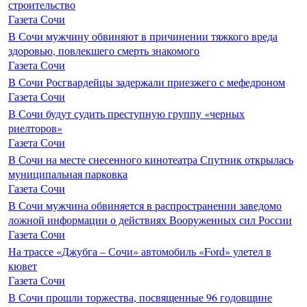
строительство
Газета Сочи
В Сочи мужчину обвиняют в причинении тяжкого вреда
здоровью, повлекшего смерть знакомого
Газета Сочи
В Сочи Росгвардейцы задержали приезжего с мефедроном
Газета Сочи
В Сочи будут судить преступную группу «черных
риелторов»
Газета Сочи
В Сочи на месте снесенного кинотеатра Спутник открылась
муниципальная парковка
Газета Сочи
В Сочи мужчина обвиняется в распространении заведомо
ложной информации о действиях Вооруженных сил России
Газета Сочи
На трассе «Джубга – Сочи» автомобиль «Ford» улетел в
кювет
Газета Сочи
В Сочи прошли торжества, посвященные 96 годовщине