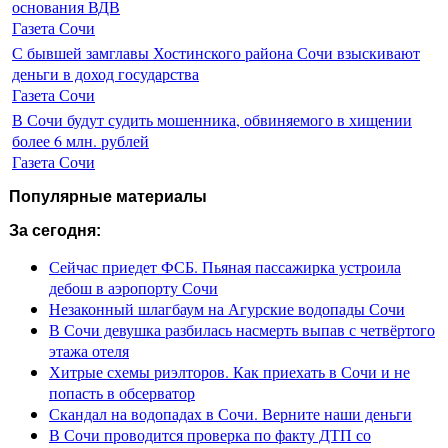
основания ВДВ
Газета Сочи
С бывшей замглавы Хостинского района Сочи взыскивают
деньги в доход государства
Газета Сочи
В Сочи будут судить мошенника, обвиняемого в хищении
более 6 млн. рублей
Газета Сочи
Популярные материалы
За сегодня:
Сейчас приедет ФСБ. Пьяная пассажирка устроила
дебош в аэропорту Сочи
Незаконный шлагбаум на Агурские водопады Сочи
В Сочи девушка разбилась насмерть выпав с четвёртого
этажа отеля
Хитрые схемы риэлторов. Как приехать в Сочи и не
попасть в обсерватор
Скандал на водопадах в Сочи. Верните наши деньги
В Сочи проводится проверка по факту ДТП со