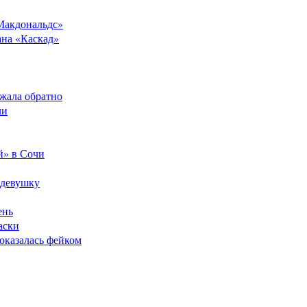
Макдональдс»
ана «Каскад»
ежала обратно
ли
й» в Сочи
 девушку
ень
аски
оказалась фейком