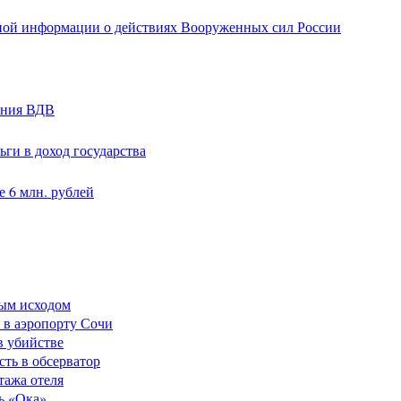
ной информации о действиях Вооруженных сил России
ания ВДВ
ги в доход государства
 6 млн. рублей
ным исходом
 в аэропорту Сочи
в убийстве
сть в обсерватор
тажа отеля
ь «Ока»