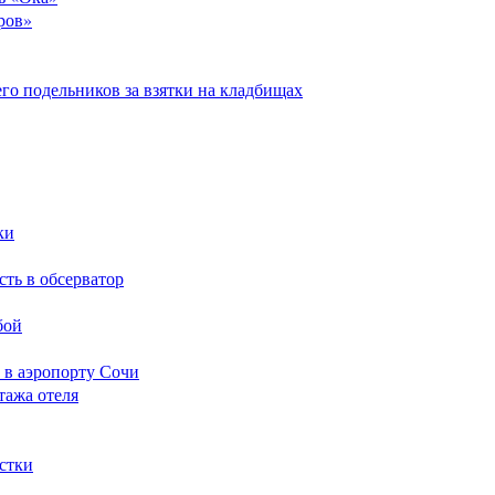
ров»
его подельников за взятки на кладбищах
ки
сть в обсерватор
бой
 в аэропорту Сочи
тажа отеля
стки