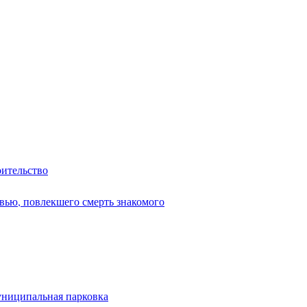
оительство
вью, повлекшего смерть знакомого
униципальная парковка