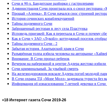
Сочи в 90-х. Бандитские разборки с гастролерами
Администрация Сочи проиграла иск о сносе ресторана «
Прощай «Аленка». В Сочи начался снос строений рестор
История сочинских кораблекрушений
Тайны подземного Сочи
Заброшенный ресторан в лесу села Пластунка
Исповедь приезжей: Как я переехала в Сочи и почему сб
Как в Сочи у ЗАО «Лукойл» коттеджный поселок отобра
Тайны подземного Сочи - 2
Забытая история. Ахштырский храм в Сочи
Разъярённая толпа избила человека на авторынке «Хайве
Внимание. В Сочи пропал ребенок
Вечером на набережной в центре Адлера жестоко избили
Сочи криминальный. За улыбкой смерть
На железнодорожном вокзале Адлера погиб молодой пар
В Сочи охрана ТЦ «Море Молл» задержала туриста без м
Информация об изнасиловании 7-летней девочки в Сочи 
+18 Интернет газета Сочи 2019-26