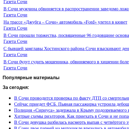
Газета Сочи
В Сочи мужчина обвиняется в распространении заведомо лож
Газета Сочи
На трассе «Джубга – Сочи» автомобиль «Ford» улетел в кювет
Газета Сочи
В Сочи прошли торжества, посвященные 96 годовщине основ
Газета Сочи
С бывшей замглавы Хостинского района Сочи взыскивают день
Газета Сочи
В Сочи будут судить мошенника, обвиняемого в хищении более
Газета Сочи
Популярные материалы
За сегодня:
В Сочи проводится проверка по факту ДТП со смертель
Сейчас приедет ФСБ. Пьяная пассажирка устроила дебош
Полиция «Сириуса» задержала в Крыму подозреваемого 
Хитрые схемы риэлторов. Как приехать в Сочи и не попа
В Сочи девушка разбилась насмерть выпав с четвёртого э
В Сочи двое парней на мотоцикле врезались в автомобил