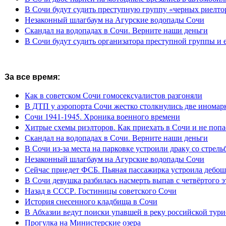
В Сочи будут судить преступную группу «черных риелто
Незаконный шлагбаум на Агурские водопады Сочи
Скандал на водопадах в Сочи. Верните наши деньги
В Сочи будут судить организатора преступной группы и 
За все время:
Как в советском Сочи гомосексуалистов разгоняли
В ДТП у аэропорта Сочи жестко столкнулись две иномар
Сочи 1941-1945. Хроника военного времени
Хитрые схемы риэлторов. Как приехать в Сочи и не попа
Скандал на водопадах в Сочи. Верните наши деньги
В Сочи из-за места на парковке устроили драку со стрель
Незаконный шлагбаум на Агурские водопады Сочи
Сейчас приедет ФСБ. Пьяная пассажирка устроила дебош
В Сочи девушка разбилась насмерть выпав с четвёртого э
Назад в СССР. Гостиницы советского Сочи
История снесенного кладбища в Сочи
В Абхазии ведут поиски упавшей в реку российской тури
Прогулка на Министерские озера