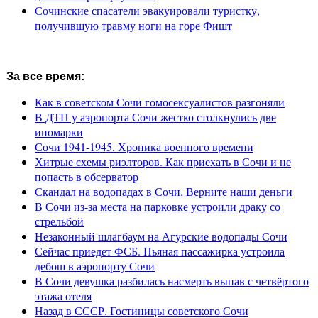
Сочинские спасатели эвакуировали туристку,
получившую травму ноги на горе Фишт
За все время:
Как в советском Сочи гомосексуалистов разгоняли
В ДТП у аэропорта Сочи жестко столкнулись две
иномарки
Сочи 1941-1945. Хроника военного времени
Хитрые схемы риэлторов. Как приехать в Сочи и не
попасть в обсерватор
Скандал на водопадах в Сочи. Верните наши деньги
В Сочи из-за места на парковке устроили драку со
стрельбой
Незаконный шлагбаум на Агурские водопады Сочи
Сейчас приедет ФСБ. Пьяная пассажирка устроила
дебош в аэропорту Сочи
В Сочи девушка разбилась насмерть выпав с четвёртого
этажа отеля
Назад в СССР. Гостиницы советского Сочи