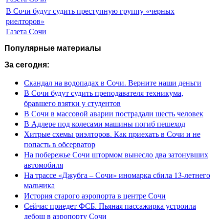
В Сочи будут судить преступную группу «черных
риелторов»
Газета Сочи
Популярные материалы
За сегодня:
Скандал на водопадах в Сочи. Верните наши деньги
В Сочи будут судить преподавателя техникума,
бравшего взятки у студентов
В Сочи в массовой аварии пострадали шесть человек
В Адлере под колесами машины погиб пешеход
Хитрые схемы риэлторов. Как приехать в Сочи и не
попасть в обсерватор
На побережье Сочи штормом вынесло два затонувших
автомобиля
На трассе «Джубга – Сочи» иномарка сбила 13-летнего
мальчика
История старого аэропорта в центре Сочи
Сейчас приедет ФСБ. Пьяная пассажирка устроила
дебош в аэропорту Сочи