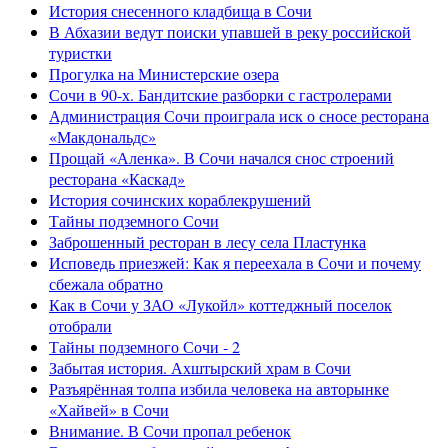
История снесенного кладбища в Сочи
В Абхазии ведут поиски упавшей в реку российской
туристки
Прогулка на Министерские озера
Сочи в 90-х. Бандитские разборки с гастролерами
Администрация Сочи проиграла иск о сносе ресторана
«Макдональдс»
Прощай «Аленка». В Сочи начался снос строений
ресторана «Каскад»
История сочинских кораблекрушений
Тайны подземного Сочи
Заброшенный ресторан в лесу села Пластунка
Исповедь приезжей: Как я переехала в Сочи и почему
сбежала обратно
Как в Сочи у ЗАО «Лукойл» коттеджный поселок
отобрали
Тайны подземного Сочи - 2
Забытая история. Ахштырский храм в Сочи
Разъярённая толпа избила человека на авторынке
«Хайвей» в Сочи
Внимание. В Сочи пропал ребенок