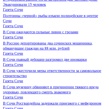
Эвакуировали 15 человек
Газета Сочи
Полтонны «черной» рыбы изъяли полицейские в центре
Сочи
Газета Сочи
В Сочи ожидаются сильные ливни с грозами
Газета Сочи
В Россию депортированы два сочинских мошенника,
обманувшие граждан на 88 млн. рублей
Газета Сочи
В Сочи пьяный дебошир разгромил две иномарки
Газета Сочи
В Сочи ужесточили меры ответственности за самовольное
строительство
Газета Сочи
В Сочи мужчину обвиняют в причинении тяжкого вреда
здоровью, повлекшего смерть знакомого
Газета Сочи
В Сочи Росгвардейцы задержали приезжего с мефедроном
Газета Сочи