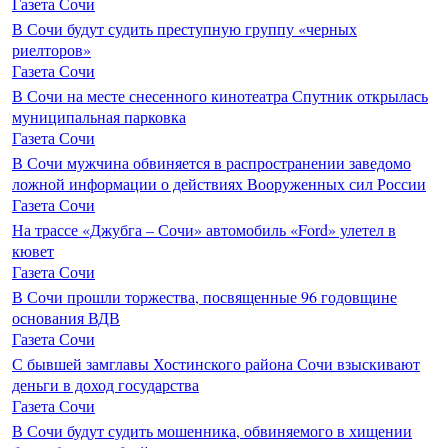
Газета Сочи
В Сочи будут судить преступную группу «черных
риелторов»
Газета Сочи
В Сочи на месте снесенного кинотеатра Спутник открылась
муниципальная парковка
Газета Сочи
В Сочи мужчина обвиняется в распространении заведомо
ложной информации о действиях Вооруженных сил России
Газета Сочи
На трассе «Джубга – Сочи» автомобиль «Ford» улетел в
кювет
Газета Сочи
В Сочи прошли торжества, посвященные 96 годовщине
основания ВДВ
Газета Сочи
С бывшей замглавы Хостинского района Сочи взыскивают
деньги в доход государства
Газета Сочи
В Сочи будут судить мошенника, обвиняемого в хищении