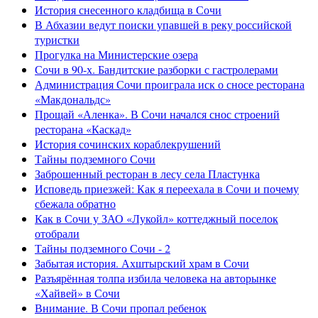
История снесенного кладбища в Сочи
В Абхазии ведут поиски упавшей в реку российской
туристки
Прогулка на Министерские озера
Сочи в 90-х. Бандитские разборки с гастролерами
Администрация Сочи проиграла иск о сносе ресторана
«Макдональдс»
Прощай «Аленка». В Сочи начался снос строений
ресторана «Каскад»
История сочинских кораблекрушений
Тайны подземного Сочи
Заброшенный ресторан в лесу села Пластунка
Исповедь приезжей: Как я переехала в Сочи и почему
сбежала обратно
Как в Сочи у ЗАО «Лукойл» коттеджный поселок
отобрали
Тайны подземного Сочи - 2
Забытая история. Ахштырский храм в Сочи
Разъярённая толпа избила человека на авторынке
«Хайвей» в Сочи
Внимание. В Сочи пропал ребенок