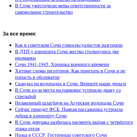
В Сочи ужесточили меры ответственности за
самовольное строительство
За все время:
Как в советском Сочи гомосексуалистов разгоняли
В ДТП у аэропорта Сочи жестко столкнулись две
иномарки
Сочи 1941-1945. Хроника военного времени
Хитрые схемы риэлторов. Как приехать в Сочи и не
попасть в обсерватор
Скандал на водопадах в Сочи. Верните наши деньги
В Сочи из-за места на парковке устроили драку со
стрельбой
Незаконный шлагбаум на Агурские водопады Сочи
Сейчас приедет ФСБ. Пьяная пассажирка устроила
дебош в аэропорту Сочи
В Сочи девушка разбилась насмерть выпав с четвёртого
этажа отеля
Назад в СССР. Гостиницы советского Сочи