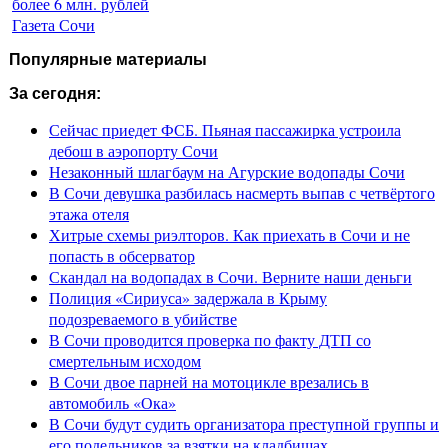
более 6 млн. рублей
Газета Сочи
Популярные материалы
За сегодня:
Сейчас приедет ФСБ. Пьяная пассажирка устроила
дебош в аэропорту Сочи
Незаконный шлагбаум на Агурские водопады Сочи
В Сочи девушка разбилась насмерть выпав с четвёртого
этажа отеля
Хитрые схемы риэлторов. Как приехать в Сочи и не
попасть в обсерватор
Скандал на водопадах в Сочи. Верните наши деньги
Полиция «Сириуса» задержала в Крыму
подозреваемого в убийстве
В Сочи проводится проверка по факту ДТП со
смертельным исходом
В Сочи двое парней на мотоцикле врезались в
автомобиль «Ока»
В Сочи будут судить организатора преступной группы и
его подельников за взятки на кладбищах