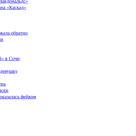
Макдональдс»
ана «Каскад»
ежала обратно
ли
й» в Сочи
 девушку
ень
аски
оказалась фейком