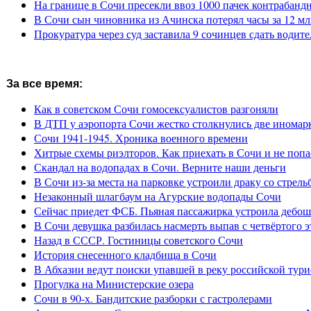
На границе в Сочи пресекли ввоз 1000 пачек контрабанд
В Сочи сын чиновника из Ачинска потерял часы за 12 мл
Прокуратура через суд заставила 9 сочинцев сдать водите
За все время:
Как в советском Сочи гомосексуалистов разгоняли
В ДТП у аэропорта Сочи жестко столкнулись две иномар
Сочи 1941-1945. Хроника военного времени
Хитрые схемы риэлторов. Как приехать в Сочи и не попа
Скандал на водопадах в Сочи. Верните наши деньги
В Сочи из-за места на парковке устроили драку со стрель
Незаконный шлагбаум на Агурские водопады Сочи
Сейчас приедет ФСБ. Пьяная пассажирка устроила дебош
В Сочи девушка разбилась насмерть выпав с четвёртого э
Назад в СССР. Гостиницы советского Сочи
История снесенного кладбища в Сочи
В Абхазии ведут поиски упавшей в реку российской тури
Прогулка на Министерские озера
Сочи в 90-х. Бандитские разборки с гастролерами