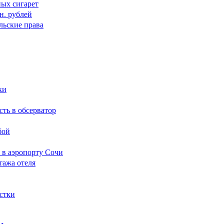
ных сигарет
н. рублей
льские права
ки
сть в обсерватор
бой
 в аэропорту Сочи
тажа отеля
стки