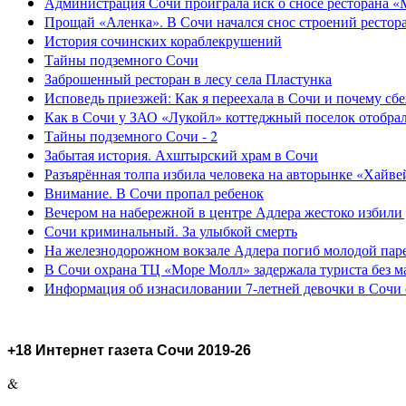
Администрация Сочи проиграла иск о сносе ресторана «
Прощай «Аленка». В Сочи начался снос строений рестор
История сочинских кораблекрушений
Тайны подземного Сочи
Заброшенный ресторан в лесу села Пластунка
Исповедь приезжей: Как я переехала в Сочи и почему сб
Как в Сочи у ЗАО «Лукойл» коттеджный поселок отобра
Тайны подземного Сочи - 2
Забытая история. Ахштырский храм в Сочи
Разъярённая толпа избила человека на авторынке «Хайве
Внимание. В Сочи пропал ребенок
Вечером на набережной в центре Адлера жестоко избили
Сочи криминальный. За улыбкой смерть
На железнодорожном вокзале Адлера погиб молодой пар
В Сочи охрана ТЦ «Море Молл» задержала туриста без м
Информация об изнасиловании 7-летней девочки в Сочи 
+18 Интернет газета Сочи 2019-26
&