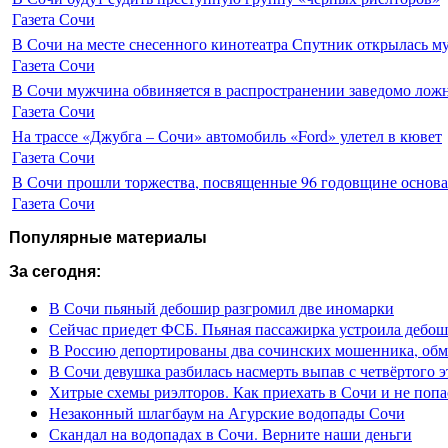
Газета Сочи
В Сочи на месте снесенного кинотеатра Спутник открылась м
Газета Сочи
В Сочи мужчина обвиняется в распространении заведомо лож
Газета Сочи
На трассе «Джубга – Сочи» автомобиль «Ford» улетел в кювет
Газета Сочи
В Сочи прошли торжества, посвященные 96 годовщине основ
Газета Сочи
Популярные материалы
За сегодня:
В Сочи пьяный дебошир разгромил две иномарки
Сейчас приедет ФСБ. Пьяная пассажирка устроила дебош
В Россию депортированы два сочинских мошенника, обм
В Сочи девушка разбилась насмерть выпав с четвёртого э
Хитрые схемы риэлторов. Как приехать в Сочи и не попа
Незаконный шлагбаум на Агурские водопады Сочи
Скандал на водопадах в Сочи. Верните наши деньги