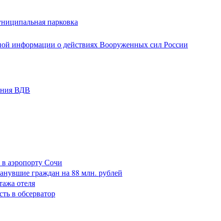
униципальная парковка
ной информации о действиях Вооруженных сил России
ания ВДВ
 в аэропорту Сочи
анувшие граждан на 88 млн. рублей
тажа отеля
сть в обсерватор