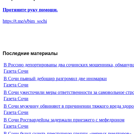
Протяните руку помощи.
https://t.me/s/bim_sochi
Последние материалы
В Россию депортированы два сочинских мошенника, обманувш
Газета Сочи
В Сочи пьяный дебошир разгромил две иномарки
Газета Сочи
В Сочи ужесточили меры ответственности за самовольное стр
Газета Сочи
В Сочи мужчину обвиняют в причинении тяжкого вреда здоро
Газета Сочи
В Сочи Росгвардейцы задержали приезжего с мефедроном
Газета Сочи
В Сочи будут судить преступную группу «черных риелторов»