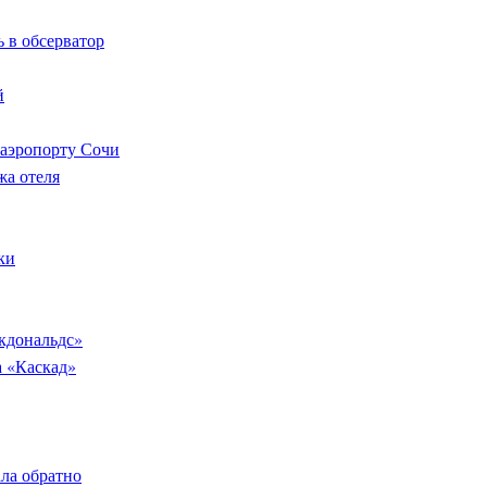
 в обсерватор
й
 аэропорту Сочи
жа отеля
ки
кдональдс»
а «Каскад»
ала обратно