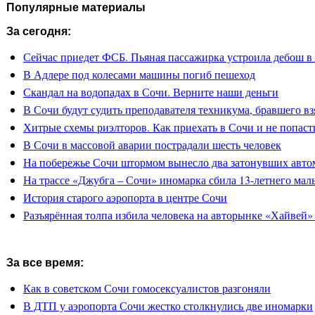
Популярные материалы
За сегодня:
Сейчас приедет ФСБ. Пьяная пассажирка устроила дебош в
В Адлере под колесами машины погиб пешеход
Скандал на водопадах в Сочи. Верните наши деньги
В Сочи будут судить преподавателя техникума, бравшего вз
Хитрые схемы риэлторов. Как приехать в Сочи и не попасть
В Сочи в массовой аварии пострадали шесть человек
На побережье Сочи штормом вынесло два затонувших авто
На трассе «Джубга – Сочи» иномарка сбила 13-летнего мал
История старого аэропорта в центре Сочи
Разъярённая толпа избила человека на авторынке «Хайвей»
За все время:
Как в советском Сочи гомосексуалистов разгоняли
В ДТП у аэропорта Сочи жестко столкнулись две иномарки