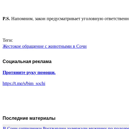
P
.
S
.
Напомним, закон предусматривает уголовную ответственн
Теги:
Жестокое обращение с животными в Сочи
Социальная реклама
Протяните руку помощи.
https://t.me/s/bim_sochi
Последние материалы
В Сочи сотрудники Росгвардии задержали мужчину по подозр