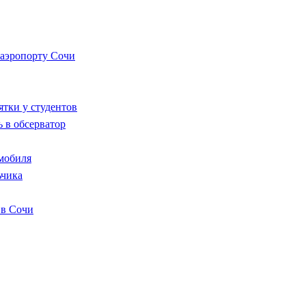
 аэропорту Сочи
ятки у студентов
 в обсерватор
мобиля
ьчика
 в Сочи