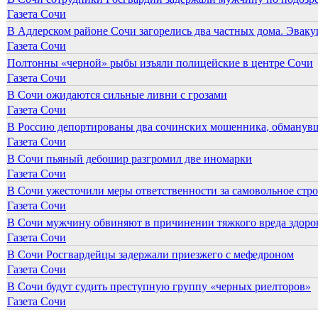
Газета Сочи
В Адлерском районе Сочи загорелись два частных дома. Эваку
Газета Сочи
Полтонны «черной» рыбы изъяли полицейские в центре Сочи
Газета Сочи
В Сочи ожидаются сильные ливни с грозами
Газета Сочи
В Россию депортированы два сочинских мошенника, обманувш
Газета Сочи
В Сочи пьяный дебошир разгромил две иномарки
Газета Сочи
В Сочи ужесточили меры ответственности за самовольное стр
Газета Сочи
В Сочи мужчину обвиняют в причинении тяжкого вреда здоров
Газета Сочи
В Сочи Росгвардейцы задержали приезжего с мефедроном
Газета Сочи
В Сочи будут судить преступную группу «черных риелторов»
Газета Сочи