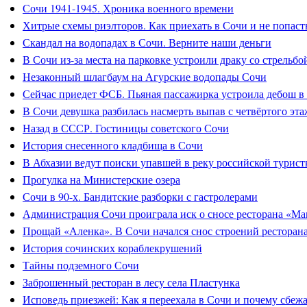
Сочи 1941-1945. Хроника военного времени
Хитрые схемы риэлторов. Как приехать в Сочи и не попасть
Скандал на водопадах в Сочи. Верните наши деньги
В Сочи из-за места на парковке устроили драку со стрельбо
Незаконный шлагбаум на Агурские водопады Сочи
Сейчас приедет ФСБ. Пьяная пассажирка устроила дебош в
В Сочи девушка разбилась насмерть выпав с четвёртого эта
Назад в СССР. Гостиницы советского Сочи
История снесенного кладбища в Сочи
В Абхазии ведут поиски упавшей в реку российской турист
Прогулка на Министерские озера
Сочи в 90-х. Бандитские разборки с гастролерами
Администрация Сочи проиграла иск о сносе ресторана «Ма
Прощай «Аленка». В Сочи начался снос строений ресторан
История сочинских кораблекрушений
Тайны подземного Сочи
Заброшенный ресторан в лесу села Пластунка
Исповедь приезжей: Как я переехала в Сочи и почему сбеж