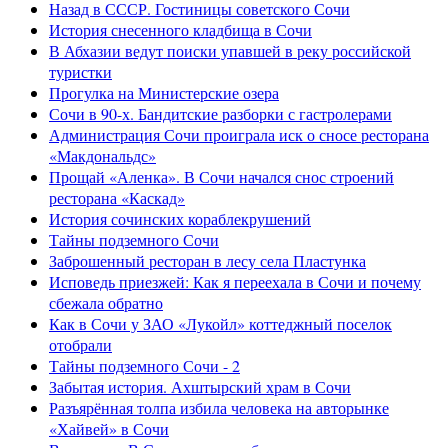
Назад в СССР. Гостиницы советского Сочи
История снесенного кладбища в Сочи
В Абхазии ведут поиски упавшей в реку российской
туристки
Прогулка на Министерские озера
Сочи в 90-х. Бандитские разборки с гастролерами
Администрация Сочи проиграла иск о сносе ресторана
«Макдональдс»
Прощай «Аленка». В Сочи начался снос строений
ресторана «Каскад»
История сочинских кораблекрушений
Тайны подземного Сочи
Заброшенный ресторан в лесу села Пластунка
Исповедь приезжей: Как я переехала в Сочи и почему
сбежала обратно
Как в Сочи у ЗАО «Лукойл» коттеджный поселок
отобрали
Тайны подземного Сочи - 2
Забытая история. Ахштырский храм в Сочи
Разъярённая толпа избила человека на авторынке
«Хайвей» в Сочи