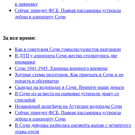
в ливневку
Сейчас приедет ФСБ. Пьяная пассажирка устроила
дебош в аэропорту Сочи
За все время:
Как в советском Сочи гомосексуалистов разгоняли
В ДТП у аэропорта Сочи жестко столкнулись две
иномарки
Сочи 1941-1945. Хроника военного времени
Хитрые схемы риэлторов. Как приехать в Сочи и не
попасть в обсерватор
Скандал на водопадах в Сочи. Верните наши деньги
В Сочи из-за места на парковке устроили драку со
стрельбой
Незаконный шлагбаум на Агурские водопады Сочи
Сейчас приедет ФСБ. Пьяная пассажирка устроила
дебош в аэропорту Сочи
В Сочи девушка разбилась насмерть выпав с четвёртого
этажа отеля