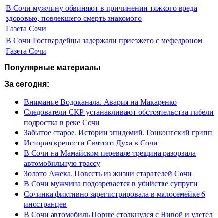
В Сочи мужчину обвиняют в причинении тяжкого вреда
здоровью, повлекшего смерть знакомого
Газета Сочи
В Сочи Росгвардейцы задержали приезжего с мефедроном
Газета Сочи
Популярные материалы
За сегодня:
Внимание Водоканала. Авария на Макаренко
Следователи СКР устанавливают обстоятельства гибели
подростка в реке Сочи
Забытое старое. Истории эпидемий. Гонконгский грипп
История крепости Святого Духа в Сочи
В Сочи на Мамайском перевале трещина разорвала
автомобильную трассу
Золото Ажека. Повесть из жизни старателей Сочи
В Сочи мужчина подозревается в убийстве супруги
Сочинка фиктивно зарегистрировала в малосемейке 6
иностранцев
В Сочи автомобиль Порше столкнулся с Нивой и улетел