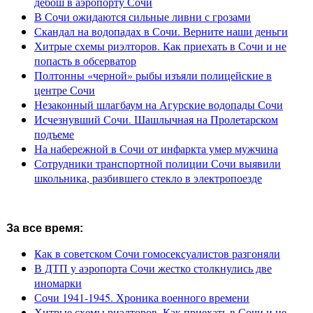
дебош в аэропорту Сочи
В Сочи ожидаются сильные ливни с грозами
Скандал на водопадах в Сочи. Верните наши деньги
Хитрые схемы риэлторов. Как приехать в Сочи и не
попасть в обсерватор
Полтонны «черной» рыбы изъяли полицейские в
центре Сочи
Незаконный шлагбаум на Агурские водопады Сочи
Исчезнувший Сочи. Шашлычная на Пролетарском
подъеме
На набережной в Сочи от инфаркта умер мужчина
Сотрудники транспортной полиции Сочи выявили
школьника, разбившего стекло в электропоезде
За все время:
Как в советском Сочи гомосексуалистов разгоняли
В ДТП у аэропорта Сочи жестко столкнулись две
иномарки
Сочи 1941-1945. Хроника военного времени
Хитрые схемы риэлторов. Как приехать в Сочи и не