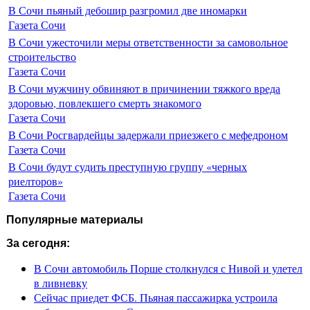
В Сочи пьяный дебошир разгромил две иномарки
Газета Сочи
В Сочи ужесточили меры ответственности за самовольное
строительство
Газета Сочи
В Сочи мужчину обвиняют в причинении тяжкого вреда
здоровью, повлекшего смерть знакомого
Газета Сочи
В Сочи Росгвардейцы задержали приезжего с мефедроном
Газета Сочи
В Сочи будут судить преступную группу «черных
риелторов»
Газета Сочи
Популярные материалы
За сегодня:
В Сочи автомобиль Порше столкнулся с Нивой и улетел
в ливневку
Сейчас приедет ФСБ. Пьяная пассажирка устроила