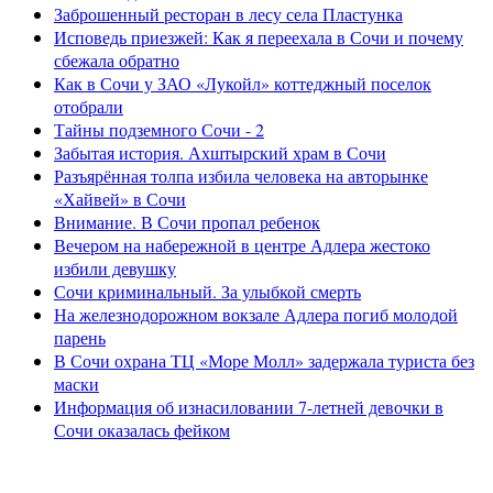
Заброшенный ресторан в лесу села Пластунка
Исповедь приезжей: Как я переехала в Сочи и почему
сбежала обратно
Как в Сочи у ЗАО «Лукойл» коттеджный поселок
отобрали
Тайны подземного Сочи - 2
Забытая история. Ахштырский храм в Сочи
Разъярённая толпа избила человека на авторынке
«Хайвей» в Сочи
Внимание. В Сочи пропал ребенок
Вечером на набережной в центре Адлера жестоко
избили девушку
Сочи криминальный. За улыбкой смерть
На железнодорожном вокзале Адлера погиб молодой
парень
В Сочи охрана ТЦ «Море Молл» задержала туриста без
маски
Информация об изнасиловании 7-летней девочки в
Сочи оказалась фейком