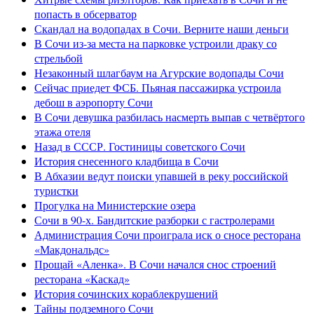
попасть в обсерватор
Скандал на водопадах в Сочи. Верните наши деньги
В Сочи из-за места на парковке устроили драку со
стрельбой
Незаконный шлагбаум на Агурские водопады Сочи
Сейчас приедет ФСБ. Пьяная пассажирка устроила
дебош в аэропорту Сочи
В Сочи девушка разбилась насмерть выпав с четвёртого
этажа отеля
Назад в СССР. Гостиницы советского Сочи
История снесенного кладбища в Сочи
В Абхазии ведут поиски упавшей в реку российской
туристки
Прогулка на Министерские озера
Сочи в 90-х. Бандитские разборки с гастролерами
Администрация Сочи проиграла иск о сносе ресторана
«Макдональдс»
Прощай «Аленка». В Сочи начался снос строений
ресторана «Каскад»
История сочинских кораблекрушений
Тайны подземного Сочи