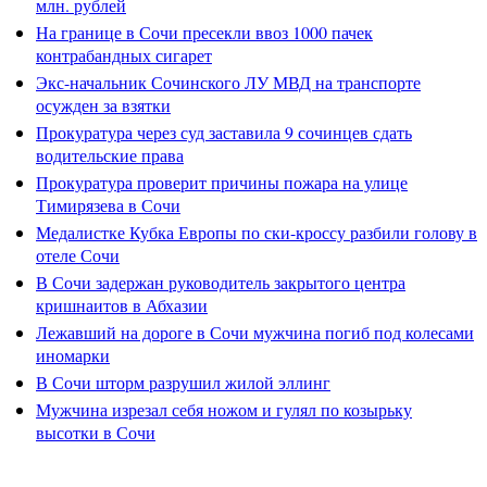
млн. рублей
На границе в Сочи пресекли ввоз 1000 пачек
контрабандных сигарет
Экс-начальник Сочинского ЛУ МВД на транспорте
осужден за взятки
Прокуратура через суд заставила 9 сочинцев сдать
водительские права
Прокуратура проверит причины пожара на улице
Тимирязева в Сочи
Медалистке Кубка Европы по ски-кроссу разбили голову в
отеле Сочи
В Сочи задержан руководитель закрытого центра
кришнаитов в Абхазии
Лежавший на дороге в Сочи мужчина погиб под колесами
иномарки
В Сочи шторм разрушил жилой эллинг
Мужчина изрезал себя ножом и гулял по козырьку
высотки в Сочи