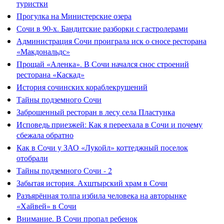
туристки
Прогулка на Министерские озера
Сочи в 90-х. Бандитские разборки с гастролерами
Администрация Сочи проиграла иск о сносе ресторана
«Макдональдс»
Прощай «Аленка». В Сочи начался снос строений
ресторана «Каскад»
История сочинских кораблекрушений
Тайны подземного Сочи
Заброшенный ресторан в лесу села Пластунка
Исповедь приезжей: Как я переехала в Сочи и почему
сбежала обратно
Как в Сочи у ЗАО «Лукойл» коттеджный поселок
отобрали
Тайны подземного Сочи - 2
Забытая история. Ахштырский храм в Сочи
Разъярённая толпа избила человека на авторынке
«Хайвей» в Сочи
Внимание. В Сочи пропал ребенок