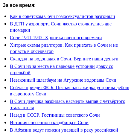
За все время:
Как в советском Сочи гомосексуалистов разгоняли
В ДТП у аэропорта Сочи жестко столкнулись две
иномарки
Сочи 1941-1945. Хроника военного времени
Хитрые схемы риэлторов. Как приехать в Сочи и не
попасть в обсерватор
Скандал на водопадах в Сочи. Верните наши деньги
В Сочи из-за места на парковке устроили драку со
стрельбой
Незаконный шлагбаум на Агурские водопады Сочи
Сейчас приедет ФСБ. Пьяная пассажирка устроила дебош
в аэропорту Сочи
В Сочи девушка разбилась насмерть выпав с четвёртого
этажа отеля
Назад в СССР. Гостиницы советского Сочи
История снесенного кладбища в Сочи
В Абхазии ведут поиски упавшей в реку российской