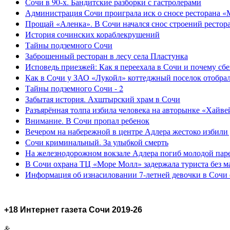
Сочи в 90-х. Бандитские разборки с гастролерами
Администрация Сочи проиграла иск о сносе ресторана «
Прощай «Аленка». В Сочи начался снос строений рестор
История сочинских кораблекрушений
Тайны подземного Сочи
Заброшенный ресторан в лесу села Пластунка
Исповедь приезжей: Как я переехала в Сочи и почему сб
Как в Сочи у ЗАО «Лукойл» коттеджный поселок отобра
Тайны подземного Сочи - 2
Забытая история. Ахштырский храм в Сочи
Разъярённая толпа избила человека на авторынке «Хайве
Внимание. В Сочи пропал ребенок
Вечером на набережной в центре Адлера жестоко избили
Сочи криминальный. За улыбкой смерть
На железнодорожном вокзале Адлера погиб молодой пар
В Сочи охрана ТЦ «Море Молл» задержала туриста без м
Информация об изнасиловании 7-летней девочки в Сочи 
+18 Интернет газета Сочи 2019-26
&