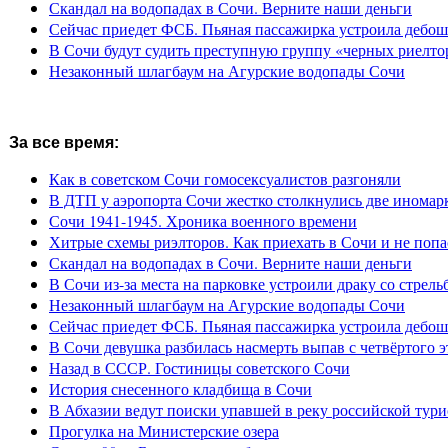
Скандал на водопадах в Сочи. Верните наши деньги
Сейчас приедет ФСБ. Пьяная пассажирка устроила дебош
В Сочи будут судить преступную группу «черных риелто
Незаконный шлагбаум на Агурские водопады Сочи
За все время:
Как в советском Сочи гомосексуалистов разгоняли
В ДТП у аэропорта Сочи жестко столкнулись две иномар
Сочи 1941-1945. Хроника военного времени
Хитрые схемы риэлторов. Как приехать в Сочи и не попа
Скандал на водопадах в Сочи. Верните наши деньги
В Сочи из-за места на парковке устроили драку со стрель
Незаконный шлагбаум на Агурские водопады Сочи
Сейчас приедет ФСБ. Пьяная пассажирка устроила дебош
В Сочи девушка разбилась насмерть выпав с четвёртого э
Назад в СССР. Гостиницы советского Сочи
История снесенного кладбища в Сочи
В Абхазии ведут поиски упавшей в реку российской тури
Прогулка на Министерские озера