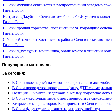
В Сочи мужчина обвиняется в распространении заведомо лож
Газета Сочи
На трассе «Джубга – Сочи» автомобиль «Ford» улетел в кювет
Газета Сочи
В Сочи прошли торжества, посвященные 96 годовщине основ
Газета Сочи
С бывшей замглавы Хостинского района Сочи взыскивают день
Газета Сочи
В Сочи будут судить мошенника, обвиняемого в хищении более
Газета Сочи
Популярные материалы
За сегодня:
В Сочи двое парней на мотоцикле врезались в автомобил
В Сочи проводится проверка по факту ДТП со смертель
Полиция «Сириуса» задержала в Крыму подозреваемого 
В Сочи ужесточили меры ответственности за самовольно
Хитрые схемы риэлторов. Как приехать в Сочи и не попа
В Сочи будут судить организатора преступной группы и 