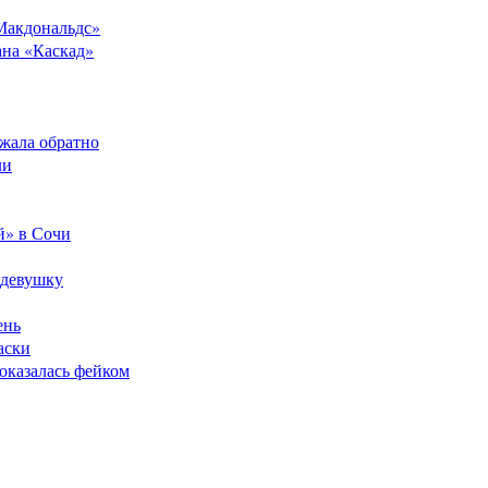
Макдональдс»
ана «Каскад»
ежала обратно
ли
й» в Сочи
 девушку
ень
аски
оказалась фейком