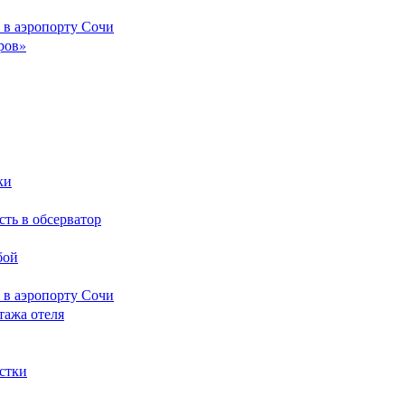
 в аэропорту Сочи
ров»
ки
сть в обсерватор
бой
 в аэропорту Сочи
тажа отеля
стки