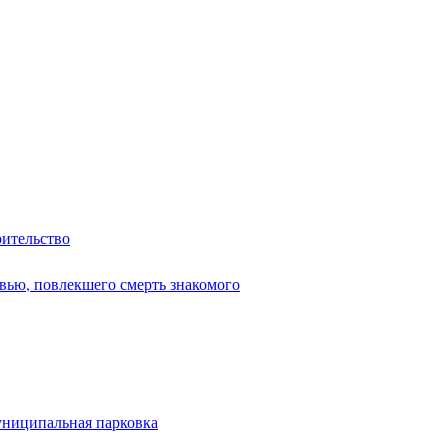
оительство
вью, повлекшего смерть знакомого
униципальная парковка