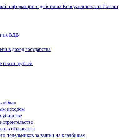
ной информации о действиях Вооруженных сил России
ания ВДВ
ги в доход государства
 6 млн. рублей
ь «Ока»
ным исходом
в убийстве
е строительство
сть в обсерватор
его подельников за взятки на кладбищах