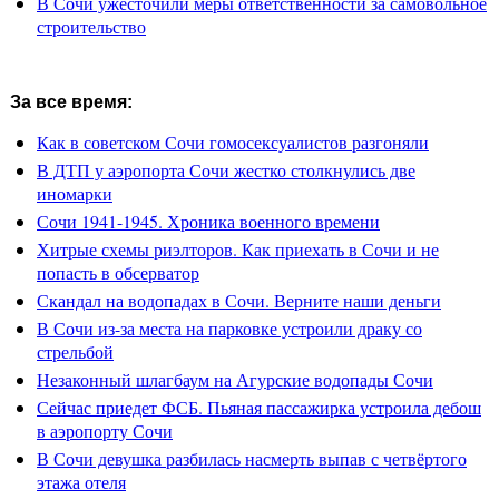
В Сочи ужесточили меры ответственности за самовольное
строительство
За все время:
Как в советском Сочи гомосексуалистов разгоняли
В ДТП у аэропорта Сочи жестко столкнулись две
иномарки
Сочи 1941-1945. Хроника военного времени
Хитрые схемы риэлторов. Как приехать в Сочи и не
попасть в обсерватор
Скандал на водопадах в Сочи. Верните наши деньги
В Сочи из-за места на парковке устроили драку со
стрельбой
Незаконный шлагбаум на Агурские водопады Сочи
Сейчас приедет ФСБ. Пьяная пассажирка устроила дебош
в аэропорту Сочи
В Сочи девушка разбилась насмерть выпав с четвёртого
этажа отеля