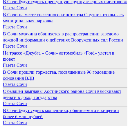
В Сочи будут судить преступную группу «черных риелторов»
Газета Сочи
В Сочи на месте снесенного кинотеатра Спутник открылась
муниципальная парковка
Газета Сочи
В Сочи мужчина обвиняется в распространении заведомо
ложной информации о действиях Вооруженных сил России
Газета Сочи
На трассе «Джубга – Сочи» автомобиль «Ford» улетел в
кювет
Газета Сочи
В Сочи прошли торжества, посвященные 96 годовщине
основания ВДВ
Газета Сочи
С бывшей замглавы Хостинского района Сочи взыскивают
деньги в доход государства
Газета Сочи
В Сочи будут судить мошенника, обвиняемого в хищении
более 6 млн. рублей
Газета Сочи