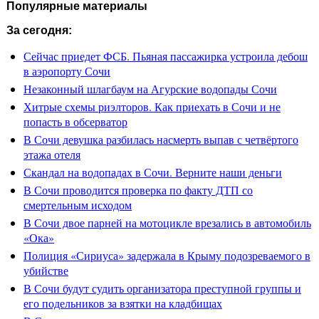
Популярные материалы
За сегодня:
Сейчас приедет ФСБ. Пьяная пассажирка устроила дебош
в аэропорту Сочи
Незаконный шлагбаум на Агурские водопады Сочи
Хитрые схемы риэлторов. Как приехать в Сочи и не
попасть в обсерватор
В Сочи девушка разбилась насмерть выпав с четвёртого
этажа отеля
Скандал на водопадах в Сочи. Верните наши деньги
В Сочи проводится проверка по факту ДТП со
смертельным исходом
В Сочи двое парней на мотоцикле врезались в автомобиль
«Ока»
Полиция «Сириуса» задержала в Крыму подозреваемого в
убийстве
В Сочи будут судить организатора преступной группы и
его подельников за взятки на кладбищах