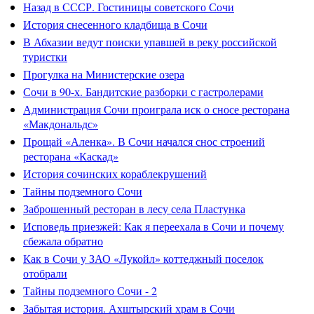
Назад в СССР. Гостиницы советского Сочи
История снесенного кладбища в Сочи
В Абхазии ведут поиски упавшей в реку российской
туристки
Прогулка на Министерские озера
Сочи в 90-х. Бандитские разборки с гастролерами
Администрация Сочи проиграла иск о сносе ресторана
«Макдональдс»
Прощай «Аленка». В Сочи начался снос строений
ресторана «Каскад»
История сочинских кораблекрушений
Тайны подземного Сочи
Заброшенный ресторан в лесу села Пластунка
Исповедь приезжей: Как я переехала в Сочи и почему
сбежала обратно
Как в Сочи у ЗАО «Лукойл» коттеджный поселок
отобрали
Тайны подземного Сочи - 2
Забытая история. Ахштырский храм в Сочи