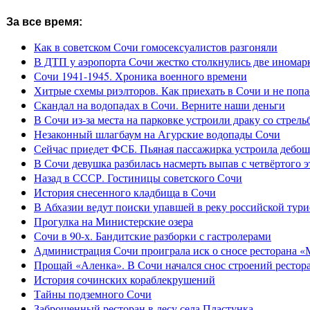
За все время:
Как в советском Сочи гомосексуалистов разгоняли
В ДТП у аэропорта Сочи жестко столкнулись две иномар
Сочи 1941-1945. Хроника военного времени
Хитрые схемы риэлторов. Как приехать в Сочи и не попа
Скандал на водопадах в Сочи. Верните наши деньги
В Сочи из-за места на парковке устроили драку со стрель
Незаконный шлагбаум на Агурские водопады Сочи
Сейчас приедет ФСБ. Пьяная пассажирка устроила дебош
В Сочи девушка разбилась насмерть выпав с четвёртого э
Назад в СССР. Гостиницы советского Сочи
История снесенного кладбища в Сочи
В Абхазии ведут поиски упавшей в реку российской тури
Прогулка на Министерские озера
Сочи в 90-х. Бандитские разборки с гастролерами
Администрация Сочи проиграла иск о сносе ресторана «
Прощай «Аленка». В Сочи начался снос строений рестор
История сочинских кораблекрушений
Тайны подземного Сочи
Заброшенный ресторан в лесу села Пластунка