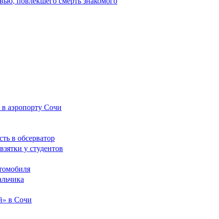
вью, повлекшего смерть знакомого
 в аэропорту Сочи
сть в обсерватор
взятки у студентов
томобиля
альчика
й» в Сочи