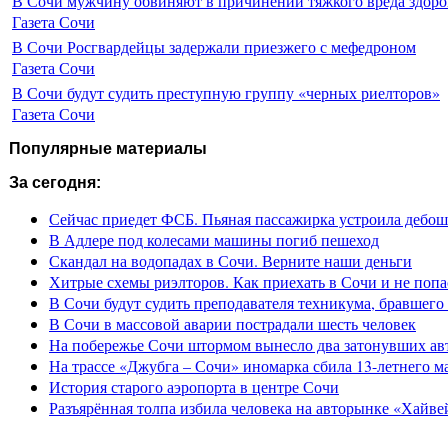
В Сочи мужчину обвиняют в причинении тяжкого вреда здоро
Газета Сочи
В Сочи Росгвардейцы задержали приезжего с мефедроном
Газета Сочи
В Сочи будут судить преступную группу «черных риелторов»
Газета Сочи
Популярные материалы
За сегодня:
Сейчас приедет ФСБ. Пьяная пассажирка устроила дебош
В Адлере под колесами машины погиб пешеход
Скандал на водопадах в Сочи. Верните наши деньги
Хитрые схемы риэлторов. Как приехать в Сочи и не попа
В Сочи будут судить преподавателя техникума, бравшего 
В Сочи в массовой аварии пострадали шесть человек
На побережье Сочи штормом вынесло два затонувших ав
На трассе «Джубга – Сочи» иномарка сбила 13-летнего м
История старого аэропорта в центре Сочи
Разъярённая толпа избила человека на авторынке «Хайве