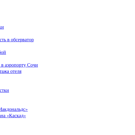
ки
сть в обсерватор
бой
 в аэропорту Сочи
тажа отеля
стки
Макдональдс»
ана «Каскад»