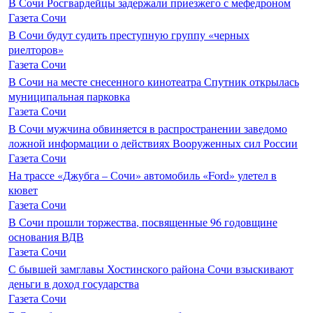
В Сочи Росгвардейцы задержали приезжего с мефедроном
Газета Сочи
В Сочи будут судить преступную группу «черных
риелторов»
Газета Сочи
В Сочи на месте снесенного кинотеатра Спутник открылась
муниципальная парковка
Газета Сочи
В Сочи мужчина обвиняется в распространении заведомо
ложной информации о действиях Вооруженных сил России
Газета Сочи
На трассе «Джубга – Сочи» автомобиль «Ford» улетел в
кювет
Газета Сочи
В Сочи прошли торжества, посвященные 96 годовщине
основания ВДВ
Газета Сочи
С бывшей замглавы Хостинского района Сочи взыскивают
деньги в доход государства
Газета Сочи