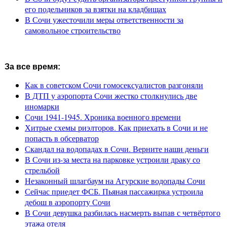
его подельников за взятки на кладбищах
В Сочи ужесточили меры ответственности за
самовольное строительство
За все время:
Как в советском Сочи гомосексуалистов разгоняли
В ДТП у аэропорта Сочи жестко столкнулись две
иномарки
Сочи 1941-1945. Хроника военного времени
Хитрые схемы риэлторов. Как приехать в Сочи и не
попасть в обсерватор
Скандал на водопадах в Сочи. Верните наши деньги
В Сочи из-за места на парковке устроили драку со
стрельбой
Незаконный шлагбаум на Агурские водопады Сочи
Сейчас приедет ФСБ. Пьяная пассажирка устроила
дебош в аэропорту Сочи
В Сочи девушка разбилась насмерть выпав с четвёртого
этажа отеля