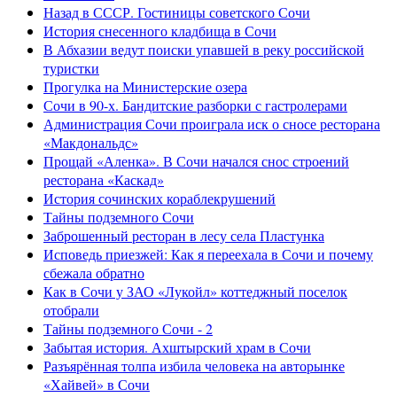
Назад в СССР. Гостиницы советского Сочи
История снесенного кладбища в Сочи
В Абхазии ведут поиски упавшей в реку российской
туристки
Прогулка на Министерские озера
Сочи в 90-х. Бандитские разборки с гастролерами
Администрация Сочи проиграла иск о сносе ресторана
«Макдональдс»
Прощай «Аленка». В Сочи начался снос строений
ресторана «Каскад»
История сочинских кораблекрушений
Тайны подземного Сочи
Заброшенный ресторан в лесу села Пластунка
Исповедь приезжей: Как я переехала в Сочи и почему
сбежала обратно
Как в Сочи у ЗАО «Лукойл» коттеджный поселок
отобрали
Тайны подземного Сочи - 2
Забытая история. Ахштырский храм в Сочи
Разъярённая толпа избила человека на авторынке
«Хайвей» в Сочи