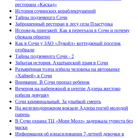
ресторана «Каскад»
История сочинских кораблекрушений
Тайны подземного Сочи
Заброшенный ресторан в лесу села Пластунка
Исповедь приезжей: Как я переехала в Сочи и почему
сбежала обратно
Как в Сочи у ЗАО «Лукойл» коттеджный поселок
отобрали
Тайны подземного Сочи - 2
Забытая история. Ахштырский храм в Сочи
Разъярённая толпа избила человека на авторынке
«Хайвей» в Сочи
Внимание. В Сочи пропал ребенок
Вечером на набережной в центре Адлера жестоко
избили девушку
Сочи криминальный. За улыбкой смерть
На железнодорожном вокзале Адлера погиб молодой
парень
В Сочи охрана ТЦ «Море Молл» задержала туриста без
маски
Информация об изнасиловании 7-летней девочки в