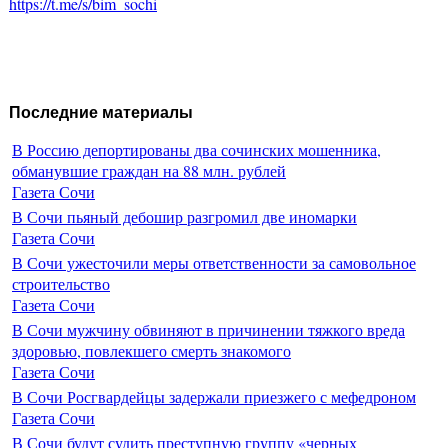
https://t.me/s/bim_sochi
Последние материалы
В Россию депортированы два сочинских мошенника,
обманувшие граждан на 88 млн. рублей
Газета Сочи
В Сочи пьяный дебошир разгромил две иномарки
Газета Сочи
В Сочи ужесточили меры ответственности за самовольное
строительство
Газета Сочи
В Сочи мужчину обвиняют в причинении тяжкого вреда
здоровью, повлекшего смерть знакомого
Газета Сочи
В Сочи Росгвардейцы задержали приезжего с мефедроном
Газета Сочи
В Сочи будут судить преступную группу «черных