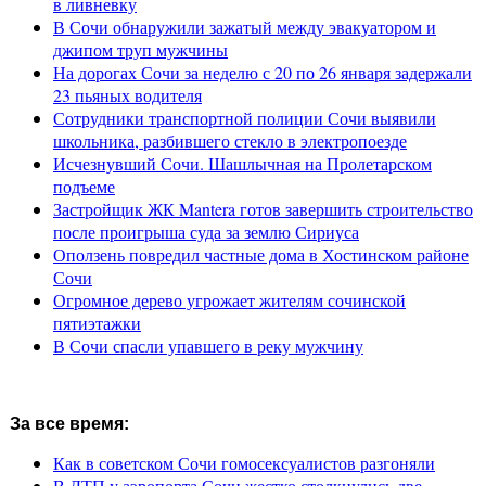
в ливневку
В Сочи обнаружили зажатый между эвакуатором и
джипом труп мужчины
На дорогах Сочи за неделю с 20 по 26 января задержали
23 пьяных водителя
Сотрудники транспортной полиции Сочи выявили
школьника, разбившего стекло в электропоезде
Исчезнувший Сочи. Шашлычная на Пролетарском
подъеме
Застройщик ЖК Mantera готов завершить строительство
после проигрыша суда за землю Сириуса
Оползень повредил частные дома в Хостинском районе
Сочи
Огромное дерево угрожает жителям сочинской
пятиэтажки
В Сочи спасли упавшего в реку мужчину
За все время:
Как в советском Сочи гомосексуалистов разгоняли
В ДТП у аэропорта Сочи жестко столкнулись две