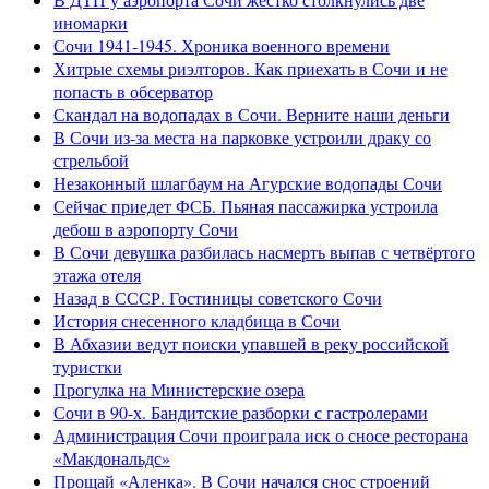
иномарки
Сочи 1941-1945. Хроника военного времени
Хитрые схемы риэлторов. Как приехать в Сочи и не
попасть в обсерватор
Скандал на водопадах в Сочи. Верните наши деньги
В Сочи из-за места на парковке устроили драку со
стрельбой
Незаконный шлагбаум на Агурские водопады Сочи
Сейчас приедет ФСБ. Пьяная пассажирка устроила
дебош в аэропорту Сочи
В Сочи девушка разбилась насмерть выпав с четвёртого
этажа отеля
Назад в СССР. Гостиницы советского Сочи
История снесенного кладбища в Сочи
В Абхазии ведут поиски упавшей в реку российской
туристки
Прогулка на Министерские озера
Сочи в 90-х. Бандитские разборки с гастролерами
Администрация Сочи проиграла иск о сносе ресторана
«Макдональдс»
Прощай «Аленка». В Сочи начался снос строений