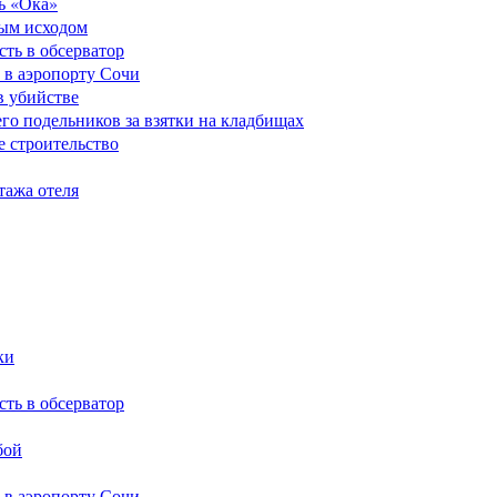
ь «Ока»
ным исходом
сть в обсерватор
 в аэропорту Сочи
в убийстве
его подельников за взятки на кладбищах
е строительство
тажа отеля
ки
сть в обсерватор
бой
 в аэропорту Сочи