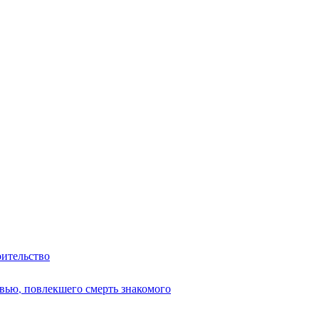
оительство
вью, повлекшего смерть знакомого