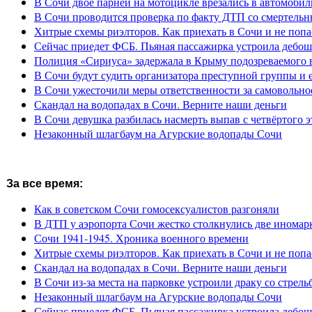
В Сочи двое парней на мотоцикле врезались в автомобил
В Сочи проводится проверка по факту ДТП со смертель
Хитрые схемы риэлторов. Как приехать в Сочи и не попа
Сейчас приедет ФСБ. Пьяная пассажирка устроила дебош
Полиция «Сириуса» задержала в Крыму подозреваемого 
В Сочи будут судить организатора преступной группы и 
В Сочи ужесточили меры ответственности за самовольно
Скандал на водопадах в Сочи. Верните наши деньги
В Сочи девушка разбилась насмерть выпав с четвёртого э
Незаконный шлагбаум на Агурские водопады Сочи
За все время:
Как в советском Сочи гомосексуалистов разгоняли
В ДТП у аэропорта Сочи жестко столкнулись две иномар
Сочи 1941-1945. Хроника военного времени
Хитрые схемы риэлторов. Как приехать в Сочи и не попа
Скандал на водопадах в Сочи. Верните наши деньги
В Сочи из-за места на парковке устроили драку со стрель
Незаконный шлагбаум на Агурские водопады Сочи
Сейчас приедет ФСБ. Пьяная пассажирка устроила дебош