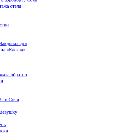
тажа отеля
стки
Макдональдс»
ана «Каскад»
ежала обратно
ли
й» в Сочи
 девушку
ень
аски