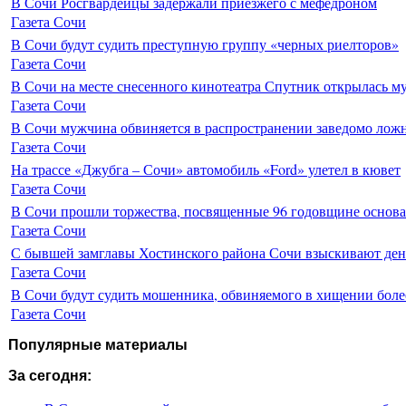
В Сочи Росгвардейцы задержали приезжего с мефедроном
Газета Сочи
В Сочи будут судить преступную группу «черных риелторов»
Газета Сочи
В Сочи на месте снесенного кинотеатра Спутник открылась м
Газета Сочи
В Сочи мужчина обвиняется в распространении заведомо лож
Газета Сочи
На трассе «Джубга – Сочи» автомобиль «Ford» улетел в кювет
Газета Сочи
В Сочи прошли торжества, посвященные 96 годовщине основ
Газета Сочи
С бывшей замглавы Хостинского района Сочи взыскивают день
Газета Сочи
В Сочи будут судить мошенника, обвиняемого в хищении более
Газета Сочи
Популярные материалы
За сегодня: