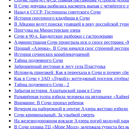
В Сочи девушка разбилась насмерть выпав с четвёртого э
Назад в СССР. Гостиницы советского Сочи
История снесенного кладбища в Сочи
В Абхазии ведут поиски упавшей в реку российской тури
Прогулка на Министерские озера
Сочи в 90-х. Бандитские разборки с гастролерами
Администрация Сочи проиграла иск о сносе ресторана «
Прощай «Аленка». В Сочи начался снос строений рестор
История сочинских кораблекрушений
Тайны подземного Сочи
Заброшенный ресторан в лесу села Пластунка
Исповедь приезжей: Как я переехала в Сочи и почему сб
Как в Сочи у ЗАО «Лукойл» коттеджный поселок отобра
Тайны подземного Сочи - 2
Забытая история. Ахштырский храм в Сочи
Разъярённая толпа избила человека на авторынке «Хайве
Внимание. В Сочи пропал ребенок
Вечером на набережной в центре Адлера жестоко избили
Сочи криминальный. За улыбкой смерть
На железнодорожном вокзале Адлера погиб молодой пар
В Сочи охрана ТЦ «Море Молл» задержала туриста без м