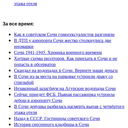
этажа отеля
За все время:
Как в советском Сочи гомосексуалистов разгоняли
В ДТП у аэропорта Сочи жестко столкнулись две
иномарки
Сочи 1941-1945. Хроника военного времени
Хитрые схемы риэлторов. Как приехать в Сочи и не
попасть в обсерватор
Скандал на водопадах в Сочи. Верните наши деньги
В Сочи из-за места на парковке устроили драку со
стрельбой
Незаконный шлагбаум на Агурские водопады Сочи
Сейчас приедет ФСБ. Пьяная пассажирка устроила
дебош в аэропорту Сочи
В Сочи девушка разбилась насмерть выпав с четвёртого
этажа отеля
Назад в СССР. Гостиницы советского Сочи
История снесенного кладбища в Сочи