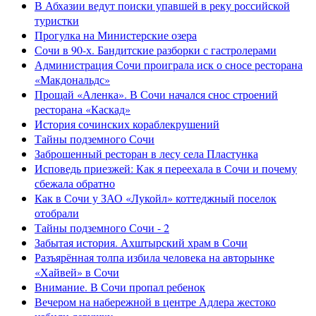
В Абхазии ведут поиски упавшей в реку российской
туристки
Прогулка на Министерские озера
Сочи в 90-х. Бандитские разборки с гастролерами
Администрация Сочи проиграла иск о сносе ресторана
«Макдональдс»
Прощай «Аленка». В Сочи начался снос строений
ресторана «Каскад»
История сочинских кораблекрушений
Тайны подземного Сочи
Заброшенный ресторан в лесу села Пластунка
Исповедь приезжей: Как я переехала в Сочи и почему
сбежала обратно
Как в Сочи у ЗАО «Лукойл» коттеджный поселок
отобрали
Тайны подземного Сочи - 2
Забытая история. Ахштырский храм в Сочи
Разъярённая толпа избила человека на авторынке
«Хайвей» в Сочи
Внимание. В Сочи пропал ребенок
Вечером на набережной в центре Адлера жестоко