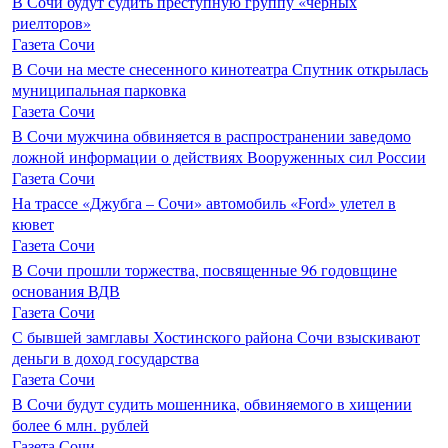
В Сочи будут судить преступную группу «черных
риелторов»
Газета Сочи
В Сочи на месте снесенного кинотеатра Спутник открылась
муниципальная парковка
Газета Сочи
В Сочи мужчина обвиняется в распространении заведомо
ложной информации о действиях Вооруженных сил России
Газета Сочи
На трассе «Джубга – Сочи» автомобиль «Ford» улетел в
кювет
Газета Сочи
В Сочи прошли торжества, посвященные 96 годовщине
основания ВДВ
Газета Сочи
С бывшей замглавы Хостинского района Сочи взыскивают
деньги в доход государства
Газета Сочи
В Сочи будут судить мошенника, обвиняемого в хищении
более 6 млн. рублей
Газета Сочи