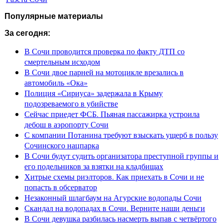
Популярные материалы
За сегодня:
В Сочи проводится проверка по факту ДТП со
смертельным исходом
В Сочи двое парней на мотоцикле врезались в
автомобиль «Ока»
Полиция «Сириуса» задержала в Крыму
подозреваемого в убийстве
Сейчас приедет ФСБ. Пьяная пассажирка устроила
дебош в аэропорту Сочи
С компании Потанина требуют взыскать ущерб в пользу
Сочинского нацпарка
В Сочи будут судить организатора преступной группы и
его подельников за взятки на кладбищах
Хитрые схемы риэлторов. Как приехать в Сочи и не
попасть в обсерватор
Незаконный шлагбаум на Агурские водопады Сочи
Скандал на водопадах в Сочи. Верните наши деньги
В Сочи девушка разбилась насмерть выпав с четвёртого