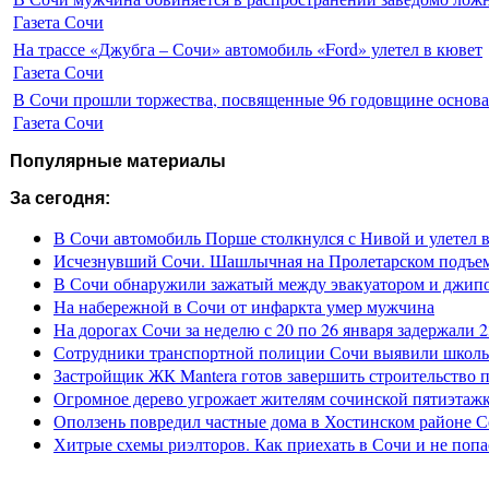
Газета Сочи
На трассе «Джубга – Сочи» автомобиль «Ford» улетел в кювет
Газета Сочи
В Сочи прошли торжества, посвященные 96 годовщине основ
Газета Сочи
Популярные материалы
За сегодня:
В Сочи автомобиль Порше столкнулся с Нивой и улетел 
Исчезнувший Сочи. Шашлычная на Пролетарском подъе
В Сочи обнаружили зажатый между эвакуатором и джип
На набережной в Сочи от инфаркта умер мужчина
На дорогах Сочи за неделю с 20 по 26 января задержали 
Сотрудники транспортной полиции Сочи выявили школьн
Застройщик ЖК Mantera готов завершить строительство 
Огромное дерево угрожает жителям сочинской пятиэтаж
Оползень повредил частные дома в Хостинском районе 
Хитрые схемы риэлторов. Как приехать в Сочи и не попа