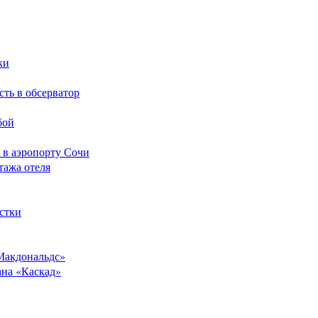
ки
сть в обсерватор
бой
 в аэропорту Сочи
тажа отеля
стки
Макдональдс»
ана «Каскад»