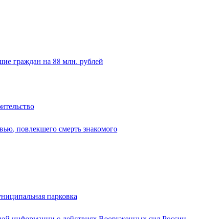
ие граждан на 88 млн. рублей
оительство
вью, повлекшего смерть знакомого
униципальная парковка
ной информации о действиях Вооруженных сил России