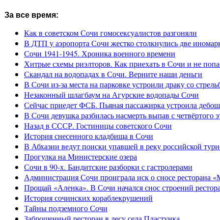
За все время:
Как в советском Сочи гомосексуалистов разгоняли
В ДТП у аэропорта Сочи жестко столкнулись две иномар
Сочи 1941-1945. Хроника военного времени
Хитрые схемы риэлторов. Как приехать в Сочи и не попа
Скандал на водопадах в Сочи. Верните наши деньги
В Сочи из-за места на парковке устроили драку со стрель
Незаконный шлагбаум на Агурские водопады Сочи
Сейчас приедет ФСБ. Пьяная пассажирка устроила дебош
В Сочи девушка разбилась насмерть выпав с четвёртого э
Назад в СССР. Гостиницы советского Сочи
История снесенного кладбища в Сочи
В Абхазии ведут поиски упавшей в реку российской тури
Прогулка на Министерские озера
Сочи в 90-х. Бандитские разборки с гастролерами
Администрация Сочи проиграла иск о сносе ресторана «
Прощай «Аленка». В Сочи начался снос строений рестор
История сочинских кораблекрушений
Тайны подземного Сочи
Заброшенный ресторан в лесу села Пластунка