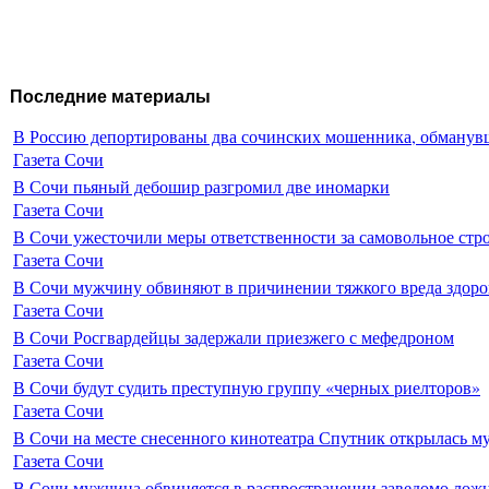
Последние материалы
В Россию депортированы два сочинских мошенника, обманувш
Газета Сочи
В Сочи пьяный дебошир разгромил две иномарки
Газета Сочи
В Сочи ужесточили меры ответственности за самовольное стр
Газета Сочи
В Сочи мужчину обвиняют в причинении тяжкого вреда здоро
Газета Сочи
В Сочи Росгвардейцы задержали приезжего с мефедроном
Газета Сочи
В Сочи будут судить преступную группу «черных риелторов»
Газета Сочи
В Сочи на месте снесенного кинотеатра Спутник открылась м
Газета Сочи
В Сочи мужчина обвиняется в распространении заведомо лож