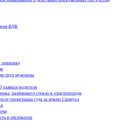
ания ВДВ
в ливневку
ме
ом труп мужчины
23 пьяных водителя
ика, разбившего стекло в электропоезде
после проигрыша суда за землю Сириуса
ки
Сочи
сть в обсерватор