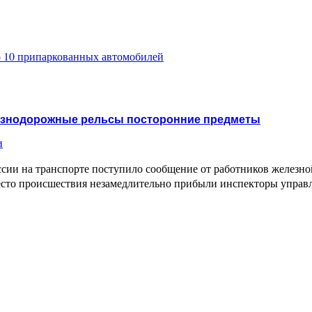
 10 припаркованных автомобилей
лезнодорожные рельсы посторонние предметы
и
ии на транспорте поступило сообщение от работников железной
место происшествия незамедлительно прибыли инспекторы упра