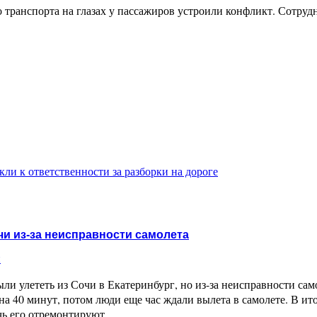
о транспорта на глазах у пассажиров устроили конфликт. Сотр
ли к ответственности за разборки на дороге
чи из-за неисправности самолета
и
 улететь из Сочи в Екатеринбург, но из-за неисправности само
а на 40 минут, потом люди еще час ждали вылета в самолете. В 
чь его отремонтируют...