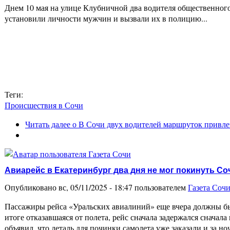
Днем 10 мая на улице Клубничной два водителя общественног
установили личности мужчин и вызвали их в полицию...
Теги:
Происшествия в Сочи
Читать далее
о В Сочи двух водителей маршруток привлек
Авиарейс в Екатеринбург два дня не мог покинуть Со
Опубликовано вс, 05/11/2025 - 18:47 пользователем
Газета Соч
Пассажиры рейса «Уральских авиалиний» еще вчера должны были
итоге отказавшаяся от полета, рейс сначала задержался сначал
объявил, что деталь для починки самолета уже заказали и за но