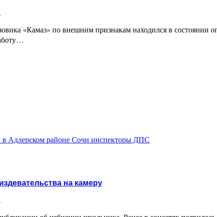
и
узовика «Камаз» по внешним признакам находился в состоянии 
работу…
и в Адлерском районе Сочи инспекторы ДПС
 издевательства на камеру
и
публикации об избиении школьника. Ранее в соцсетях появилос