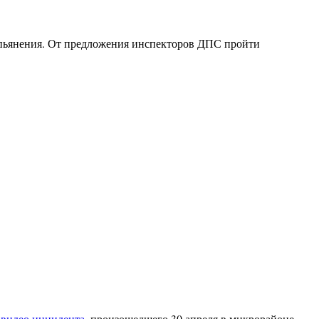
опьянения. От предложения инспекторов ДПС пройти
ь
видео инцидента
, произошедшего 30 апреля в микрорайоне