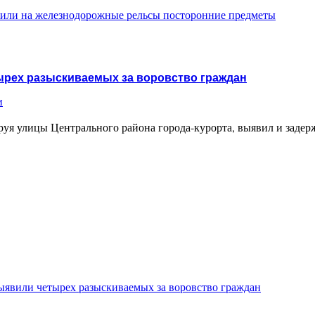
или на железнодорожные рельсы посторонние предметы
тырех разыскиваемых за воровство граждан
и
руя улицы Центрального района города-курорта, выявил и задер
ыявили четырех разыскиваемых за воровство граждан