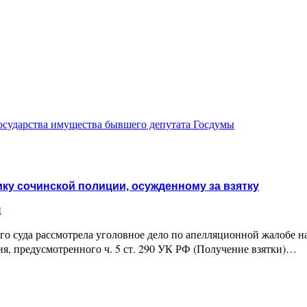
государства имущества бывшего депутата Госдумы
ку сочинской полиции, осужденному за взятку
и
го суда рассмотрела уголовное дело по апелляционной жалобе н
я, предусмотренного ч. 5 ст. 290 УК РФ (Получение взятки)…