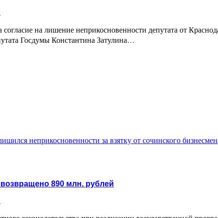
и
 согласие на лишение неприкосновенности депутата от Краснод
епутата Госдумы Константина Затулина…
лишился неприкосновенности за взятку от сочинского бизнесмен
 возвращено 890 млн. рублей
и
етного законодательства при реализации государственной про