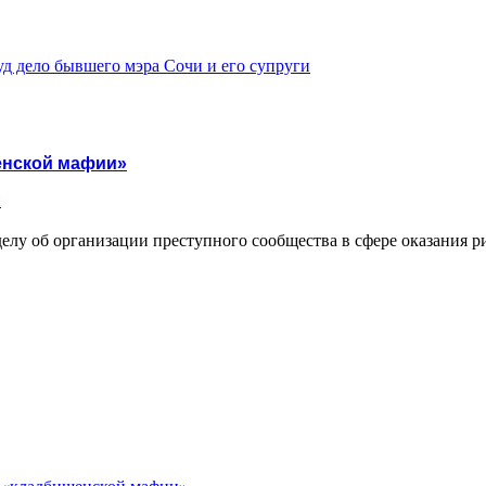
д дело бывшего мэра Сочи и его супруги
енской мафии»
и
лу об организации преступного сообщества в сфере оказания р
у «кладбищенской мафии»