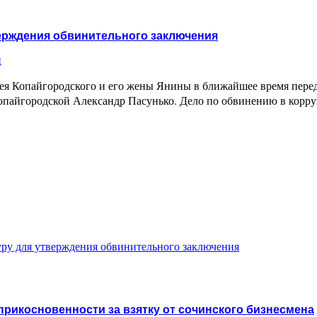
верждения обвинительного заключения
и
ея Копайгородского и его жены Янины в ближайшее время перед
пайгородской Александр Пасунько. Дело по обвинению в корруп
уру для утверждения обвинительного заключения
прикосновенности за взятку от сочинского бизнесмена