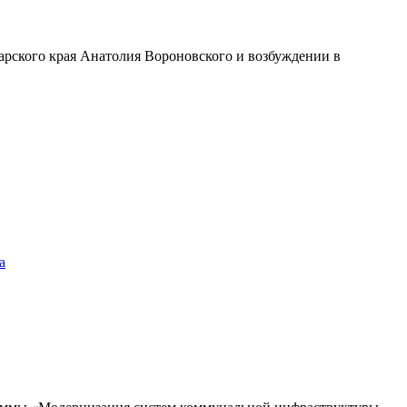
арского края Анатолия Вороновского и возбуждении в
а
граммы «Модернизация систем коммунальной инфраструктуры