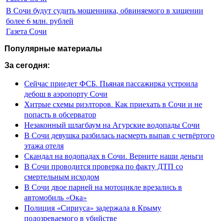
В Сочи будут судить мошенника, обвиняемого в хищении
более 6 млн. рублей
Газета Сочи
Популярные материалы
За сегодня:
Сейчас приедет ФСБ. Пьяная пассажирка устроила
дебош в аэропорту Сочи
Хитрые схемы риэлторов. Как приехать в Сочи и не
попасть в обсерватор
Незаконный шлагбаум на Агурские водопады Сочи
В Сочи девушка разбилась насмерть выпав с четвёртого
этажа отеля
Скандал на водопадах в Сочи. Верните наши деньги
В Сочи проводится проверка по факту ДТП со
смертельным исходом
В Сочи двое парней на мотоцикле врезались в
автомобиль «Ока»
Полиция «Сириуса» задержала в Крыму
подозреваемого в убийстве