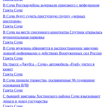
В Сочи Росгвардейцы задержали приезжего с мефедроном
Газета Сочи
В Сочи будут судить преступную группу «черных
риелторов»
Газета Сочи
В Сочи на месте снесенного кинотеатра Спутник открылась
муниципальная парковка
Газета Сочи
В Сочи мужчина обвиняется в распространении заведомо
ложной информации о действиях Вооруженных сил России
Газета Сочи
На трассе «Джубга – Сочи» автомобиль «Ford» улетел в
кювет
Газета Сочи
В Сочи прошли торжества, посвященные 96 годовщине
основания ВДВ
Газета Сочи
С бывшей замглавы Хостинского района Сочи взыскивают
деньги в доход государства
Газета Сочи