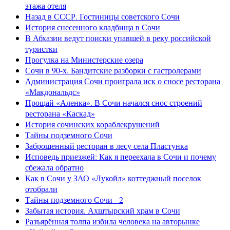
этажа отеля
Назад в СССР. Гостиницы советского Сочи
История снесенного кладбища в Сочи
В Абхазии ведут поиски упавшей в реку российской
туристки
Прогулка на Министерские озера
Сочи в 90-х. Бандитские разборки с гастролерами
Администрация Сочи проиграла иск о сносе ресторана
«Макдональдс»
Прощай «Аленка». В Сочи начался снос строений
ресторана «Каскад»
История сочинских кораблекрушений
Тайны подземного Сочи
Заброшенный ресторан в лесу села Пластунка
Исповедь приезжей: Как я переехала в Сочи и почему
сбежала обратно
Как в Сочи у ЗАО «Лукойл» коттеджный поселок
отобрали
Тайны подземного Сочи - 2
Забытая история. Ахштырский храм в Сочи
Разъярённая толпа избила человека на авторынке