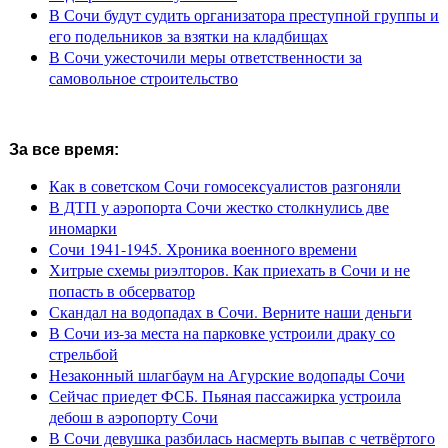
В Сочи будут судить организатора преступной группы и
его подельников за взятки на кладбищах
В Сочи ужесточили меры ответственности за
самовольное строительство
За все время:
Как в советском Сочи гомосексуалистов разгоняли
В ДТП у аэропорта Сочи жестко столкнулись две
иномарки
Сочи 1941-1945. Хроника военного времени
Хитрые схемы риэлторов. Как приехать в Сочи и не
попасть в обсерватор
Скандал на водопадах в Сочи. Верните наши деньги
В Сочи из-за места на парковке устроили драку со
стрельбой
Незаконный шлагбаум на Агурские водопады Сочи
Сейчас приедет ФСБ. Пьяная пассажирка устроила
дебош в аэропорту Сочи
В Сочи девушка разбилась насмерть выпав с четвёртого