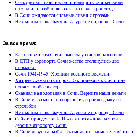
Сотрудники транспортной полиции Сочи выявили
школьника, разбившего стекло в электропоезде
В Сочи ожидаются сильные ливни с грозами
Незаконный шлагбаум на Агурские водопады Сочи
За все время:
Как в советском Сочи гомосексуалистов разгоняли
В ДТП у аэропорта Сочи жестко столкнулись две
иномарки
Сочи 1941-1945. Хроника военного времени
Хитрые схемы риэлторов. Как приехать в Сочи и не
попасть в обсерватор
Скандал на водопадах в Сочи. Верните наши деньги
В Сочи из-за места на парковке устроили драку со
стрельбой
Незаконный шлагбаум на Агурские водопады Сочи
Сейчас приедет ФСБ. Пьяная пассажирка устроила
дебош в аэропорту Сочи
В Сочи девушка разбилась насмерть выпав с четвёртого