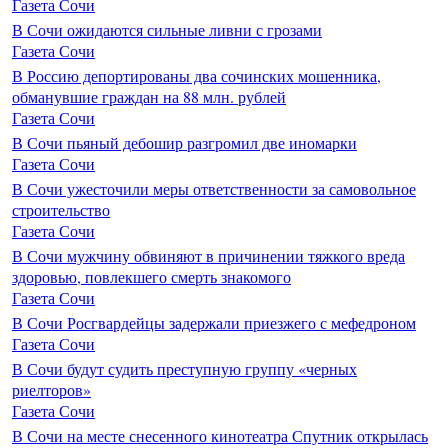
Газета Сочи
В Сочи ожидаются сильные ливни с грозами
Газета Сочи
В Россию депортированы два сочинских мошенника,
обманувшие граждан на 88 млн. рублей
Газета Сочи
В Сочи пьяный дебошир разгромил две иномарки
Газета Сочи
В Сочи ужесточили меры ответственности за самовольное
строительство
Газета Сочи
В Сочи мужчину обвиняют в причинении тяжкого вреда
здоровью, повлекшего смерть знакомого
Газета Сочи
В Сочи Росгвардейцы задержали приезжего с мефедроном
Газета Сочи
В Сочи будут судить преступную группу «черных
риелторов»
Газета Сочи
В Сочи на месте снесенного кинотеатра Спутник открылась