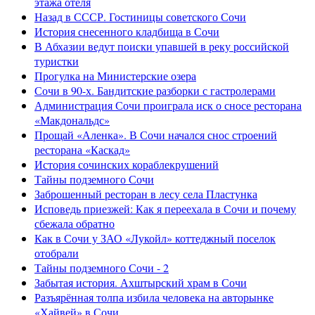
этажа отеля
Назад в СССР. Гостиницы советского Сочи
История снесенного кладбища в Сочи
В Абхазии ведут поиски упавшей в реку российской
туристки
Прогулка на Министерские озера
Сочи в 90-х. Бандитские разборки с гастролерами
Администрация Сочи проиграла иск о сносе ресторана
«Макдональдс»
Прощай «Аленка». В Сочи начался снос строений
ресторана «Каскад»
История сочинских кораблекрушений
Тайны подземного Сочи
Заброшенный ресторан в лесу села Пластунка
Исповедь приезжей: Как я переехала в Сочи и почему
сбежала обратно
Как в Сочи у ЗАО «Лукойл» коттеджный поселок
отобрали
Тайны подземного Сочи - 2
Забытая история. Ахштырский храм в Сочи
Разъярённая толпа избила человека на авторынке
«Хайвей» в Сочи