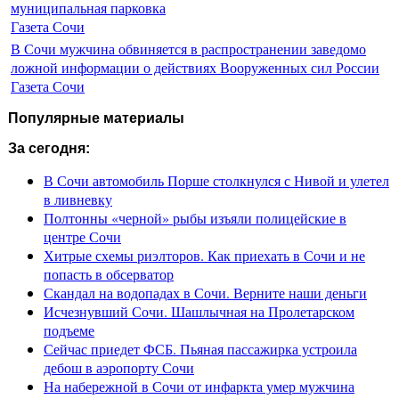
муниципальная парковка
Газета Сочи
В Сочи мужчина обвиняется в распространении заведомо
ложной информации о действиях Вооруженных сил России
Газета Сочи
Популярные материалы
За сегодня:
В Сочи автомобиль Порше столкнулся с Нивой и улетел
в ливневку
Полтонны «черной» рыбы изъяли полицейские в
центре Сочи
Хитрые схемы риэлторов. Как приехать в Сочи и не
попасть в обсерватор
Скандал на водопадах в Сочи. Верните наши деньги
Исчезнувший Сочи. Шашлычная на Пролетарском
подъеме
Сейчас приедет ФСБ. Пьяная пассажирка устроила
дебош в аэропорту Сочи
На набережной в Сочи от инфаркта умер мужчина