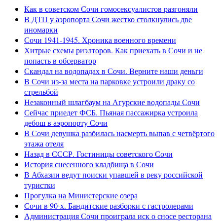
Как в советском Сочи гомосексуалистов разгоняли
В ДТП у аэропорта Сочи жестко столкнулись две
иномарки
Сочи 1941-1945. Хроника военного времени
Хитрые схемы риэлторов. Как приехать в Сочи и не
попасть в обсерватор
Скандал на водопадах в Сочи. Верните наши деньги
В Сочи из-за места на парковке устроили драку со
стрельбой
Незаконный шлагбаум на Агурские водопады Сочи
Сейчас приедет ФСБ. Пьяная пассажирка устроила
дебош в аэропорту Сочи
В Сочи девушка разбилась насмерть выпав с четвёртого
этажа отеля
Назад в СССР. Гостиницы советского Сочи
История снесенного кладбища в Сочи
В Абхазии ведут поиски упавшей в реку российской
туристки
Прогулка на Министерские озера
Сочи в 90-х. Бандитские разборки с гастролерами
Администрация Сочи проиграла иск о сносе ресторана