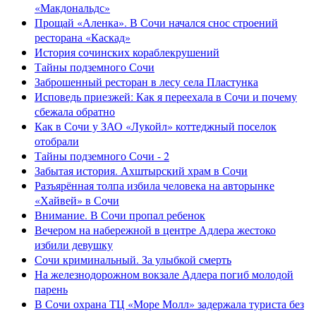
«Макдональдс»
Прощай «Аленка». В Сочи начался снос строений
ресторана «Каскад»
История сочинских кораблекрушений
Тайны подземного Сочи
Заброшенный ресторан в лесу села Пластунка
Исповедь приезжей: Как я переехала в Сочи и почему
сбежала обратно
Как в Сочи у ЗАО «Лукойл» коттеджный поселок
отобрали
Тайны подземного Сочи - 2
Забытая история. Ахштырский храм в Сочи
Разъярённая толпа избила человека на авторынке
«Хайвей» в Сочи
Внимание. В Сочи пропал ребенок
Вечером на набережной в центре Адлера жестоко
избили девушку
Сочи криминальный. За улыбкой смерть
На железнодорожном вокзале Адлера погиб молодой
парень
В Сочи охрана ТЦ «Море Молл» задержала туриста без