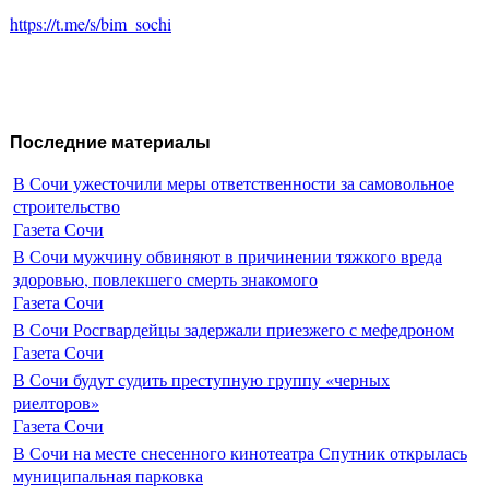
https://t.me/s/bim_sochi
Последние материалы
В Сочи ужесточили меры ответственности за самовольное
строительство
Газета Сочи
В Сочи мужчину обвиняют в причинении тяжкого вреда
здоровью, повлекшего смерть знакомого
Газета Сочи
В Сочи Росгвардейцы задержали приезжего с мефедроном
Газета Сочи
В Сочи будут судить преступную группу «черных
риелторов»
Газета Сочи
В Сочи на месте снесенного кинотеатра Спутник открылась
муниципальная парковка