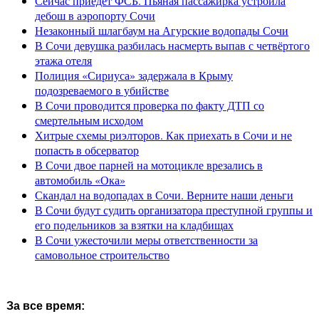
Сейчас приедет ФСБ. Пьяная пассажирка устроила
дебош в аэропорту Сочи
Незаконный шлагбаум на Агурские водопады Сочи
В Сочи девушка разбилась насмерть выпав с четвёртого
этажа отеля
Полиция «Сириуса» задержала в Крыму
подозреваемого в убийстве
В Сочи проводится проверка по факту ДТП со
смертельным исходом
Хитрые схемы риэлторов. Как приехать в Сочи и не
попасть в обсерватор
В Сочи двое парней на мотоцикле врезались в
автомобиль «Ока»
Скандал на водопадах в Сочи. Верните наши деньги
В Сочи будут судить организатора преступной группы и
его подельников за взятки на кладбищах
В Сочи ужесточили меры ответственности за
самовольное строительство
За все время: