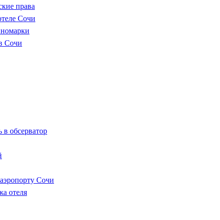
ские права
отеле Сочи
иномарки
в Сочи
 в обсерватор
й
 аэропорту Сочи
жа отеля