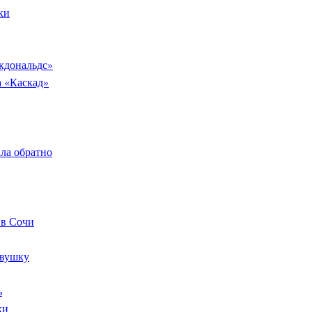
ки
кдональдс»
а «Каскад»
ала обратно
 в Сочи
евушку
ь
ки