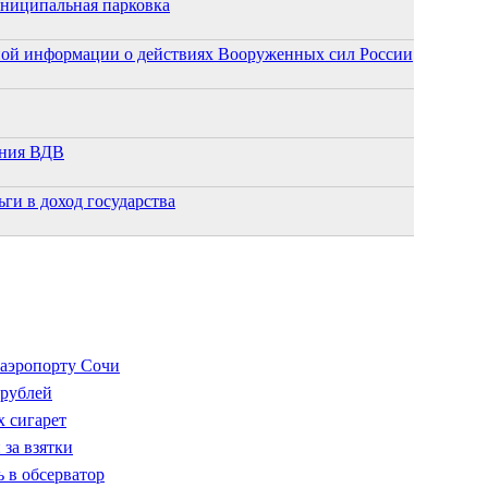
униципальная парковка
ной информации о действиях Вооруженных сил России
ания ВДВ
ги в доход государства
 аэропорту Сочи
 рублей
х сигарет
за взятки
 в обсерватор