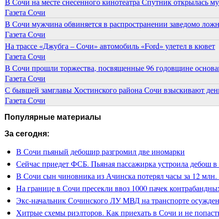
В Сочи на месте снесенного кинотеатра Спутник открылась м
Газета Сочи
В Сочи мужчина обвиняется в распространении заведомо лож
Газета Сочи
На трассе «Джубга – Сочи» автомобиль «Ford» улетел в кювет
Газета Сочи
В Сочи прошли торжества, посвященные 96 годовщине основ
Газета Сочи
С бывшей замглавы Хостинского района Сочи взыскивают день
Газета Сочи
Популярные материалы
За сегодня:
В Сочи пьяный дебошир разгромил две иномарки
Сейчас приедет ФСБ. Пьяная пассажирка устроила дебош в
В Сочи сын чиновника из Ачинска потерял часы за 12 млн.
На границе в Сочи пресекли ввоз 1000 пачек контрабандны
Экс-начальник Сочинского ЛУ МВД на транспорте осужден 
Хитрые схемы риэлторов. Как приехать в Сочи и не попасть