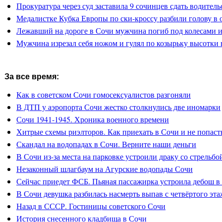
Прокуратура через суд заставила 9 сочинцев сдать водитель
Медалистке Кубка Европы по ски-кроссу разбили голову в 
Лежавший на дороге в Сочи мужчина погиб под колесами 
Мужчина изрезал себя ножом и гулял по козырьку высотки 
За все время:
Как в советском Сочи гомосексуалистов разгоняли
В ДТП у аэропорта Сочи жестко столкнулись две иномарки
Сочи 1941-1945. Хроника военного времени
Хитрые схемы риэлторов. Как приехать в Сочи и не попасть
Скандал на водопадах в Сочи. Верните наши деньги
В Сочи из-за места на парковке устроили драку со стрельбо
Незаконный шлагбаум на Агурские водопады Сочи
Сейчас приедет ФСБ. Пьяная пассажирка устроила дебош в
В Сочи девушка разбилась насмерть выпав с четвёртого эта
Назад в СССР. Гостиницы советского Сочи
История снесенного кладбища в Сочи