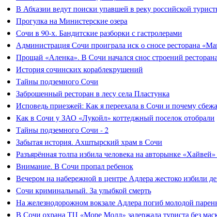
В Абхазии ведут поиски упавшей в реку российской турист
Прогулка на Министерские озера
Сочи в 90-х. Бандитские разборки с гастролерами
Администрация Сочи проиграла иск о сносе ресторана «Ма
Прощай «Аленка». В Сочи начался снос строений ресторан
История сочинских кораблекрушений
Тайны подземного Сочи
Заброшенный ресторан в лесу села Пластунка
Исповедь приезжей: Как я переехала в Сочи и почему сбеж
Как в Сочи у ЗАО «Лукойл» коттеджный поселок отобрали
Тайны подземного Сочи - 2
Забытая история. Ахштырский храм в Сочи
Разъярённая толпа избила человека на авторынке «Хайвей»
Внимание. В Сочи пропал ребенок
Вечером на набережной в центре Адлера жестоко избили д
Сочи криминальный. За улыбкой смерть
На железнодорожном вокзале Адлера погиб молодой парен
В Сочи охрана ТЦ «Море Молл» задержала туриста без мас