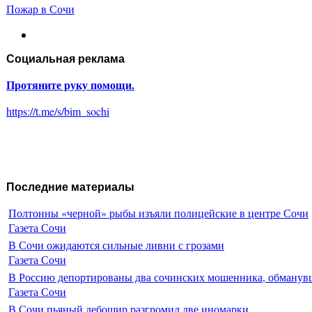
Пожар в Сочи
Социальная реклама
Протяните руку помощи.
https://t.me/s/bim_sochi
Последние материалы
Полтонны «черной» рыбы изъяли полицейские в центре Сочи
Газета Сочи
В Сочи ожидаются сильные ливни с грозами
Газета Сочи
В Россию депортированы два сочинских мошенника, обманувш
Газета Сочи
В Сочи пьяный дебошир разгромил две иномарки