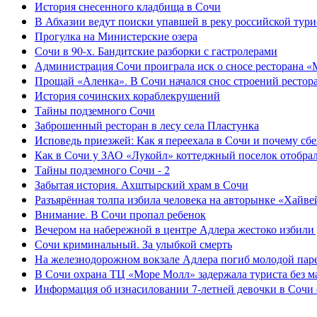
История снесенного кладбища в Сочи
В Абхазии ведут поиски упавшей в реку российской тури
Прогулка на Министерские озера
Сочи в 90-х. Бандитские разборки с гастролерами
Администрация Сочи проиграла иск о сносе ресторана «
Прощай «Аленка». В Сочи начался снос строений рестор
История сочинских кораблекрушений
Тайны подземного Сочи
Заброшенный ресторан в лесу села Пластунка
Исповедь приезжей: Как я переехала в Сочи и почему сб
Как в Сочи у ЗАО «Лукойл» коттеджный поселок отобра
Тайны подземного Сочи - 2
Забытая история. Ахштырский храм в Сочи
Разъярённая толпа избила человека на авторынке «Хайве
Внимание. В Сочи пропал ребенок
Вечером на набережной в центре Адлера жестоко избили
Сочи криминальный. За улыбкой смерть
На железнодорожном вокзале Адлера погиб молодой пар
В Сочи охрана ТЦ «Море Молл» задержала туриста без м
Информация об изнасиловании 7-летней девочки в Сочи 