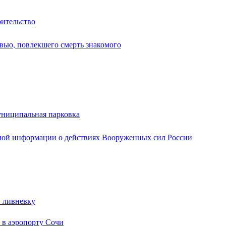
оительство
вью, повлекшего смерть знакомого
униципальная парковка
ной информации о действиях Вооруженных сил России
в ливневку
 в аэропорту Сочи