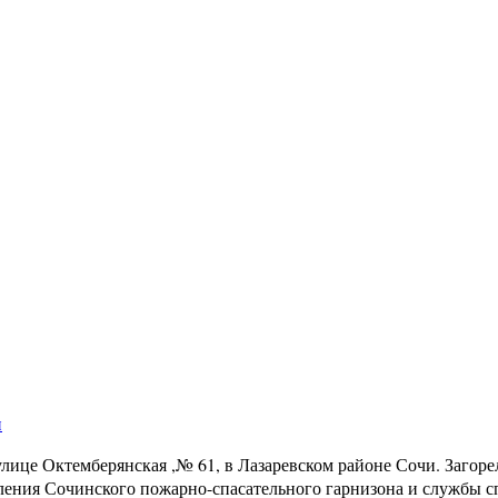
и
ице Октемберянская ,№ 61, в Лазаревском районе Сочи. Загорел
деления Сочинского пожарно-спасательного гарнизона и службы