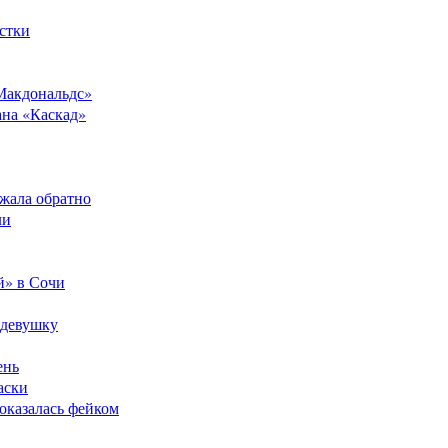
стки
Макдональдс»
ана «Каскад»
ежала обратно
ли
й» в Сочи
 девушку
ень
аски
оказалась фейком