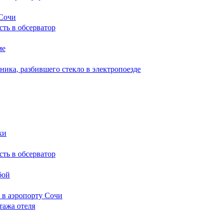
 Сочи
сть в обсерватор
ме
ика, разбившего стекло в электропоезде
ки
сть в обсерватор
бой
 в аэропорту Сочи
тажа отеля