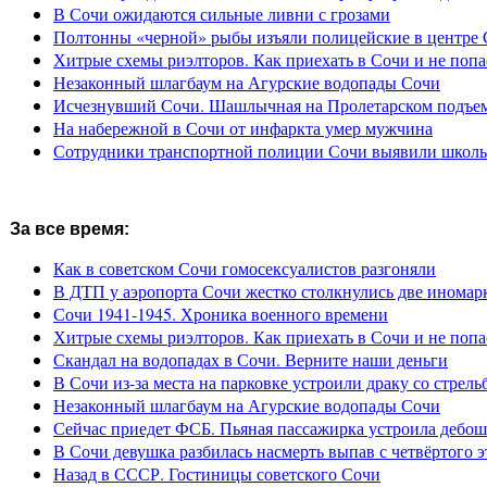
В Сочи ожидаются сильные ливни с грозами
Полтонны «черной» рыбы изъяли полицейские в центре
Хитрые схемы риэлторов. Как приехать в Сочи и не попа
Незаконный шлагбаум на Агурские водопады Сочи
Исчезнувший Сочи. Шашлычная на Пролетарском подъе
На набережной в Сочи от инфаркта умер мужчина
Сотрудники транспортной полиции Сочи выявили школьн
За все время:
Как в советском Сочи гомосексуалистов разгоняли
В ДТП у аэропорта Сочи жестко столкнулись две иномар
Сочи 1941-1945. Хроника военного времени
Хитрые схемы риэлторов. Как приехать в Сочи и не попа
Скандал на водопадах в Сочи. Верните наши деньги
В Сочи из-за места на парковке устроили драку со стрель
Незаконный шлагбаум на Агурские водопады Сочи
Сейчас приедет ФСБ. Пьяная пассажирка устроила дебош
В Сочи девушка разбилась насмерть выпав с четвёртого э
Назад в СССР. Гостиницы советского Сочи