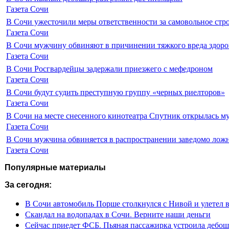
Газета Сочи
В Сочи ужесточили меры ответственности за самовольное стр
Газета Сочи
В Сочи мужчину обвиняют в причинении тяжкого вреда здоро
Газета Сочи
В Сочи Росгвардейцы задержали приезжего с мефедроном
Газета Сочи
В Сочи будут судить преступную группу «черных риелторов»
Газета Сочи
В Сочи на месте снесенного кинотеатра Спутник открылась м
Газета Сочи
В Сочи мужчина обвиняется в распространении заведомо лож
Газета Сочи
Популярные материалы
За сегодня:
В Сочи автомобиль Порше столкнулся с Нивой и улетел 
Скандал на водопадах в Сочи. Верните наши деньги
Сейчас приедет ФСБ. Пьяная пассажирка устроила дебош