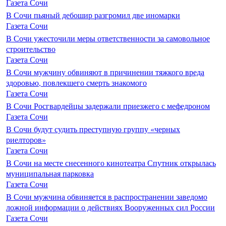
Газета Сочи
В Сочи пьяный дебошир разгромил две иномарки
Газета Сочи
В Сочи ужесточили меры ответственности за самовольное
строительство
Газета Сочи
В Сочи мужчину обвиняют в причинении тяжкого вреда
здоровью, повлекшего смерть знакомого
Газета Сочи
В Сочи Росгвардейцы задержали приезжего с мефедроном
Газета Сочи
В Сочи будут судить преступную группу «черных
риелторов»
Газета Сочи
В Сочи на месте снесенного кинотеатра Спутник открылась
муниципальная парковка
Газета Сочи
В Сочи мужчина обвиняется в распространении заведомо
ложной информации о действиях Вооруженных сил России
Газета Сочи