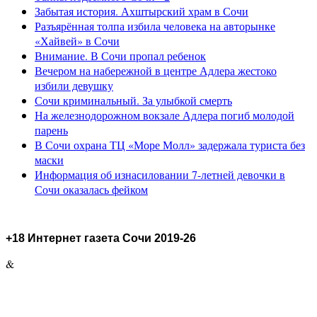
Забытая история. Ахштырский храм в Сочи
Разъярённая толпа избила человека на авторынке
«Хайвей» в Сочи
Внимание. В Сочи пропал ребенок
Вечером на набережной в центре Адлера жестоко
избили девушку
Сочи криминальный. За улыбкой смерть
На железнодорожном вокзале Адлера погиб молодой
парень
В Сочи охрана ТЦ «Море Молл» задержала туриста без
маски
Информация об изнасиловании 7-летней девочки в
Сочи оказалась фейком
+18 Интернет газета Сочи 2019-26
&