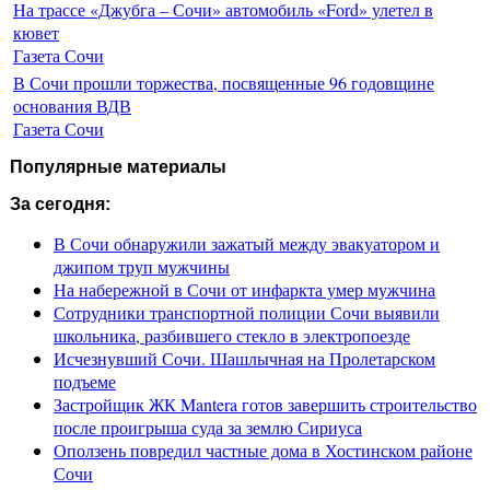
На трассе «Джубга – Сочи» автомобиль «Ford» улетел в
кювет
Газета Сочи
В Сочи прошли торжества, посвященные 96 годовщине
основания ВДВ
Газета Сочи
Популярные материалы
За сегодня:
В Сочи обнаружили зажатый между эвакуатором и
джипом труп мужчины
На набережной в Сочи от инфаркта умер мужчина
Сотрудники транспортной полиции Сочи выявили
школьника, разбившего стекло в электропоезде
Исчезнувший Сочи. Шашлычная на Пролетарском
подъеме
Застройщик ЖК Mantera готов завершить строительство
после проигрыша суда за землю Сириуса
Оползень повредил частные дома в Хостинском районе
Сочи