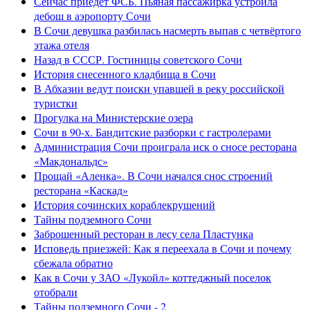
Сейчас приедет ФСБ. Пьяная пассажирка устроила
дебош в аэропорту Сочи
В Сочи девушка разбилась насмерть выпав с четвёртого
этажа отеля
Назад в СССР. Гостиницы советского Сочи
История снесенного кладбища в Сочи
В Абхазии ведут поиски упавшей в реку российской
туристки
Прогулка на Министерские озера
Сочи в 90-х. Бандитские разборки с гастролерами
Администрация Сочи проиграла иск о сносе ресторана
«Макдональдс»
Прощай «Аленка». В Сочи начался снос строений
ресторана «Каскад»
История сочинских кораблекрушений
Тайны подземного Сочи
Заброшенный ресторан в лесу села Пластунка
Исповедь приезжей: Как я переехала в Сочи и почему
сбежала обратно
Как в Сочи у ЗАО «Лукойл» коттеджный поселок
отобрали
Тайны подземного Сочи - 2