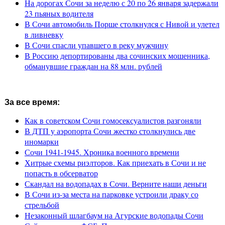
На дорогах Сочи за неделю с 20 по 26 января задержали
23 пьяных водителя
В Сочи автомобиль Порше столкнулся с Нивой и улетел
в ливневку
В Сочи спасли упавшего в реку мужчину
В Россию депортированы два сочинских мошенника,
обманувшие граждан на 88 млн. рублей
За все время:
Как в советском Сочи гомосексуалистов разгоняли
В ДТП у аэропорта Сочи жестко столкнулись две
иномарки
Сочи 1941-1945. Хроника военного времени
Хитрые схемы риэлторов. Как приехать в Сочи и не
попасть в обсерватор
Скандал на водопадах в Сочи. Верните наши деньги
В Сочи из-за места на парковке устроили драку со
стрельбой
Незаконный шлагбаум на Агурские водопады Сочи