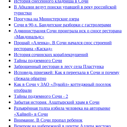
История снесенного кладбища в Сочи
В Абхазии ведут поиски упавшей в реку российской
туристки
Прогулка на Министерские озера
Сочи в 90-х. Бандитские разборки с гастролерами
Администрация Сочи проиграла иск о сносе ресторана
«Макдональдс»
Прощай «Аленка». В Сочи начался снос строений
ресторана «Каскад»
История сочинских кораблекрушений
Тайны подземного Сочи
Заброшенный ресторан в лесу села Пластунка
Исповедь приезжей: Как я переехала в Сочи и почему
сбежала обратно
Как в Сочи у ЗАО «Лукойл» коттеджный поселок
отобрали
Тайны подземного Сочи - 2
Забытая история. Ахштырский храм в Сочи
Разъярённая толпа избила человека на авторынке
«Хайвей» в Сочи
Внимание. В Сочи пропал ребенок
Вечером на набережной в центре Адлера жестоко