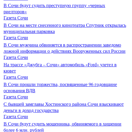
В Сочи будут судить преступную группу «черных
риелторов»
Газета Сочи
В Сочи на месте снесенного кинотеатра Спутник открылась
муниципальная парковка
Газета Сочи
В Сочи мужчина обвиняется в распространении заведомо
ложной информации о действиях Вооруженных сил России
Газета Сочи
На трассе «Джубга – Сочи» автомобиль «Ford» улетел в
кювет
Газета Сочи
В Сочи прошли торжества, посвященные 96 годовщине
основания ВДВ
Газета Сочи
С бывшей замглавы Хостинского района Сочи взыскивают
деньги в доход государства
Газета Сочи
В Сочи будут судить мошенника, обвиняемого в хищении
более 6 млн. рублей