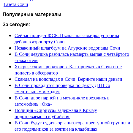
Газета Сочи
Популярные материалы
За сегодня:
Сейчас приедет ФСБ. Пьяная пассажирка устроила
дебош в аэропорту Сочи
Незаконный шлагбаум на Агурские водопады Сочи
В Сочи девушка разбилась насмерть выпав с четвёртого
этажа отеля
Хитрые схемы риэлторов. Как приехать в Сочи и не
попасть в обсерватор
Скандал на водопадах в Сочи. Верните наши деньги
В Сочи проводится проверка по факту ДТП со
смертельным исходом
В Сочи двое парней на мотоцикле врезались в
автомобиль «Ока»
Полиция «Сириуса» задержала в Крыму
подозреваемого в убийстве
В Сочи будут судить организатора преступной группы и
его подельников за взятки на кладбищах