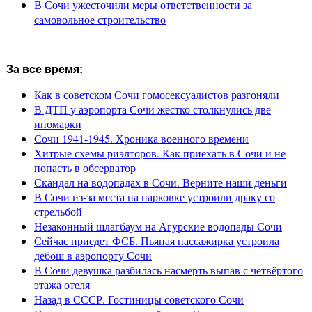
В Сочи ужесточили меры ответственности за
самовольное строительство
За все время:
Как в советском Сочи гомосексуалистов разгоняли
В ДТП у аэропорта Сочи жестко столкнулись две
иномарки
Сочи 1941-1945. Хроника военного времени
Хитрые схемы риэлторов. Как приехать в Сочи и не
попасть в обсерватор
Скандал на водопадах в Сочи. Верните наши деньги
В Сочи из-за места на парковке устроили драку со
стрельбой
Незаконный шлагбаум на Агурские водопады Сочи
Сейчас приедет ФСБ. Пьяная пассажирка устроила
дебош в аэропорту Сочи
В Сочи девушка разбилась насмерть выпав с четвёртого
этажа отеля
Назад в СССР. Гостиницы советского Сочи