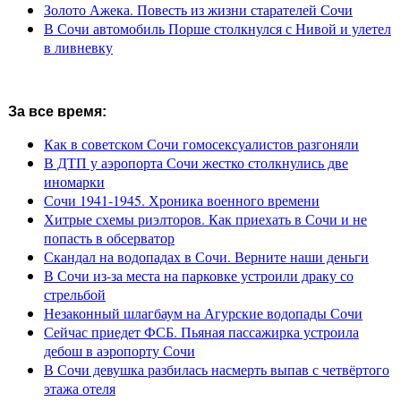
Золото Ажека. Повесть из жизни старателей Сочи
В Сочи автомобиль Порше столкнулся с Нивой и улетел
в ливневку
За все время:
Как в советском Сочи гомосексуалистов разгоняли
В ДТП у аэропорта Сочи жестко столкнулись две
иномарки
Сочи 1941-1945. Хроника военного времени
Хитрые схемы риэлторов. Как приехать в Сочи и не
попасть в обсерватор
Скандал на водопадах в Сочи. Верните наши деньги
В Сочи из-за места на парковке устроили драку со
стрельбой
Незаконный шлагбаум на Агурские водопады Сочи
Сейчас приедет ФСБ. Пьяная пассажирка устроила
дебош в аэропорту Сочи
В Сочи девушка разбилась насмерть выпав с четвёртого
этажа отеля