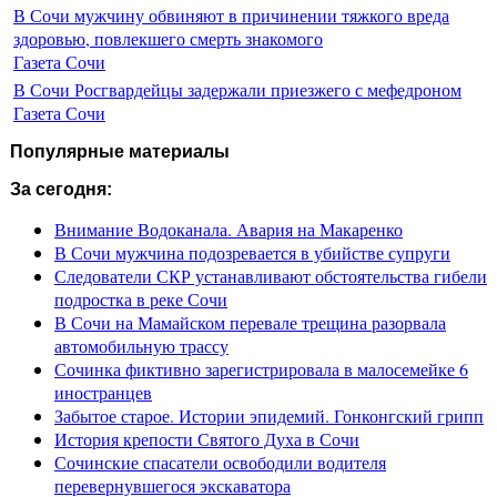
В Сочи мужчину обвиняют в причинении тяжкого вреда
здоровью, повлекшего смерть знакомого
Газета Сочи
В Сочи Росгвардейцы задержали приезжего с мефедроном
Газета Сочи
Популярные материалы
За сегодня:
Внимание Водоканала. Авария на Макаренко
В Сочи мужчина подозревается в убийстве супруги
Следователи СКР устанавливают обстоятельства гибели
подростка в реке Сочи
В Сочи на Мамайском перевале трещина разорвала
автомобильную трассу
Сочинка фиктивно зарегистрировала в малосемейке 6
иностранцев
Забытое старое. Истории эпидемий. Гонконгский грипп
История крепости Святого Духа в Сочи
Сочинские спасатели освободили водителя
перевернувшегося экскаватора