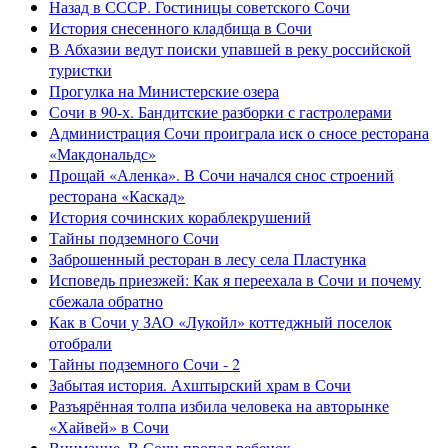
Назад в СССР. Гостиницы советского Сочи
История снесенного кладбища в Сочи
В Абхазии ведут поиски упавшей в реку российской
туристки
Прогулка на Министерские озера
Сочи в 90-х. Бандитские разборки с гастролерами
Администрация Сочи проиграла иск о сносе ресторана
«Макдональдс»
Прощай «Аленка». В Сочи начался снос строений
ресторана «Каскад»
История сочинских кораблекрушений
Тайны подземного Сочи
Заброшенный ресторан в лесу села Пластунка
Исповедь приезжей: Как я переехала в Сочи и почему
сбежала обратно
Как в Сочи у ЗАО «Лукойл» коттеджный поселок
отобрали
Тайны подземного Сочи - 2
Забытая история. Ахштырский храм в Сочи
Разъярённая толпа избила человека на авторынке
«Хайвей» в Сочи
Внимание. В Сочи пропал ребенок