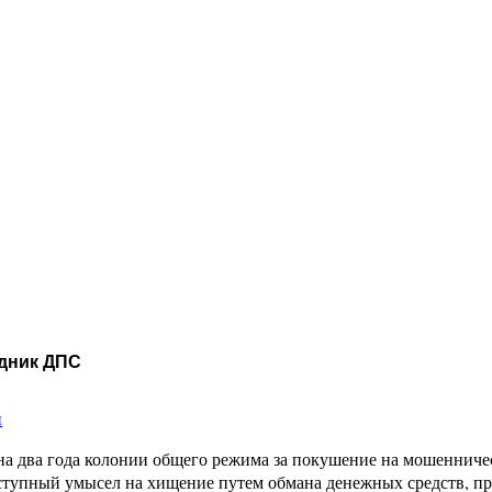
удник ДПС
и
два года колонии общего режима за покушение на мошенничест
еступный умысел на хищение путем обмана денежных средств, 