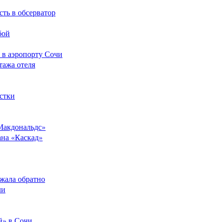
сть в обсерватор
бой
 в аэропорту Сочи
тажа отеля
стки
Макдональдс»
ана «Каскад»
ежала обратно
ли
й» в Сочи