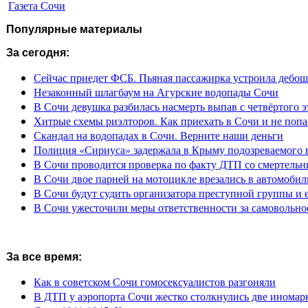
Газета Сочи
Популярные материалы
За сегодня:
Сейчас приедет ФСБ. Пьяная пассажирка устроила дебош
Незаконный шлагбаум на Агурские водопады Сочи
В Сочи девушка разбилась насмерть выпав с четвёртого э
Хитрые схемы риэлторов. Как приехать в Сочи и не попа
Скандал на водопадах в Сочи. Верните наши деньги
Полиция «Сириуса» задержала в Крыму подозреваемого 
В Сочи проводится проверка по факту ДТП со смертель
В Сочи двое парней на мотоцикле врезались в автомобил
В Сочи будут судить организатора преступной группы и 
В Сочи ужесточили меры ответственности за самовольно
За все время:
Как в советском Сочи гомосексуалистов разгоняли
В ДТП у аэропорта Сочи жестко столкнулись две иномар