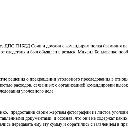
ку ДПС ГИБДД Сочи и дружил с командиром полка (фамилия не ук
 от следствия и был объявлен в розыск. Михаил Бондаренко по
тие решения о прекращении уголовного преследования в отношен
имостью расходов, связанных с организацией командировки выс
ледования уголовного дела.
нко, предоставив своим жертвам фотографии из листов уголовно
тавленными документами, и осознав, что они не содержат каких
лись передавать ему эту сумму и обратились с заявлением в п