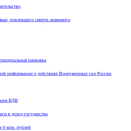
оительство
вью, повлекшего смерть знакомого
униципальная парковка
ной информации о действиях Вооруженных сил России
ания ВДВ
ги в доход государства
 6 млн. рублей