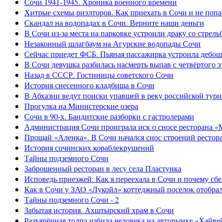
Сочи 1941-1945. Хроника военного времени
Хитрые схемы риэлторов. Как приехать в Сочи и не попа
Скандал на водопадах в Сочи. Верните наши деньги
В Сочи из-за места на парковке устроили драку со стрель
Незаконный шлагбаум на Агурские водопады Сочи
Сейчас приедет ФСБ. Пьяная пассажирка устроила дебош
В Сочи девушка разбилась насмерть выпав с четвёртого э
Назад в СССР. Гостиницы советского Сочи
История снесенного кладбища в Сочи
В Абхазии ведут поиски упавшей в реку российской тури
Прогулка на Министерские озера
Сочи в 90-х. Бандитские разборки с гастролерами
Администрация Сочи проиграла иск о сносе ресторана «
Прощай «Аленка». В Сочи начался снос строений рестор
История сочинских кораблекрушений
Тайны подземного Сочи
Заброшенный ресторан в лесу села Пластунка
Исповедь приезжей: Как я переехала в Сочи и почему сб
Как в Сочи у ЗАО «Лукойл» коттеджный поселок отобра
Тайны подземного Сочи - 2
Забытая история. Ахштырский храм в Сочи
Разъярённая толпа избила человека на авторынке «Хайве