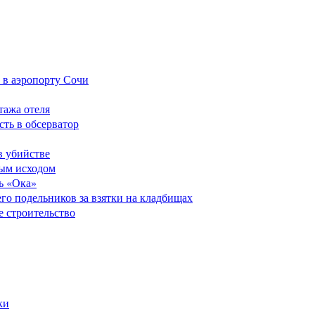
 в аэропорту Сочи
тажа отеля
сть в обсерватор
в убийстве
ным исходом
ь «Ока»
его подельников за взятки на кладбищах
е строительство
ки