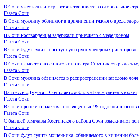
В Сочи ужесточили меры ответственности за самовольное стр
Газета Сочи
В Сочи мужчину обвиняют в причинении тяжкого вреда здоро
Газета Сочи
В Сочи Росгвардейцы задержали приезжего с мефедроном
Газета Сочи
В Сочи будут судить преступную группу «черных риелторов»
Газета Сочи
В Сочи на месте снесенного кинотеатра Спутник открылась м
Газета Сочи
В Сочи мужчина обвиняется в распространении заведомо лож
Газета Сочи
На трассе «Джубга – Сочи» автомобиль «Ford» улетел в кювет
Газета Сочи
В Сочи прошли торжества, посвященные 96 годовщине основ
Газета Сочи
С бывшей замглавы Хостинского района Сочи взыскивают день
Газета Сочи
В Сочи будут судить мошенника, обвиняемого в хищении более