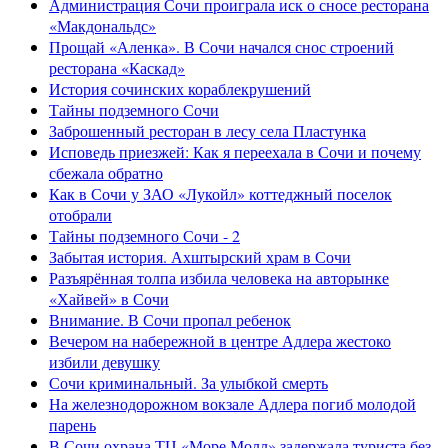
Администрация Сочи проиграла иск о сносе ресторана
«Макдональдс»
Прощай «Аленка». В Сочи начался снос строений
ресторана «Каскад»
История сочинских кораблекрушений
Тайны подземного Сочи
Заброшенный ресторан в лесу села Пластунка
Исповедь приезжей: Как я переехала в Сочи и почему
сбежала обратно
Как в Сочи у ЗАО «Лукойл» коттеджный поселок
отобрали
Тайны подземного Сочи - 2
Забытая история. Ахштырский храм в Сочи
Разъярённая толпа избила человека на авторынке
«Хайвей» в Сочи
Внимание. В Сочи пропал ребенок
Вечером на набережной в центре Адлера жестоко
избили девушку
Сочи криминальный. За улыбкой смерть
На железнодорожном вокзале Адлера погиб молодой
парень
В Сочи охрана ТЦ «Море Молл» задержала туриста без