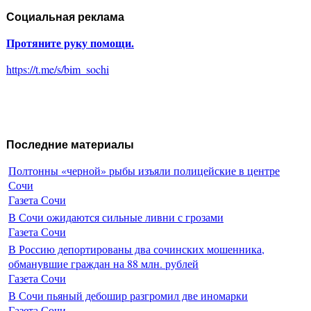
Социальная реклама
Протяните руку помощи.
https://t.me/s/bim_sochi
Последние материалы
Полтонны «черной» рыбы изъяли полицейские в центре
Сочи
Газета Сочи
В Сочи ожидаются сильные ливни с грозами
Газета Сочи
В Россию депортированы два сочинских мошенника,
обманувшие граждан на 88 млн. рублей
Газета Сочи
В Сочи пьяный дебошир разгромил две иномарки
Газета Сочи