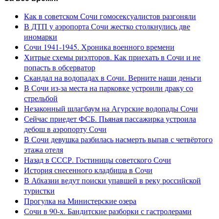
Как в советском Сочи гомосексуалистов разгоняли
В ДТП у аэропорта Сочи жестко столкнулись две
иномарки
Сочи 1941-1945. Хроника военного времени
Хитрые схемы риэлторов. Как приехать в Сочи и не
попасть в обсерватор
Скандал на водопадах в Сочи. Верните наши деньги
В Сочи из-за места на парковке устроили драку со
стрельбой
Незаконный шлагбаум на Агурские водопады Сочи
Сейчас приедет ФСБ. Пьяная пассажирка устроила
дебош в аэропорту Сочи
В Сочи девушка разбилась насмерть выпав с четвёртого
этажа отеля
Назад в СССР. Гостиницы советского Сочи
История снесенного кладбища в Сочи
В Абхазии ведут поиски упавшей в реку российской
туристки
Прогулка на Министерские озера
Сочи в 90-х. Бандитские разборки с гастролерами