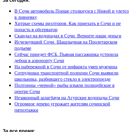
За сегодня:
В Сочи автомобиль Порше столкнулся с Нивой и улетел
в ливневку
Хитрые схемы риэлторов. Как приехать в Сочи и не
попасть в обсерватор
Скандал на водопадах в Сочи. Верните наши деньги
Исчезнувший Сочи. Шашлычная на Пролетарском
подъеме
Сейчас приедет ФСБ. Пьяная пассажирка устроила
дебош в аэропорту Сочи
На набережной в Сочи от инфаркта умер мужчина
Сотрудники транспортной полиции Сочи выявили
школьника, разбившего стекло в электропоезде
Полтонны «черной» рыбы изъяли полицейские в
центре Сочи
Незаконный шлагбаум на Агурские водопады Сочи
Огромное дерево угрожает жителям сочинской
пятиэтажки
За все время: