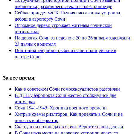
школьника, разбившего стекло в электропоезде
Сейчас приедет ФСБ. Пьяная пассажирка устроила
дебош в аэропорту Сочи
Огромное дерево угрожает жителям сочинской
пятиэтажки
На дорогах Сочи за неделю с 20 по 26 января задержали
23 пьяных водителя
Полтонны «черной» рыбы изъяли полицейские в
центре Сочи
За все время:
Как в советском Сочи гомосексуалистов разгоняли
В ДТП у аэропорта Сочи жестко столкнулись две
иномарки
Сочи 1941-1945. Хроника военного времени
Хитрые схемы риэлторов. Как приехать в Сочи и не
попасть в обсерватор
Скандал на водопадах в Сочи. Верните наши деньги
В Сочи из-за места на парковке устроили драку со