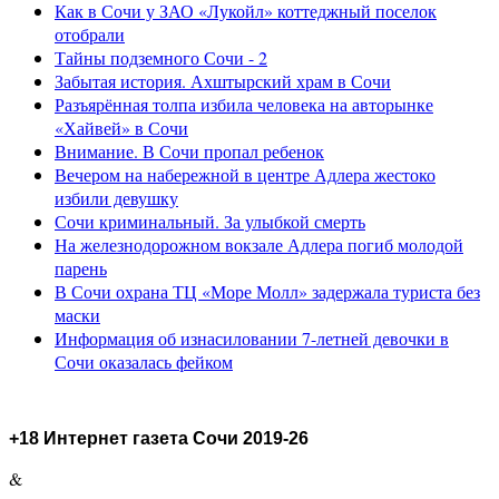
Как в Сочи у ЗАО «Лукойл» коттеджный поселок
отобрали
Тайны подземного Сочи - 2
Забытая история. Ахштырский храм в Сочи
Разъярённая толпа избила человека на авторынке
«Хайвей» в Сочи
Внимание. В Сочи пропал ребенок
Вечером на набережной в центре Адлера жестоко
избили девушку
Сочи криминальный. За улыбкой смерть
На железнодорожном вокзале Адлера погиб молодой
парень
В Сочи охрана ТЦ «Море Молл» задержала туриста без
маски
Информация об изнасиловании 7-летней девочки в
Сочи оказалась фейком
+18 Интернет газета Сочи 2019-26
&