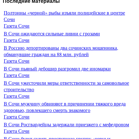
Последние материалы
Полтонны «черной» рыбы изъяли полицейские в центре
Сочи
Газета Сочи
В Сочи ожидаются сильные ливни с грозами
Газета Сочи
В Россию депортированы два сочинских мошенника,
обманувшие граждан на 88 млн. рублей
Газета Сочи
В Сочи пьяный дебошир разгромил две иномарки
Газета Сочи
В Сочи ужесточили меры ответственности за самовольное
строительство
Газета Сочи
В Сочи мужчину обвиняют в причинении тяжкого вреда
здоровью, повлекшего смерть знакомого
Газета Сочи
В Сочи Росгвардейцы задержали приезжего с мефедроном
Газета Сочи
В Сочи будут судить преступную группу «черных