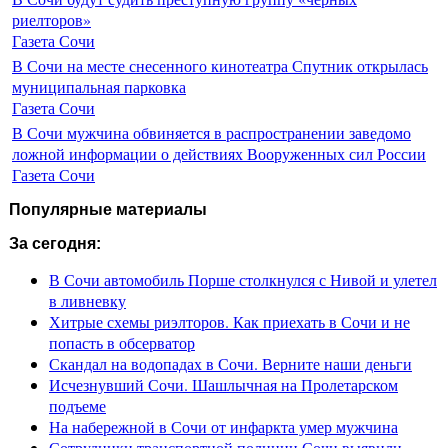
риелторов»
Газета Сочи
В Сочи на месте снесенного кинотеатра Спутник открылась
муниципальная парковка
Газета Сочи
В Сочи мужчина обвиняется в распространении заведомо
ложной информации о действиях Вооруженных сил России
Газета Сочи
Популярные материалы
За сегодня:
В Сочи автомобиль Порше столкнулся с Нивой и улетел
в ливневку
Хитрые схемы риэлторов. Как приехать в Сочи и не
попасть в обсерватор
Скандал на водопадах в Сочи. Верните наши деньги
Исчезнувший Сочи. Шашлычная на Пролетарском
подъеме
На набережной в Сочи от инфаркта умер мужчина
Сотрудники транспортной полиции Сочи выявили