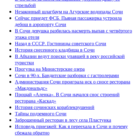
стрельбой
Незаконный шлагбаум на Агурские водопады Сочи
Сейчас приедет ФСБ. Пьяная пассажирка устроила
дебош в аэропорту Сочи
В Сочи девушка разбилась насмерть выпав с четвёртого
этажа отеля
Назад в СССР. Гостиницы советского Сочи
История снесенного кладбища в Сочи
В Абхазии ведут поиски упавшей в реку российской
туристки
Прогулка на Министерские озера
Сочи в 90-х. Бандитские разборки с гастролерами
Администрация Сочи проиграла иск о сносе ресторана
«Макдональдс»
Прощай «Аленка». В Сочи начался снос строений
ресторана «Каскад»
История сочинских кораблекрушений
Тайны подземного Сочи
Заброшенный ресторан в лесу села Пластунка
Исповедь приезжей: Как я переехала в Сочи и почему
сбежала обратно